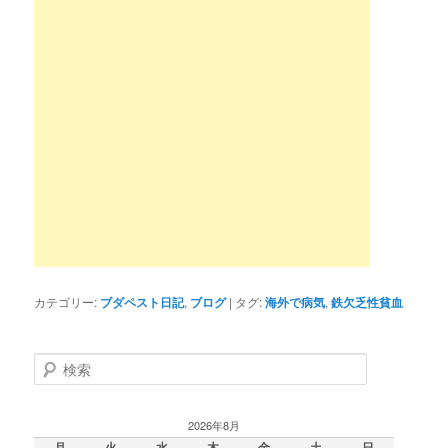
カテゴリー:
ブダペスト日記
,
ブログ
|
タグ:
海外で病気
,
鉄欠乏性貧血
検
索
2026年8月
月
火
水
木
金
土
日