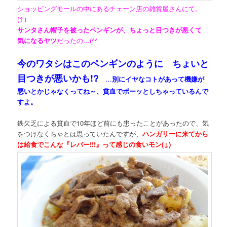
ショッピングモールの中にあるチェーン店の雑貨屋さんにて。
(↑)
サンタさん帽子を被ったペンギンが、ちょっと目つきが悪くて
気になるヤツ
だったの…(^^ゞ
今のワタシはこのペンギンのように ちょいと
目つきが悪いかも!?
…
別にイヤなコトがあって機嫌が
悪いとかじゃなくってね～、貧血でボーッとしちゃっているんで
すよ。
鉄欠乏による貧血で10年ほど前にも患ったことがあったので、気
をつけなくちゃとは思っていたんですが、
ハンガリーに来てから
は給食でこんな『レバー!!!』って感じの食いモン(↓)