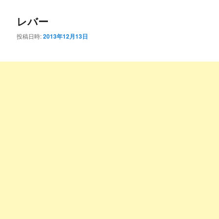
コ
ン
レバー
ン
テ
投稿日時:
2013年12月13日
テ
ン
ン
ツ
ツ
へ
へ
移
移
動
動