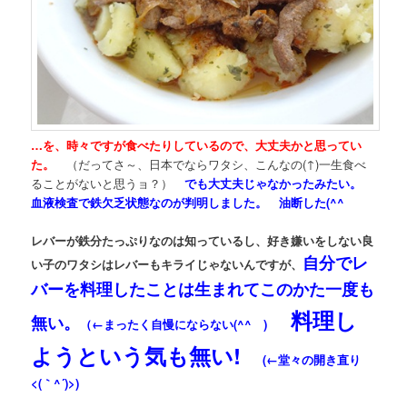
…を、時々ですが食べたりしているので、大丈夫かと思ってい
た。
（だってさ～、日本でならワタシ、こんなの(↑)一生食べ
ることがないと思うョ？）
でも大丈夫じゃなかったみたい。
血液検査で鉄欠乏状態なのが判明しました。 油断した(^^ゞ
レバーが鉄分たっぷりなのは知っているし、好き嫌いをしない良
自分でレ
い子のワタシはレバーもキライじゃないんですが、
バーを料理したことは生まれてこのかた一度も
料理し
無い。
（←まったく自慢にならない(^^ゞ)
ようという気も無い!
(←堂々の開き直り
<(｀^´)>)