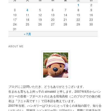
1
2
3
4
5
6
7
8
9
10
11
12
13
14
15
16
17
18
19
20
21
22
23
24
25
26
27
28
29
30
31
« 7月
ABOUT ME
ブログにご訪問いただき、どうもありがとうございます。
生まれも育ちも上州っ子の almakkii と申します。2007年9月からハン
ガリーの首都・ブダペストのとある現地高校（このブログでの仮の校
名は『フニャ高です！）で日本語を教えています。
2007年当初、ハンガリーはワタシにとって全くの未知の国で、知り合
いはいない、現地語（ハンガリー語）は話せない、周囲に日本語を話