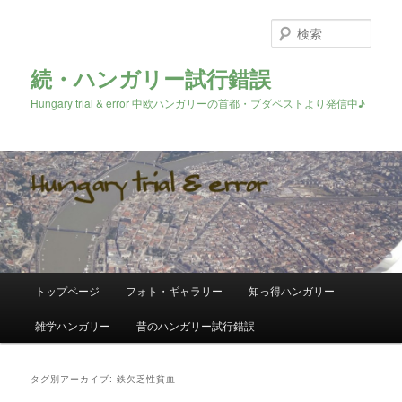
検
索
続・ハンガリー試行錯誤
Hungary trial & error 中欧ハンガリーの首都・ブダペストより発信中♪
メ
トップページ
フォト・ギャラリー
知っ得ハンガリー
メ
サ
イ
ン
雑学ハンガリー
昔のハンガリー試行錯誤
イ
ブ
メ
ニ
ン
コ
ュ
タグ別アーカイブ:
鉄欠乏性貧血
ー