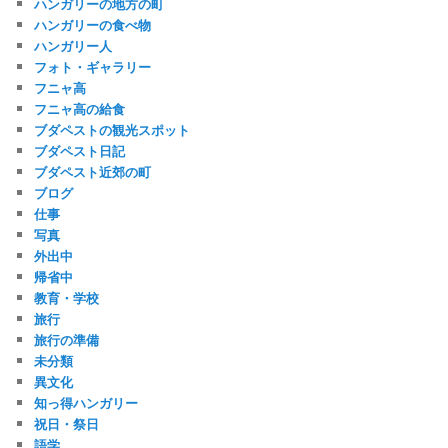
ハンガリーの地方の町
ハンガリーの食べ物
ハンガリー人
フォト・ギャラリー
フニャ高
フニャ高の給食
ブダペストの観光スポット
ブダペスト日記
ブダペスト近郊の町
ブログ
仕事
写真
外出中
帰省中
教育・学校
旅行
旅行の準備
未分類
異文化
知っ得ハンガリー
祝日・祭日
語学