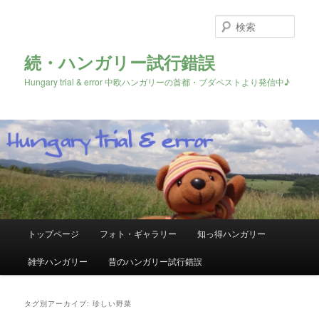
検
索
続・ハンガリー試行錯誤
Hungary trial & error 中欧ハンガリーの首都・ブダペストより発信中♪
メ
トップページ
フォト・ギャラリー
知っ得ハンガリー
メ
サ
イ
ン
雑学ハンガリー
昔のハンガリー試行錯誤
イ
ブ
メ
ニ
ン
コ
ュ
タグ別アーカイブ:
珍しい野菜
ー