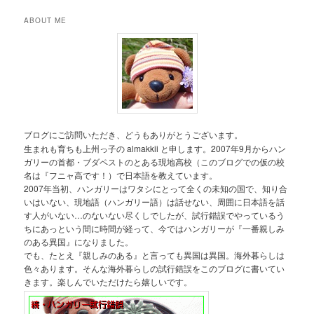
ABOUT ME
ブログにご訪問いただき、どうもありがとうございます。
生まれも育ちも上州っ子の almakkii と申します。2007年9月からハン
ガリーの首都・ブダペストのとある現地高校（このブログでの仮の校
名は『フニャ高です！）で日本語を教えています。
2007年当初、ハンガリーはワタシにとって全くの未知の国で、知り合
いはいない、現地語（ハンガリー語）は話せない、周囲に日本語を話
す人がいない…のないない尽くしでしたが、試行錯誤でやっているう
ちにあっという間に時間が経って、今ではハンガリーが『一番親しみ
のある異国』になりました。
でも、たとえ『親しみのある』と言っても異国は異国。海外暮らしは
色々あります。そんな海外暮らしの試行錯誤をこのブログに書いてい
きます。楽しんでいただけたら嬉しいです。