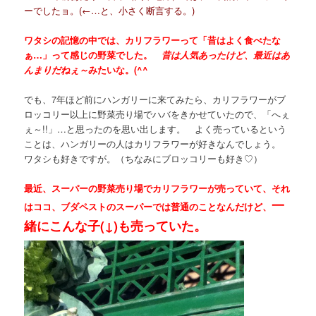
ーでしたョ。(←…と、小さく断言する。)
ワタシの記憶の中では、カリフラワーって「昔はよく食べたな
ぁ…」って感じの野菜でした。
昔は人気あったけど、最近はあ
んまりだねぇ～
みたいな。(^^ゞ
でも、7年ほど前にハンガリーに来てみたら、カリフラワーがブ
ロッコリー以上に野菜売り場でハバをきかせていたので、「へぇ
ぇ～!!」…と思ったのを思い出します。 よく売っているという
ことは、ハンガリーの人はカリフラワーが好きなんでしょう。
ワタシも好きですが。（ちなみにブロッコリーも好き♡）
最近、スーパーの野菜売り場でカリフラワーが売っていて、それ
一
はココ、ブダペストのスーパーでは普通のことなんだけど、
緒にこんな子(↓)も売っていた。