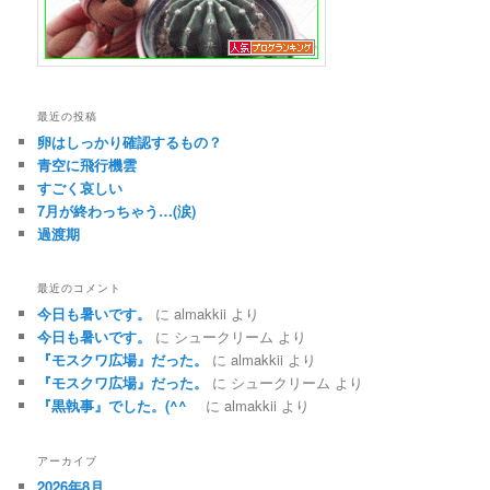
最近の投稿
卵はしっかり確認するもの？
青空に飛行機雲
すごく哀しい
7月が終わっちゃう…(涙)
過渡期
最近のコメント
今日も暑いです。
に
almakkii
より
今日も暑いです。
に
シュークリーム
より
『モスクワ広場』だった。
に
almakkii
より
『モスクワ広場』だった。
に
シュークリーム
より
『黒執事』でした。(^^ゞ
に
almakkii
より
アーカイブ
2026年8月