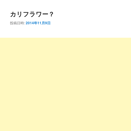
コ
ン
カリフラワー？
ン
テ
投稿日時:
2014年11月9日
テ
ン
ン
ツ
ツ
へ
へ
移
移
動
動