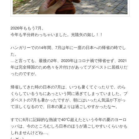
2026年ももう7月。
今年も半分終わっちゃいました。光陰矢の如し！！
ハンガリーでの14年間、7月は年に一度の日本への帰省の時でし
た。
…と言っても、最後の2年、2020年はコロナ禍で帰省せず、2021
年は完全帰国のため色々を片付けがあってブダペストに居残りだ
ったのですが。
帰省してきた時の日本の7月は、いつも暑くてぐったりで、のら
くらしているうちにあっという間に過ぎてしまっていました。ブ
ダペストの7月も暑かったですが、朝にはいったん気温が下がっ
て涼しくなるので、日本の夏よりは過ごしやすかったな〜。
すでに6月に記録的な熱波で40℃超えたという今年の夏のヨーロ
ッパは、今のところむしろ日本のほうが過ごしやすいくらいかも
しれませんけどね…。
(・∀・)