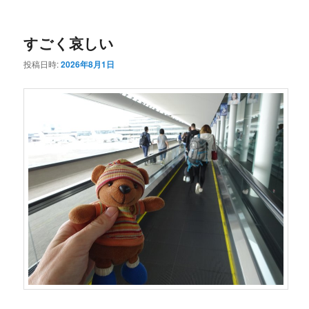
ー
コ
ン
すごく哀しい
ン
テ
投稿日時:
2026年8月1日
テ
ン
ン
ツ
ツ
へ
へ
移
移
動
動