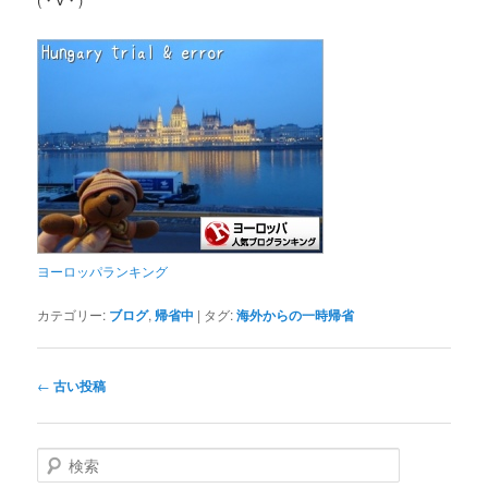
ヨーロッパランキング
カテゴリー:
ブログ
,
帰省中
|
タグ:
海外からの一時帰省
投
←
古い投稿
稿
ナ
ビ
検
ゲ
索