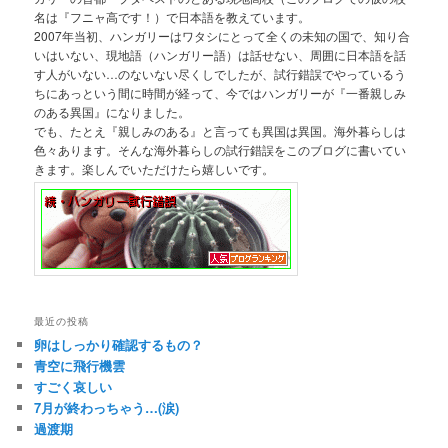
名は『フニャ高です！）で日本語を教えています。
2007年当初、ハンガリーはワタシにとって全くの未知の国で、知り合
いはいない、現地語（ハンガリー語）は話せない、周囲に日本語を話
す人がいない…のないない尽くしでしたが、試行錯誤でやっているう
ちにあっという間に時間が経って、今ではハンガリーが『一番親しみ
のある異国』になりました。
でも、たとえ『親しみのある』と言っても異国は異国。海外暮らしは
色々あります。そんな海外暮らしの試行錯誤をこのブログに書いてい
きます。楽しんでいただけたら嬉しいです。
最近の投稿
卵はしっかり確認するもの？
青空に飛行機雲
すごく哀しい
7月が終わっちゃう…(涙)
過渡期