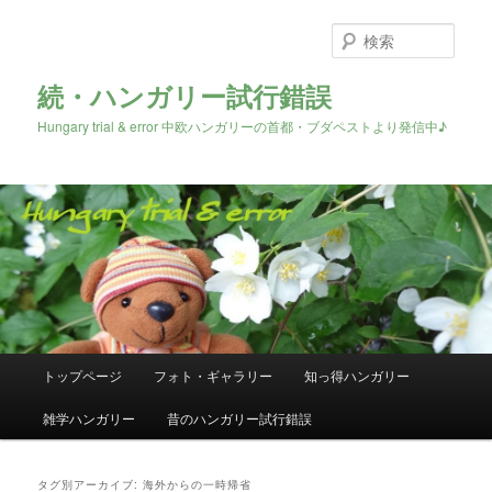
検
索
続・ハンガリー試行錯誤
Hungary trial & error 中欧ハンガリーの首都・ブダペストより発信中♪
メ
トップページ
フォト・ギャラリー
知っ得ハンガリー
メ
サ
イ
ン
雑学ハンガリー
昔のハンガリー試行錯誤
イ
ブ
メ
ニ
ン
コ
ュ
タグ別アーカイブ:
海外からの一時帰省