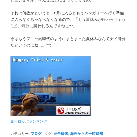
それは何故かというと、8月に入るともうハンガリーへ行く準備
に入らなくちゃならなくなるので、「もう夏休みが終わっちゃう
(;_;)」気分に襲われるんですねぇ〜。
今はもうフニャ高時代のようにまとまった夏休みなんてナイ身分
だというのにね…。^^;
ヨーロッパランキング
カテゴリー:
ブログ
|
タグ:
完全帰国
,
海外からの一時帰省