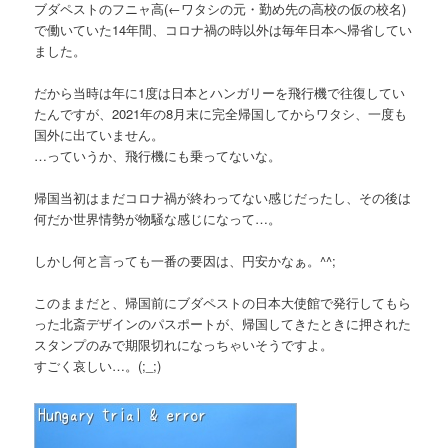
ブダペストのフニャ高
(←ワタシの元・勤め先の高校の仮の校名)
で働いていた14年間、コロナ禍の時以外は毎年日本へ帰省してい
ました。
だから当時は年に1度は日本とハンガリーを飛行機で往復してい
たんですが、2021年の8月末に完全帰国してからワタシ、一度も
国外に出ていません。
…っていうか、飛行機にも乗ってないな。
帰国当初はまだコロナ禍が終わってない感じだったし、その後は
何だか世界情勢が物騒な感じになって…。
しかし何と言っても一番の要因は、円安かなぁ。^^;
このままだと、帰国前にブダペストの日本大使館で発行してもら
った北斎デザインのパスポートが、帰国してきたときに押された
スタンプのみで期限切れになっちゃいそうですよ。
すごく哀しい…。(;_;)