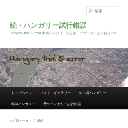
検
索
続・ハンガリー試行錯誤
Hungary trial & error 中欧ハンガリーの首都・ブダペストより発信中♪
メ
トップページ
フォト・ギャラリー
知っ得ハンガリー
メ
サ
イ
ン
雑学ハンガリー
昔のハンガリー試行錯誤
イ
ブ
メ
ニ
ン
コ
ュ
タグ別アーカイブ:
新緑
ー