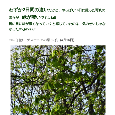
わずか2日間の違い
だけど、やっぱり16日に撮った写真の
緑が濃い
ほうが
ですよね!!
日に日に緑が濃くなっていくと感じていたのは 気のせいじゃな
かった!!＼(≧∇≦)／
コレ(↓)は ゲステニェの葉っぱ。(4月16日)