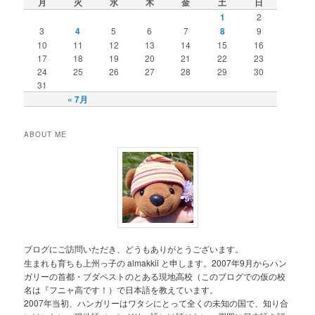
月
火
水
木
金
土
日
1
2
3
4
5
6
7
8
9
10
11
12
13
14
15
16
17
18
19
20
21
22
23
24
25
26
27
28
29
30
31
« 7月
ABOUT ME
ブログにご訪問いただき、どうもありがとうございます。
生まれも育ちも上州っ子の almakkii と申します。2007年9月からハン
ガリーの首都・ブダペストのとある現地高校（このブログでの仮の校
名は『フニャ高です！）で日本語を教えています。
2007年当初、ハンガリーはワタシにとって全くの未知の国で、知り合