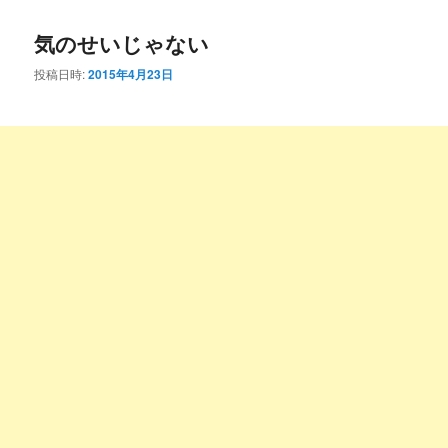
コ
ン
気のせいじゃない
ン
テ
投稿日時:
2015年4月23日
テ
ン
ン
ツ
ツ
へ
へ
移
移
動
動