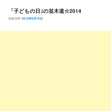
コ
ン
「子どもの日｣の並木道☆2014
ン
テ
投稿日時:
2014年6月10日
テ
ン
ン
ツ
ツ
へ
へ
移
移
動
動