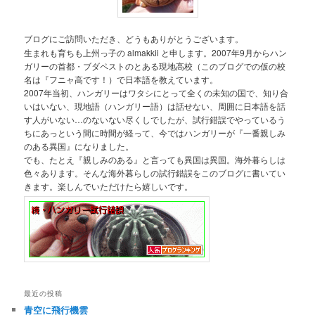
ブログにご訪問いただき、どうもありがとうございます。
生まれも育ちも上州っ子の almakkii と申します。2007年9月からハン
ガリーの首都・ブダペストのとある現地高校（このブログでの仮の校
名は『フニャ高です！）で日本語を教えています。
2007年当初、ハンガリーはワタシにとって全くの未知の国で、知り合
いはいない、現地語（ハンガリー語）は話せない、周囲に日本語を話
す人がいない…のないない尽くしでしたが、試行錯誤でやっているう
ちにあっという間に時間が経って、今ではハンガリーが『一番親しみ
のある異国』になりました。
でも、たとえ『親しみのある』と言っても異国は異国。海外暮らしは
色々あります。そんな海外暮らしの試行錯誤をこのブログに書いてい
きます。楽しんでいただけたら嬉しいです。
最近の投稿
青空に飛行機雲