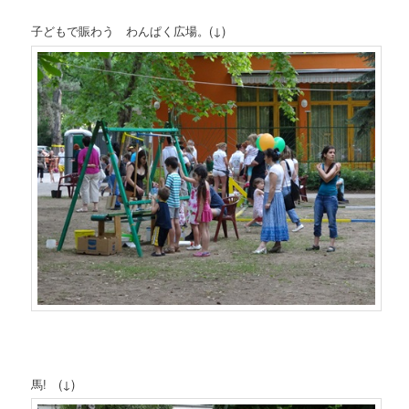
子どもで賑わう わんぱく広場。(↓)
馬! (↓)