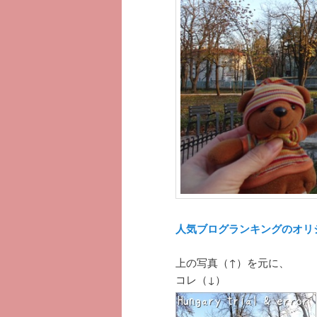
へ
移
移
動
動
人気ブログランキングのオリ
上の写真（↑）を元に、
コレ（↓）