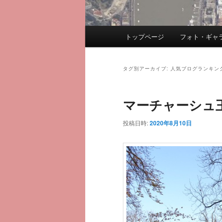
メ
トップページ
フォト・ギャ
メ
サ
イ
ン
イ
ブ
メ
タグ別アーカイブ:
人気ブログランキン
ニ
ン
コ
ュ
マーチャーシュ
ー
コ
ン
投稿日時:
2020年8月10日
ン
テ
テ
ン
ン
ツ
ツ
へ