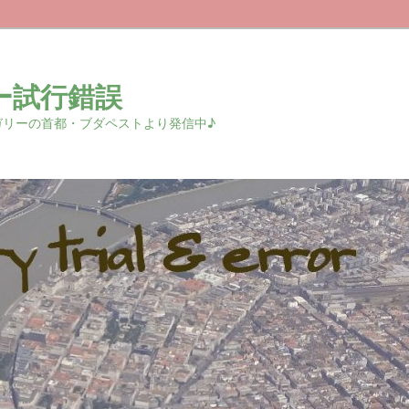
ー試行錯誤
r 中欧ハンガリーの首都・ブダペストより発信中♪