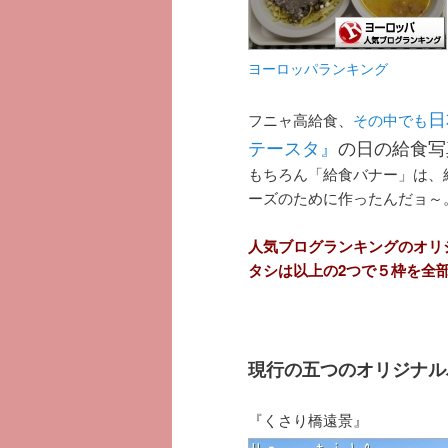
ヨーロッパランキング
日
フニャ高給食、
その中でも
テースタ』
の日の給食写真を
もちろん「給食バナー」は、
ーズのために作ったんだョ～。
人気ブログランキングのオリ
タシは以上の2つで５枠を全
現行の五つのオリジナル
『くさり橋遠景』