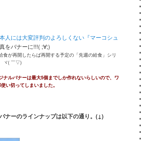
本人には大変評判のよろしくない『マーコシュ
バナーに!!!( ;∀;)
給食が再開したらば再開する予定の「先週の給食」シリ
ヾ( ￣▽)ゞ
ジナルバナーは最大5個までしか作れないらしいので、ワ
部使い切ってしまいました。
バナーのラインナップは以下の通り。(↓)