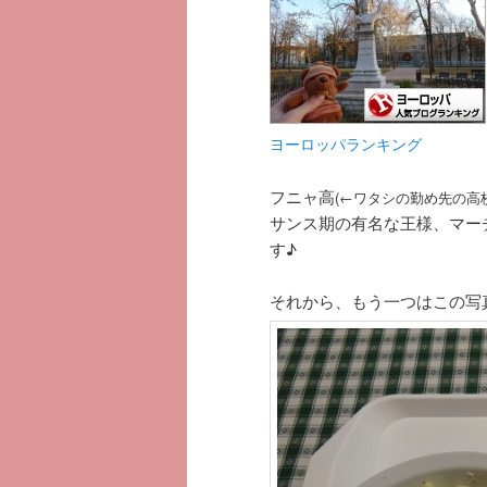
ヨーロッパランキング
フニャ高
(←ワタシの勤め先の高
サンス期の有名な王様、マー
す♪
それから、もう一つはこの写真