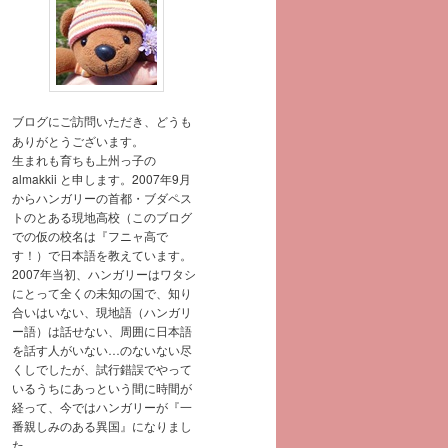
ブログにご訪問いただき、どうも
ありがとうございます。
生まれも育ちも上州っ子の
almakkii と申します。2007年9月
からハンガリーの首都・ブダペス
トのとある現地高校（このブログ
での仮の校名は『フニャ高で
す！）で日本語を教えています。
2007年当初、ハンガリーはワタシ
にとって全くの未知の国で、知り
合いはいない、現地語（ハンガリ
ー語）は話せない、周囲に日本語
を話す人がいない…のないない尽
くしでしたが、試行錯誤でやって
いるうちにあっという間に時間が
経って、今ではハンガリーが『一
番親しみのある異国』になりまし
た。