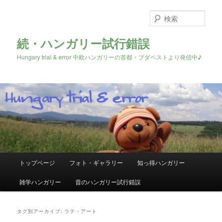
検
索
続・ハンガリー試行錯誤
Hungary trial & error 中欧ハンガリーの首都・ブダペストより発信中♪
メ
トップページ
フォト・ギャラリー
知っ得ハンガリー
メ
サ
イ
ン
雑学ハンガリー
昔のハンガリー試行錯誤
イ
ブ
メ
ニ
ン
コ
ュ
タグ別アーカイブ:
ラテ・アート
ー