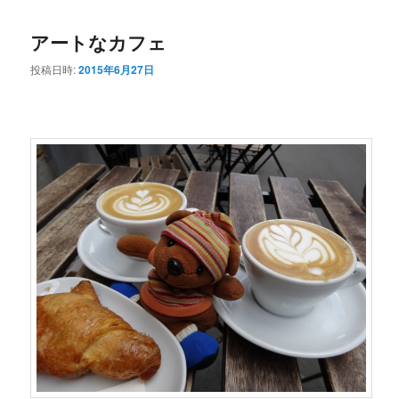
コ
ン
アートなカフェ
ン
テ
投稿日時:
2015年6月27日
テ
ン
ン
ツ
ツ
へ
へ
移
移
動
動