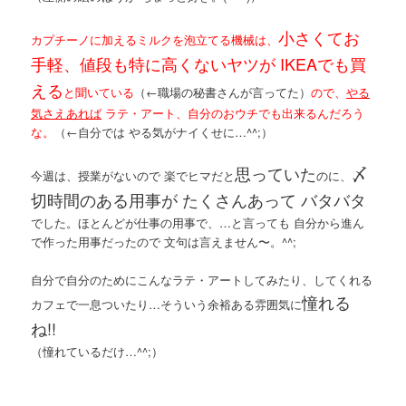
小さくてお
カプチーノに加えるミルクを泡立てる機械は、
手軽、値段も特に高くないヤツが IKEAでも買
える
と聞いている
（←職場の秘書さんが言ってた）
ので、
やる
気さえあれば
ラテ・アート、自分のおウチでも出来るんだろう
な。
（←自分では やる気がナイくせに…^^;）
思っていた
〆
今週は、授業がないので 楽でヒマだと
のに、
切時間のある用事が たくさんあって バタバタ
でした。ほとんどが仕事の用事で、…と言っても 自分から進ん
で作った用事だったので 文句は言えません〜。^^;
自分で自分のためにこんなラテ・アートしてみたり、してくれる
憧れる
カフェで一息ついたり…そういう余裕ある雰囲気に
ね!!
（憧れているだけ…^^;）