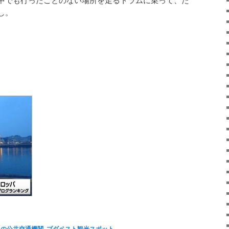
し。
トの公共交通機関
,
ブダペスト観光スポット