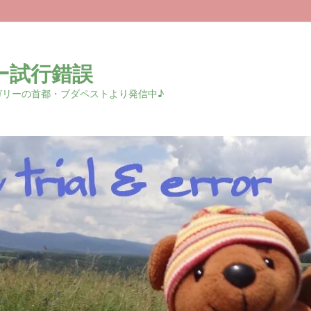
ー試行錯誤
r 中欧ハンガリーの首都・ブダペストより発信中♪