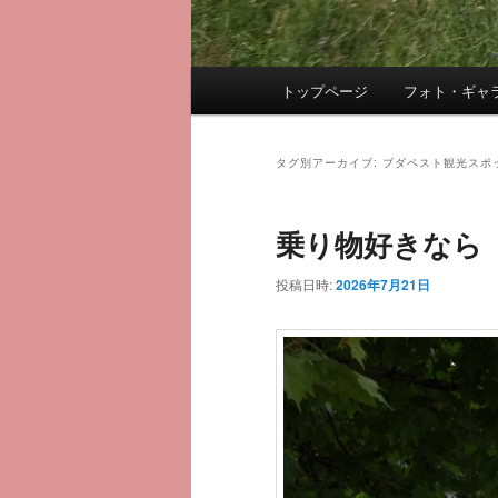
メ
トップページ
フォト・ギャ
メ
サ
イ
ン
イ
ブ
メ
タグ別アーカイブ:
ブダペスト観光スポ
ニ
ン
コ
ュ
乗り物好きなら
ー
コ
ン
投稿日時:
2026年7月21日
ン
テ
テ
ン
ン
ツ
ツ
へ