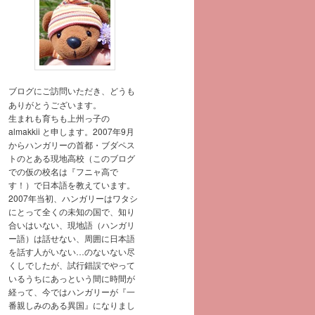
ブログにご訪問いただき、どうも
ありがとうございます。
生まれも育ちも上州っ子の
almakkii と申します。2007年9月
からハンガリーの首都・ブダペス
トのとある現地高校（このブログ
での仮の校名は『フニャ高で
す！）で日本語を教えています。
2007年当初、ハンガリーはワタシ
にとって全くの未知の国で、知り
合いはいない、現地語（ハンガリ
ー語）は話せない、周囲に日本語
を話す人がいない…のないない尽
くしでしたが、試行錯誤でやって
いるうちにあっという間に時間が
経って、今ではハンガリーが『一
番親しみのある異国』になりまし