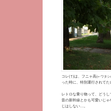
へ
移
移
動
動
コレ(↑)は、フニャ高
(←ワタ
った時に、特別運行されてた
レトロな乗り物って、どうし
昔の新幹線とかも可愛いじゃ
じはしない…。