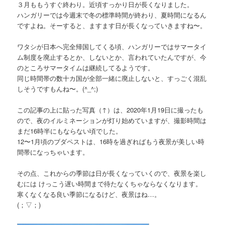
３月ももうすぐ終わり。近頃すっかり日が長くなりました。
ハンガリーでは今週末で冬の標準時間が終わり、夏時間になるん
ですよね。そーすると、ますます日が長くなっていきますね〜。
ワタシが日本へ完全帰国してくる頃、ハンガリーではサマータイ
ム制度を廃止するとか、しないとか、言われていたんですが、今
のところサマータイムは継続してるようです。
同じ時間帯の数十カ国が全部一緒に廃止しないと、すっごく混乱
しそうですもんね〜。(^_^;)
この記事の上に貼った写真（↑）は、2020年1月19日に撮ったも
ので、夜のイルミネーションが灯り始めていますが、撮影時間は
まだ16時半にもならない頃でした。
12〜1月頃のブダペストは、16時を過ぎればもう夜景が美しい時
間帯になっちゃいます。
その点、これからの季節は日が長くなっていくので、夜景を楽し
むには けっこう遅い時間まで待たなくちゃならなくなります。
寒くなくなる良い季節になるけど、夜景はね…。
(；▽；)