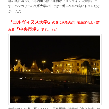
橋の奥に写っている四角っぽい建物が『コルヴィヌス大学』で
す。ハンガリーの文系大学の中では一番レベルの高いトコロだと
か…(^_^)
『コルヴィヌス大学』
の奥にあるのが、観光客もよく訪
『中央市場』
れる
です。（↓）
大学のさらに奥に写っている 三角屋根の建物が『中央市場』ね