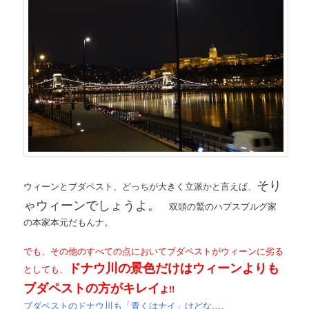
そり
ウィーンとブダペスト、どっちが大きく立派かと言えば、
ゃウィーンでしょうよ。
双頭の鷲のハプスブルグ家
の本家本元だもんナ。
でも、その他のすべての点においてブダペストがウィーンに劣る
ドナウ川の景色だけはウィーンよりも
としても、
ブダペストの方がキレイ
よ!!
ブダペストのドナウ川も「青くはナイ」けどな…。