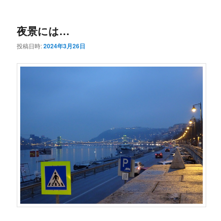
ー
コ
ン
夜景には…
ン
テ
投稿日時:
2024年3月26日
テ
ン
ン
ツ
ツ
へ
へ
移
移
動
動