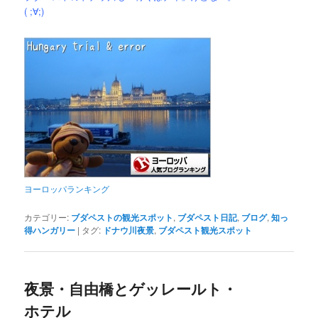
( ;∀;)
ヨーロッパランキング
カテゴリー:
ブダペストの観光スポット
,
ブダペスト日記
,
ブログ
,
知っ
得ハンガリー
|
タグ:
ドナウ川夜景
,
ブダペスト観光スポット
夜景・自由橋とゲッレールト・
ホテル