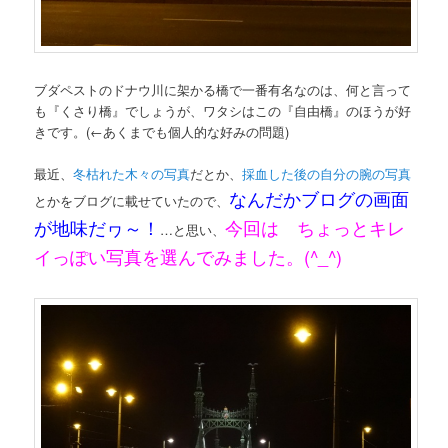
ブダペストのドナウ川に架かる橋で一番有名なのは、何と言って
も『くさり橋』でしょうが、ワタシはこの『自由橋』のほうが好
きです。(←あくまでも個人的な好みの問題)
最近、
冬枯れた木々の写真
だとか、
採血した後の自分の腕の写真
なんだかブログの画面
とかをブログに載せていたので、
が地味だヮ～！
今回は ちょっとキレ
…と思い、
イっぽい写真を選んでみました。(^_^)