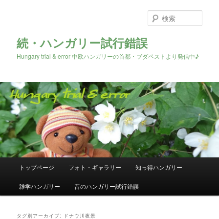
検
索
続・ハンガリー試行錯誤
Hungary trial & error 中欧ハンガリーの首都・ブダペストより発信中♪
メ
トップページ
フォト・ギャラリー
知っ得ハンガリー
メ
サ
イ
ン
雑学ハンガリー
昔のハンガリー試行錯誤
イ
ブ
メ
ニ
ン
コ
ュ
タグ別アーカイブ:
ドナウ川夜景