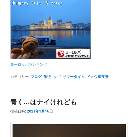
ヨーロッパランキング
カテゴリー:
ブログ
,
旅行
|
タグ:
サマータイム
,
ドナウ川夜景
青く…はナイけれども
投稿日時:
2021年1月16日