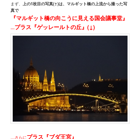
まず、
上の1枚目の写真(↑)は、マルギット橋の上流から撮った写
真で
『マルギット橋の向こうに見える国会議事堂』
プラス『ゲッレールトの丘』(↓)
…
プラス『ブダ王宮』
…さらに