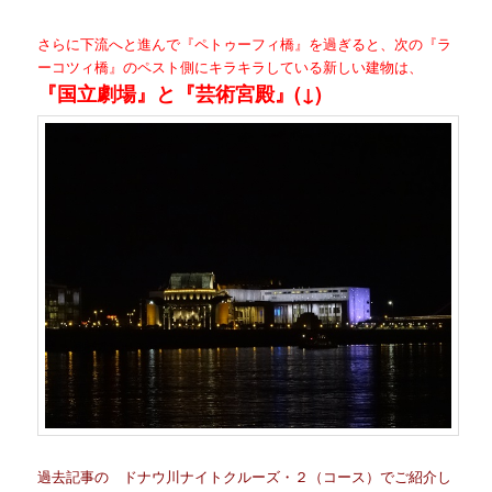
さらに下流へと進んで『ペトゥーフィ橋』を過ぎると、次の『ラ
ーコツィ橋』のペスト側にキラキラしている新しい建物は、
『国立劇場』と『芸術宮殿』(↓)
過去記事の
ドナウ川ナイトクルーズ・２（コース）
でご紹介し