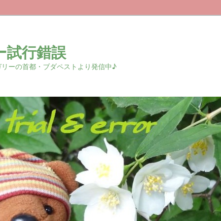
ー試行錯誤
r 中欧ハンガリーの首都・ブダペストより発信中♪