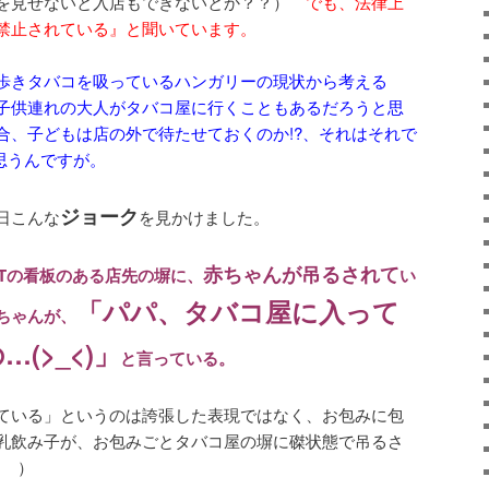
証を見せないと入店もできないとか？？）
でも、法律上
禁止されている』と聞いています。
歩きタバコを吸っているハンガリーの現状から考える
子供連れの大人がタバコ屋に行くこともあるだろうと思
合、子どもは店の外で待たせておくのか!?、それはそれで
思うんですが。
ジョーク
日こんな
を見かけました。
赤ちゃんが吊るされて
BOLTの看板のある店先の塀に、
い
「パパ、タバコ屋に入って
ちゃんが、
(>_<)」
と言っている。
ている」というのは誇張した表現ではなく、お包みに包
乳飲み子が、お包みごとタバコ屋の塀に磔状態で吊るさ
) ）