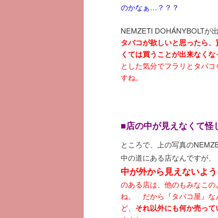
のかなぁ…？？？
NEMZETI DOHÁNYB
タバコが欲しいと思ったら、
くては買うことが出来なくな
とした気分でフラリとタバコ
すね。
■店の中が見えなくて怪
ところで、上の写真のNEMZET
中の道にある店なんですが、
中が外から見えないよう
のある店は、他のもみなこの
ね。 だから『タバコ屋』な
ど、
それ以外にも何か売って