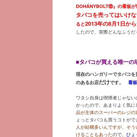
DOHÁNYBOLT⑱』の看板
タバコを売ってはいけない
2013年の8月1日から
ると
したので、実際どんなふうだ
■タバコが買える唯一の
現在のハンガリーでタバコを買う
だけ
のあるお店
です。
看
ワタシ自身は喫煙者じゃない
かったので、あまりよく気に
品が主体のスーパーのレジの
ょっとタバコも買うコトができ
人が結構多いんですが、そう
けることもあった
ので、
ひょ