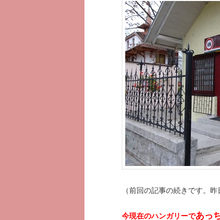
ツ
へ
へ
移
移
動
動
（前回の記事の続きです。昨
あっ
今現在のハンガリーで