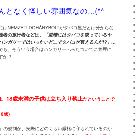
んとなく怪しい雰囲気なの…(^^ゞ
NEMZETI DOHÁNYBOLTがタバコ屋だとは分からな
煙者の旅行者などは、
「道端にはタバコを吸っているヤ
ハンガリーではいったいどこでタバコが買えるんだ!?」
…
も、そういう場合はハンガリーへ来たついでに禁煙に
すが？
18歳未満の子供は立ち入り禁止
は、
だということで
8歳）
止』の規制が、実際にどのくらい厳格に守られているのか