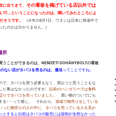
その看板を掲げている店以外では
が世に出てきて、
!!
…ということになったのは、聞いてみたところによ
だそうです。
(今年の8月1日、ワタシは日本に帰省中で
ったのかは分かりません。)
場所
ことができるのは、NEMZETI DOHÁNYBOLTの看板
板のない店がタバコを売るのは、違法
ってことですね。
ので、タバコを買う必要もなく、買おうと思うこともな
した事はなかったのですが、
以前のハンガリーでは食料
辺りでタバコを売っていました。
買い物のついでにち
る･･･って感じ。 それから、
道端で物売りをしている
いった物売りの人の中に、タバコを売っている人を見か
っとすると以前はタバコの販売には規制が全然なかった