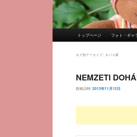
メ
トップページ
フォト・ギャ
メ
サ
イ
ン
イ
ブ
メ
タグ別アーカイブ:
タバコ屋
ニ
ン
コ
ュ
NEMZETI DO
ー
コ
ン
投稿日時:
2013年11月12日
ン
テ
テ
ン
ン
ツ