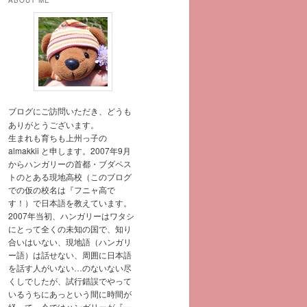
ABOUT ME
ブログにご訪問いただき、どうも
ありがとうございます。
生まれも育ちも上州っ子の
almakkii と申します。2007年9月
からハンガリーの首都・ブダペス
トのとある現地高校（このブログ
での仮の校名は『フニャ高で
す！）で日本語を教えています。
2007年当初、ハンガリーはワタシ
にとって全くの未知の国で、知り
合いはいない、現地語（ハンガリ
ー語）は話せない、周囲に日本語
を話す人がいない…のないない尽
くしでしたが、試行錯誤でやって
いるうちにあっという間に時間が
経って、今ではハンガリーが『一