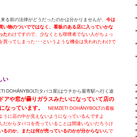
OLTが出来る前の法律がどうだったのかは分かりませんが、
今は
買い物のついでではなく、看板のある店に入っていかな
った
わけですので、少なくとも喫煙者でない人がちょっ
を買ってしまった･･･というような機会は失われたわけで
しい
I DOHÁNYBOLT(タバコ屋)はウチから最寄駅へ行く途
ドアや窓が曇りガラスみたいになっていて店の
になっています。
NEMZETI DOHÁNYBOLTの看板
ように店の中が見えないようになっているんですよ
んだからタバコを売っていることは間違いないだろうけ
いるのか、または何が売っているのかが分からない
んで