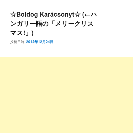
コ
ン
☆Boldog Karácsonyt☆ (←ハ
ン
テ
ンガリー語の「メリークリス
テ
ン
マス!」)
ン
ツ
投稿日時:
2014年12月24日
ツ
へ
へ
移
移
動
動