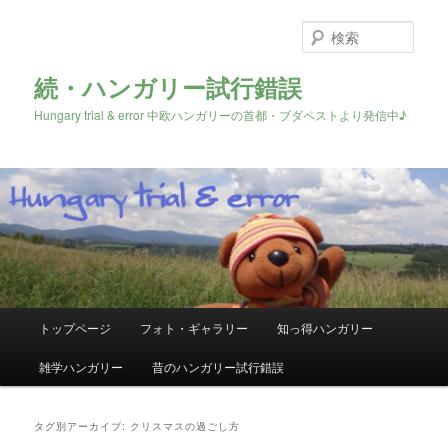
検
索
続・ハンガリー試行錯誤
Hungary trial & error 中欧ハンガリーの首都・ブダペストより発信中♪
メ
トップページ
フォト・ギャラリー
知っ得ハンガリー
メ
サ
イ
ン
雑学ハンガリー
昔のハンガリー試行錯誤
イ
ブ
メ
ニ
ン
コ
ュ
タグ別アーカイブ:
クリスマスの過ごし方
ー