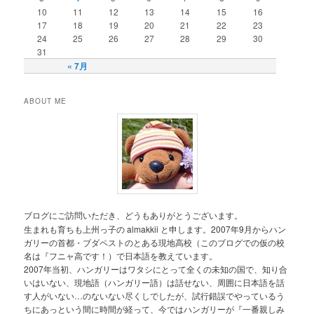
10
11
12
13
14
15
16
17
18
19
20
21
22
23
24
25
26
27
28
29
30
31
« 7月
ABOUT ME
ブログにご訪問いただき、どうもありがとうございます。
生まれも育ちも上州っ子の almakkii と申します。2007年9月からハン
ガリーの首都・ブダペストのとある現地高校（このブログでの仮の校
名は『フニャ高です！）で日本語を教えています。
2007年当初、ハンガリーはワタシにとって全くの未知の国で、知り合
いはいない、現地語（ハンガリー語）は話せない、周囲に日本語を話
す人がいない…のないない尽くしでしたが、試行錯誤でやっているう
ちにあっという間に時間が経って、今ではハンガリーが『一番親しみ