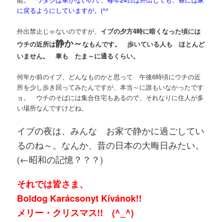
に戻るようにしていますが。(^^ゞ
外出禁止じゃないのですが、
イブの夕方4時に暗くなった頃には
静か～
ウチの近所は
なもんです。 歩いている人も ほとんど
いません。 車も たま～に通るくらい。
何年か前のイブ、どんなものかと思って 午後6時頃にウチの近
所を少し歩き回ってみたんですが、本当～に誰もいなかったです
ョ。 ウチのそばには集合住宅もあるので、それなりに住人が多
い場所なんですけどね。
イブの夜は、みんな お家で静かに過ごしてい
るのね～。なんか、昔の日本の大晦日みたい。
(←昭和の記憶？？？)
それでは皆さま、
Boldog Karácsonyt Kívánok!!
メリー・クリスマス!! (^_^)