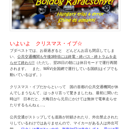
いよいよ クリスマス・イブ☆
ブダペストでは、お昼過ぎると どんどんお店も閉店してしま
い、
公共交通機関も午後3時頃には終電・終バス・終トラムを走
らせて終わり!!
（ただし、翌25日の朝には休日モードで運行再開
されます。 また、MÁV(全国網で運行している国鉄)はイブでも
動いているはず。）
クリスマス・イブだからといって 国の首都の公共交通機関が休
んでしまうなんて、はっきり言って驚きましたね、最初に聞いた
時は!! 日本だと、大晦日から元旦にかけては無休で電車走らせ
たりするもんねぇ…。
公共交通がストップしても道路が封鎖されたり、外出禁止された
りしているわけではありませんので、マイカーがある人は外出可
能。
ワタシは車がないので、毎年24日は外出しても、昼には家