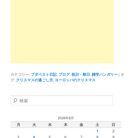
カテゴリー:
ブダペスト日記
,
ブログ
,
祝日・祭日
,
雑学ハンガリー
|
タ
グ:
クリスマスの過ごし方
,
ヨーロッパのクリスマス
検
索
2026年8月
月
火
水
木
金
土
日
1
2
3
4
5
6
7
8
9