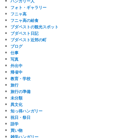
ハンガリー人
フォト・ギャラリー
フニャ高
フニャ高の給食
ブダペストの観光スポット
ブダペスト日記
ブダペスト近郊の町
ブログ
仕事
写真
外出中
帰省中
教育・学校
旅行
旅行の準備
未分類
異文化
知っ得ハンガリー
祝日・祭日
語学
買い物
雑学ハンガリー