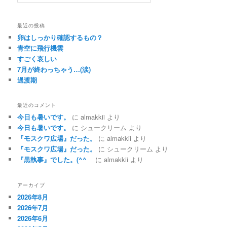
最近の投稿
卵はしっかり確認するもの？
青空に飛行機雲
すごく哀しい
7月が終わっちゃう…(涙)
過渡期
最近のコメント
今日も暑いです。
に
almakkii
より
今日も暑いです。
に
シュークリーム
より
『モスクワ広場』だった。
に
almakkii
より
『モスクワ広場』だった。
に
シュークリーム
より
『黒執事』でした。(^^ゞ
に
almakkii
より
アーカイブ
2026年8月
2026年7月
2026年6月