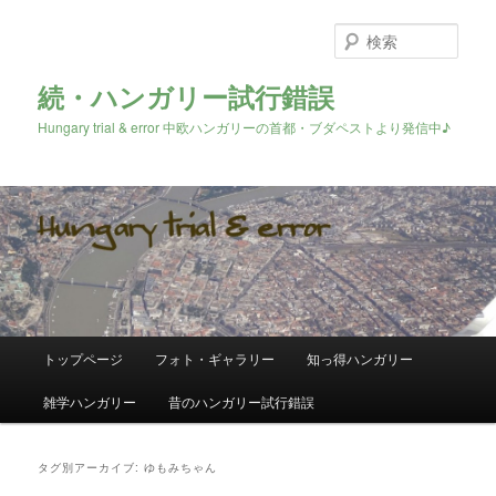
検
索
続・ハンガリー試行錯誤
Hungary trial & error 中欧ハンガリーの首都・ブダペストより発信中♪
メ
トップページ
フォト・ギャラリー
知っ得ハンガリー
メ
サ
イ
ン
雑学ハンガリー
昔のハンガリー試行錯誤
イ
ブ
メ
ニ
ン
コ
ュ
タグ別アーカイブ:
ゆもみちゃん
ー