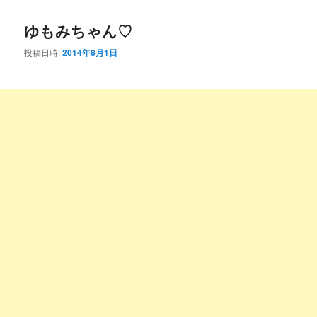
コ
ン
ゆもみちゃん♡
ン
テ
投稿日時:
2014年8月1日
テ
ン
ン
ツ
ツ
へ
へ
移
移
動
動