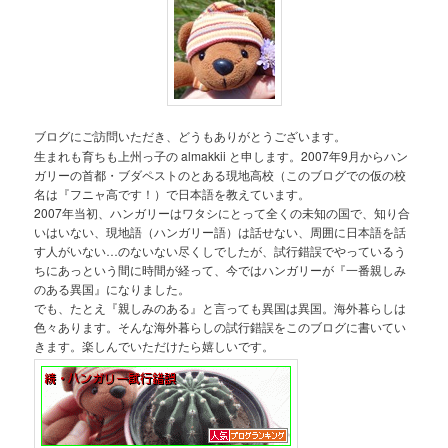
ブログにご訪問いただき、どうもありがとうございます。
生まれも育ちも上州っ子の almakkii と申します。2007年9月からハン
ガリーの首都・ブダペストのとある現地高校（このブログでの仮の校
名は『フニャ高です！）で日本語を教えています。
2007年当初、ハンガリーはワタシにとって全くの未知の国で、知り合
いはいない、現地語（ハンガリー語）は話せない、周囲に日本語を話
す人がいない…のないない尽くしでしたが、試行錯誤でやっているう
ちにあっという間に時間が経って、今ではハンガリーが『一番親しみ
のある異国』になりました。
でも、たとえ『親しみのある』と言っても異国は異国。海外暮らしは
色々あります。そんな海外暮らしの試行錯誤をこのブログに書いてい
きます。楽しんでいただけたら嬉しいです。