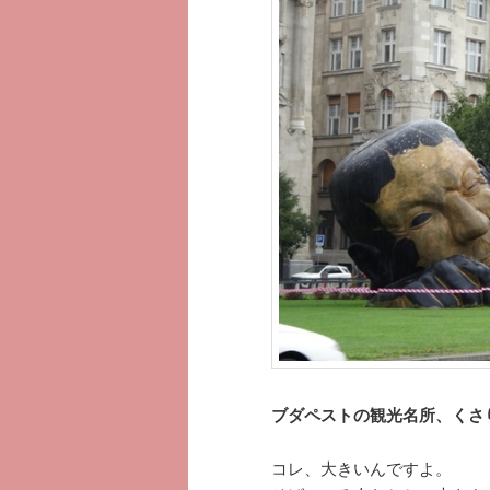
へ
移
移
動
動
ブダペストの観光名所、くさ
コレ、大きいんですよ。