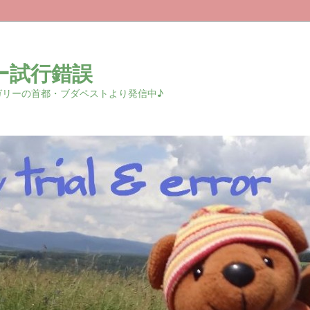
ー試行錯誤
r 中欧ハンガリーの首都・ブダペストより発信中♪