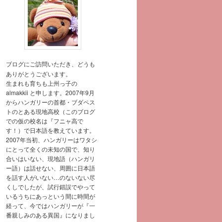
ブログにご訪問いただき、どうも
ありがとうございます。
生まれも育ちも上州っ子の
almakkii と申します。2007年9月
からハンガリーの首都・ブダペス
トのとある現地高校（このブログ
での仮の校名は『フニャ高で
す！）で日本語を教えています。
2007年当初、ハンガリーはワタシ
にとって全くの未知の国で、知り
合いはいない、現地語（ハンガリ
ー語）は話せない、周囲に日本語
を話す人がいない…のないない尽
くしでしたが、試行錯誤でやって
いるうちにあっという間に時間が
経って、今ではハンガリーが『一
番親しみのある異国』になりまし