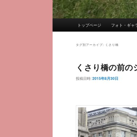
メ
トップページ
フォト・ギャ
メ
サ
イ
ン
イ
ブ
メ
タグ別アーカイブ:
くさり橋
ニ
ン
コ
ュ
くさり橋の前の
ー
コ
ン
投稿日時:
2015年8月30日
ン
テ
テ
ン
ン
ツ
ツ
へ