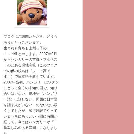
ブログにご訪問いただき、どうも
ありがとうございます。
生まれも育ちも上州っ子の
almakkii と申します。2007年9月
からハンガリーの首都・ブダペス
トのとある現地高校（このブログ
での仮の校名は『フニャ高で
す！）で日本語を教えています。
2007年当初、ハンガリーはワタシ
にとって全くの未知の国で、知り
合いはいない、現地語（ハンガリ
ー語）は話せない、周囲に日本語
を話す人がいない…のないない尽
くしでしたが、試行錯誤でやって
いるうちにあっという間に時間が
経って、今ではハンガリーが『一
番親しみのある異国』になりまし
た。