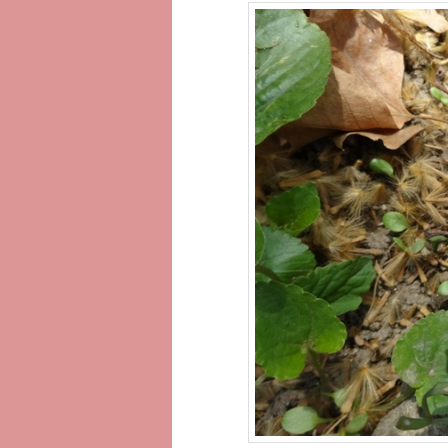
へ
移
移
動
動