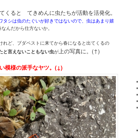
てくると てきめんに虫たちが活動を活発化。
ワタシは虫のたぐいが好きではないので、虫はあまり嬉
春なんだから仕方ないか。
けれど、ブダペストに来てから春になると出てくるの
上の写真に。(↑)
たと言えないこともない虫
が
い模様の派手なヤツ。(↓)