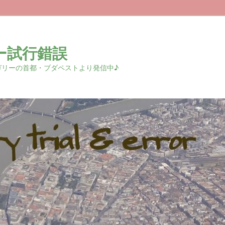
ー試行錯誤
r 中欧ハンガリーの首都・ブダペストより発信中♪