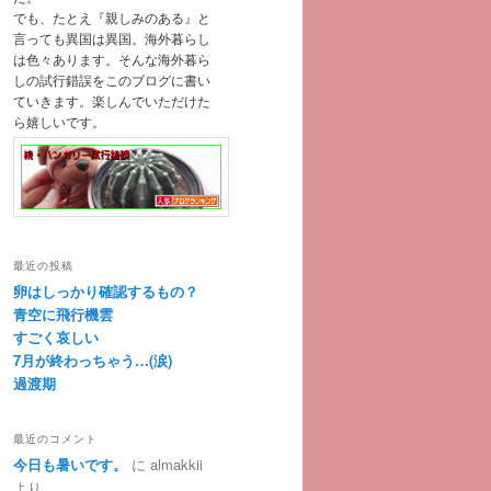
でも、たとえ『親しみのある』と
言っても異国は異国。海外暮らし
は色々あります。そんな海外暮ら
しの試行錯誤をこのブログに書い
ていきます。楽しんでいただけた
ら嬉しいです。
最近の投稿
卵はしっかり確認するもの？
青空に飛行機雲
すごく哀しい
7月が終わっちゃう…(涙)
過渡期
最近のコメント
今日も暑いです。
に
almakkii
より