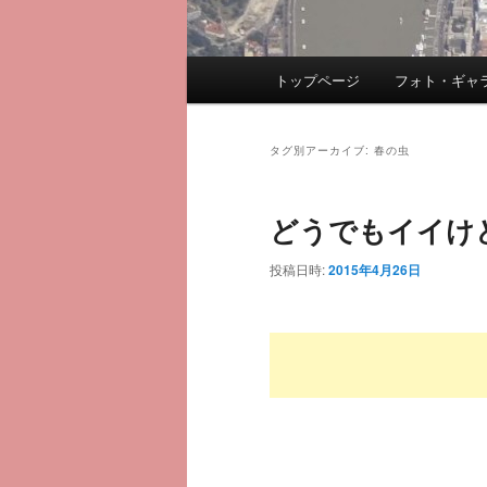
メ
トップページ
フォト・ギャ
メ
サ
イ
ン
イ
ブ
メ
タグ別アーカイブ:
春の虫
ニ
ン
コ
ュ
どうでもイイけ
ー
コ
ン
投稿日時:
2015年4月26日
ン
テ
テ
ン
ン
ツ
ツ
へ