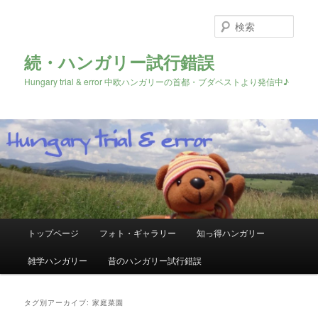
検
索
続・ハンガリー試行錯誤
Hungary trial & error 中欧ハンガリーの首都・ブダペストより発信中♪
メ
トップページ
フォト・ギャラリー
知っ得ハンガリー
メ
サ
イ
ン
雑学ハンガリー
昔のハンガリー試行錯誤
イ
ブ
メ
ニ
ン
コ
ュ
タグ別アーカイブ:
家庭菜園
ー