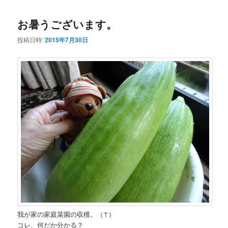
コ
ン
お暑うございます。
ン
テ
投稿日時:
2015年7月30日
テ
ン
ン
ツ
ツ
へ
へ
移
移
動
動
我が家の家庭菜園の収穫。（↑）
コレ、何だか分かる？