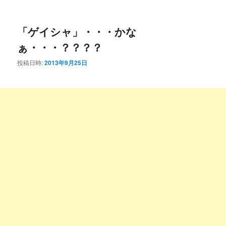
ー
コ
ン
「ゲイシャ」・・・かな
ン
テ
ぁ・・・？？？？
テ
ン
投稿日時:
2013年9月25日
ン
ツ
ツ
へ
へ
移
移
動
動