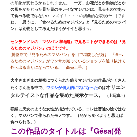
の印象が変わるかもしれません。
一方、お花だとか動物だとか
の形をかたどった見た目のキレイなマジパンは、見るものであっ
て食べる物ではない
(←マズイ！・・・の婉曲的な表現(^^ゞ)です
ね。
思うに、『食べるためのマジパン』と『見るためのマジパ
ン』は別物として考えたほうがイイと思うヮ。
センテンドレの『マジパン博物館』で見るコトができるのは『見
るためのマジパン』のほうです。
(博物館で『見るためのマジパン』を目で堪能した後は、『食べ
るためのマジパン』がワンサカ売っているショップを通り抜けて
外へ出る造りになっている。 商売上手。)
大小さまざまの精密につくられた飾りマジパンの作品がたくさん
オリエン
たくさんある中で、
ワタシが個人的に気になった
のは
タルテイストな作品を集めた展示ケース。
(上写真↑)
額縁に天女のような女性が描かれている、コレは普通の絵ではな
く、マジパンで作られたモノです。 (だから食べようと思えば
食べられる。)
この作品のタイトルは『Gésa(発