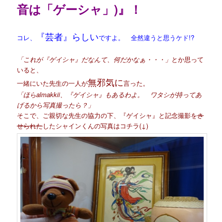
音は「ゲーシャ」)』！
『芸者』らしい
コレ、
ですよ。 全然違うと思うケド!?
「これが『ゲイシャ』だなんて、何だかなぁ・・・」
とか思って
いると、
無邪気に
一緒にいた先生の一人が
言った。
「ほらalmakkii、『ゲイシャ』もあるわよ。 ワタシが持ってあ
げるから写真撮ったら？」
そこで、ご親切な先生の協力の下、『ゲイシャ』と記念撮影を
さ
せられた
したシャインくんの写真はコチラ(↓)