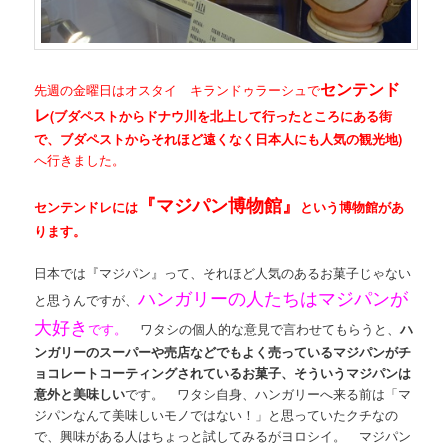
センテンド
先週の金曜日は
オスタイ キランドゥラーシュ
で
レ
(ブダペストからドナウ川を北上して行ったところにある街
で、ブダペストからそれほど遠くなく日本人にも人気の観光地)
へ行きました。
『マジパン博物館』
センテンドレには
という博物館があ
ります。
日本では『マジパン』って、それほど人気のあるお菓子じゃない
ハンガリーの人たちはマジパンが
と思うんですが、
大好き
です。
ワタシの個人的な意見で言わせてもらうと、
ハ
ンガリーのスーパーや売店などでもよく売っているマジパンがチ
ョコレートコーティングされているお菓子、そういうマジパンは
意外と美味しい
です。 ワタシ自身、ハンガリーへ来る前は「マ
ジパンなんて美味しいモノではない！」と思っていたクチなの
で、興味がある人はちょっと試してみるがヨロシイ。 マジパン