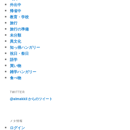
外出中
帰省中
教育・学校
旅行
旅行の準備
未分類
異文化
知っ得ハンガリー
祝日・祭日
語学
買い物
雑学ハンガリー
食べ物
TWITTER
@almakkii からのツイート
メタ情報
ログイン