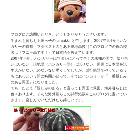
ブログにご訪問いただき、どうもありがとうございます。
生まれも育ちも上州っ子の almakkii と申します。2007年9月からハン
ガリーの首都・ブダペストのとある現地高校（このブログでの仮の校
名は『フニャ高です！）で日本語を教えています。
2007年当初、ハンガリーはワタシにとって全くの未知の国で、知り合
いはいない、現地語（ハンガリー語）は話せない、周囲に日本語を話
す人がいない…のないない尽くしでしたが、試行錯誤でやっているう
ちにあっという間に時間が経って、今ではハンガリーが『一番親しみ
のある異国』になりました。
でも、たとえ『親しみのある』と言っても異国は異国。海外暮らしは
色々あります。そんな海外暮らしの試行錯誤をこのブログに書いてい
きます。楽しんでいただけたら嬉しいです。