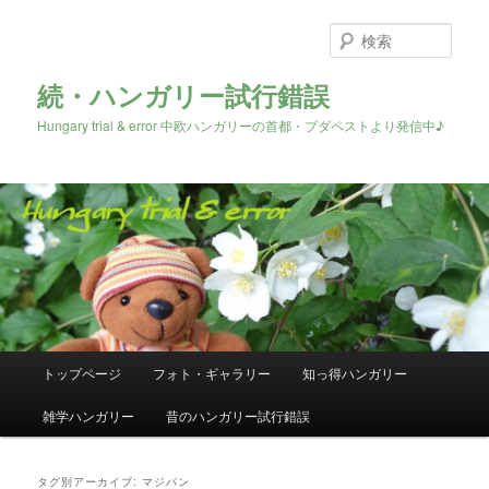
検
索
続・ハンガリー試行錯誤
Hungary trial & error 中欧ハンガリーの首都・ブダペストより発信中♪
メ
トップページ
フォト・ギャラリー
知っ得ハンガリー
メ
サ
イ
ン
雑学ハンガリー
昔のハンガリー試行錯誤
イ
ブ
メ
ニ
ン
コ
ュ
タグ別アーカイブ:
マジパン