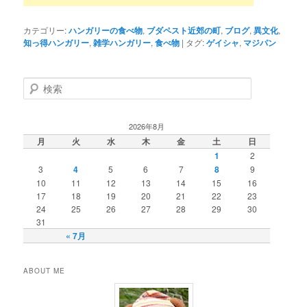
カテゴリー:
ハンガリーの食べ物
,
ブダペスト近郊の町
,
ブログ
,
異文化
,
知っ得ハンガリー
,
雑学ハンガリー
,
食べ物
|
タグ:
ゲイシャ
,
マジパン
検
索
2026年8月
月
火
水
木
金
土
日
1
2
3
4
5
6
7
8
9
10
11
12
13
14
15
16
17
18
19
20
21
22
23
24
25
26
27
28
29
30
31
« 7月
ABOUT ME