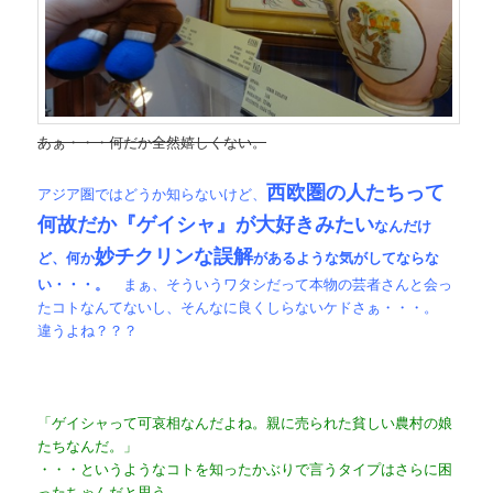
あぁ・・・何だか全然嬉しくない。
西欧圏の人たちって
アジア圏ではどうか知らないけど、
何故だか『ゲイシャ』が大好きみたい
なんだけ
妙チクリンな誤解
ど、何か
があるような気がしてならな
い・・・。
まぁ、そういうワタシだって本物の芸者さんと会っ
たコトなんてないし、そんなに良くしらないケドさぁ・・・。
違うよね？？？
「ゲイシャって可哀相なんだよね。親に売られた貧しい農村の娘
たちなんだ。」
・・・というようなコトを知ったかぶりで言うタイプはさらに困
ったちゃんだと思う。