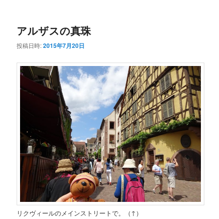
ー
コ
ン
アルザスの真珠
ン
テ
投稿日時:
2015年7月20日
テ
ン
ン
ツ
ツ
へ
へ
移
移
動
動
リクヴィールのメインストリートで。（↑）