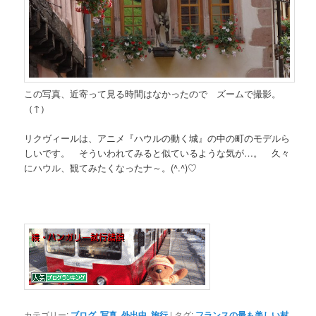
この写真、近寄って見る時間はなかったので ズームで撮影。
（↑）
リクヴィールは、アニメ『ハウルの動く城』の中の町のモデルら
しいです。 そういわれてみると似ているような気が…。 久々
にハウル、観てみたくなったナ～。(^.^)♡
カテゴリー:
ブログ
,
写真
,
外出中
,
旅行
|
タグ:
フランスの最も美しい村
,