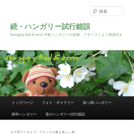
検
索
続・ハンガリー試行錯誤
Hungary trial & error 中欧ハンガリーの首都・ブダペストより発信中♪
メ
トップページ
フォト・ギャラリー
知っ得ハンガリー
メ
サ
イ
ン
雑学ハンガリー
昔のハンガリー試行錯誤
イ
ブ
メ
ニ
ン
コ
ュ
タグ別アーカイブ:
フランスの最も美しい村