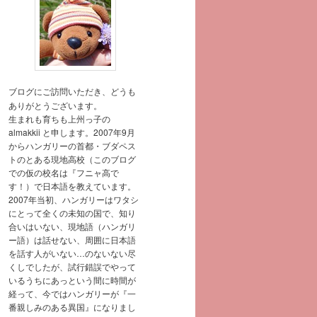
ブログにご訪問いただき、どうも
ありがとうございます。
生まれも育ちも上州っ子の
almakkii と申します。2007年9月
からハンガリーの首都・ブダペス
トのとある現地高校（このブログ
での仮の校名は『フニャ高で
す！）で日本語を教えています。
2007年当初、ハンガリーはワタシ
にとって全くの未知の国で、知り
合いはいない、現地語（ハンガリ
ー語）は話せない、周囲に日本語
を話す人がいない…のないない尽
くしでしたが、試行錯誤でやって
いるうちにあっという間に時間が
経って、今ではハンガリーが『一
番親しみのある異国』になりまし