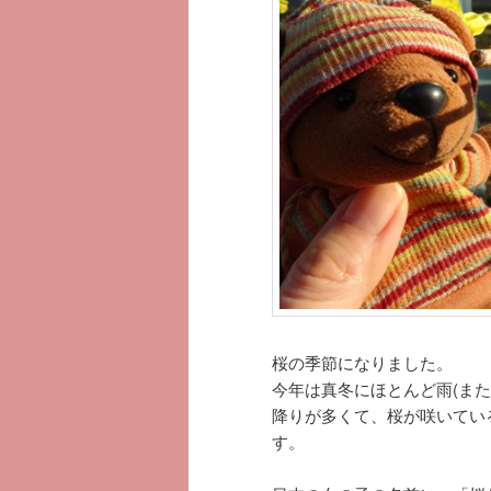
へ
移
移
動
動
桜の季節になりました。
今年は真冬にほとんど雨(ま
降りが多くて、桜が咲いてい
す。