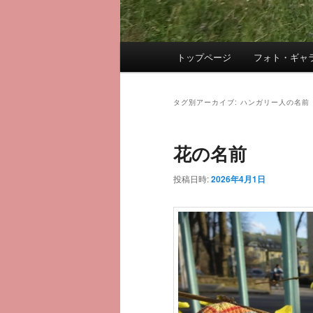
メ
トップページ
フォト・ギャ
メ
サ
イ
ン
イ
ブ
メ
タグ別アーカイブ:
ハンガリー人の名前
ニ
ン
コ
ュ
花の名前
ー
コ
ン
投稿日時:
2026年4月1日
ン
テ
テ
ン
ン
ツ
ツ
へ