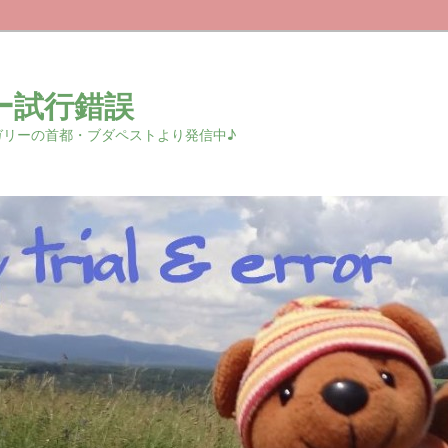
ー試行錯誤
r 中欧ハンガリーの首都・ブダペストより発信中♪