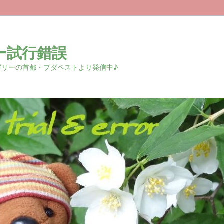
ー試行錯誤
r 中欧ハンガリーの首都・ブダペストより発信中♪