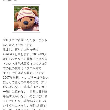
ABOUT ME
ブログにご訪問いただき、どうも
ありがとうございます。
生まれも育ちも上州っ子の
almakkii と申します。2007年9月
からハンガリーの首都・ブダペス
トのとある現地高校（このブログ
での仮の校名は『フニャ高で
す！）で日本語を教えています。
2007年当初、ハンガリーはワタシ
にとって全くの未知の国で、知り
合いはいない、現地語（ハンガリ
ー語）は話せない、周囲に日本語
を話す人がいない…のないない尽
くしでしたが、試行錯誤でやって
いるうちにあっという間に時間が
経って、今ではハンガリーが『一