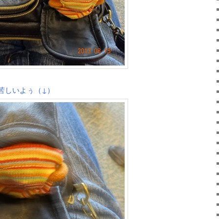
苦しいよぅ（↓）