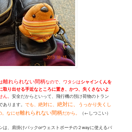
離れられない間柄
は
なので、ワタシは
シャインくんを
に取り出せる手近なところに置き、かつ、失くさないよ
せん。
安全だからといって、飛行機の預け荷物のトラン
絶対に、
絶対に、
うっかり失くし
であります。
でも、
離れられない間柄
の。なにせ
だから。
（←しつこい）
は、肩掛けバックorウェストポーチの２wayに使えるバ