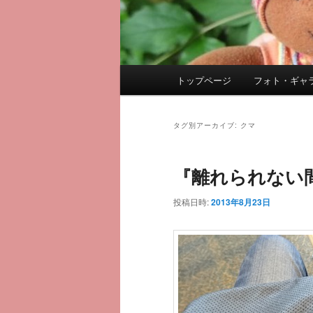
メ
トップページ
フォト・ギャ
メ
サ
イ
ン
イ
ブ
メ
タグ別アーカイブ:
クマ
ニ
ン
コ
ュ
『離れられない
ー
コ
ン
投稿日時:
2013年8月23日
ン
テ
テ
ン
ン
ツ