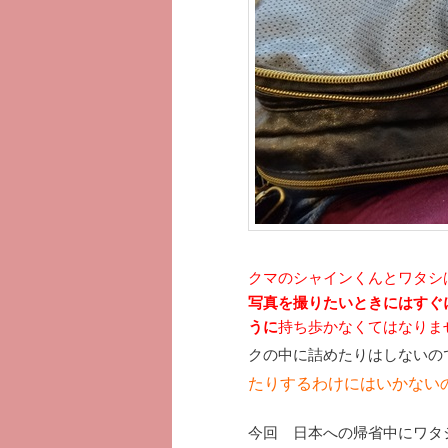
ツ
へ
へ
移
移
動
動
クマのシャインくんとワタシ
写真を撮りたいときにはすぐ
うに
持ち歩かなくてはなりま
クの中に詰めたりはしないの
たりするわけにはいかない
今回 日本への帰省中にワタシ