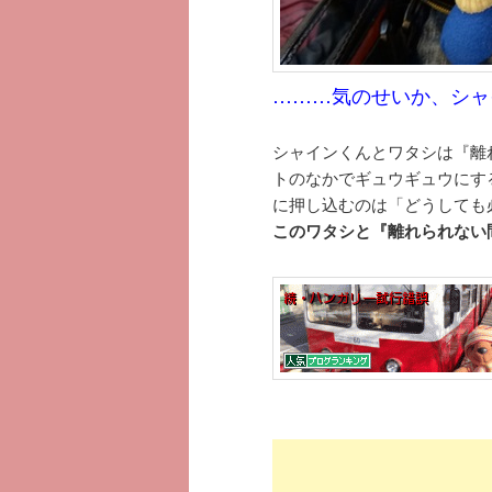
………気のせいか、シャ
シャインくんとワタシは『離
トのなかでギュウギュウにす
に押し込むのは「どうしても
このワタシと『離れられない