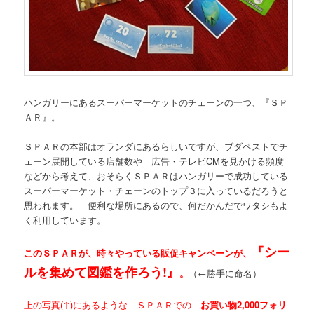
ハンガリーにあるスーパーマーケットのチェーンの一つ、『ＳＰ
ＡＲ』。
ＳＰＡＲの本部はオランダにあるらしいですが、ブダペストでチ
ェーン展開している店舗数や 広告・テレビCMを見かける頻度
などから考えて、おそらくＳＰＡＲはハンガリーで成功している
スーパーマーケット・チェーンのトップ３に入っているだろうと
思われます。 便利な場所にあるので、何だかんだでワタシもよ
く利用しています。
『シー
このＳＰＡＲが、時々やっている販促キャンペーンが、
ルを集めて図鑑を作ろう!』
。
（←勝手に命名）
上の写真(↑)にあるような ＳＰＡＲでの
お買い物2,000フォリ