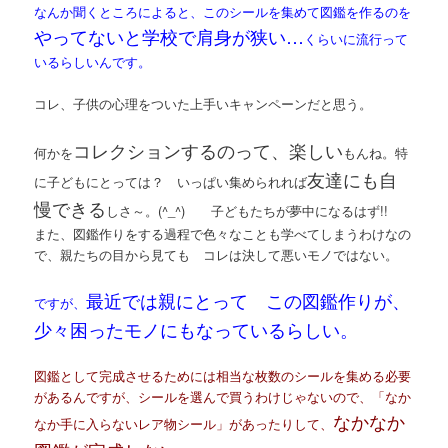
なんか聞くところによると、このシールを集めて図鑑を作るのを
やってないと学校で肩身が狭い…
くらいに流行って
いるらしいんです。
コレ、子供の心理をついた上手いキャンペーンだと思う。
コレクションするのって、楽しい
何かを
もんね。特
友達にも自
に子どもにとっては？ いっぱい集められれば
慢できる
しさ～。(^_^) 子どもたちが夢中になるはず!!
また、図鑑作りをする過程で色々なことも学べてしまうわけなの
で、親たちの目から見ても コレは決して悪いモノではない。
最近では親にとって この図鑑作りが、
ですが、
少々困ったモノにもなっているらしい。
図鑑として完成させるためには相当な枚数のシールを集める必要
があるんですが、シールを選んで買うわけじゃないので、「なか
なかなか
なか手に入らないレア物シール」があったりして、