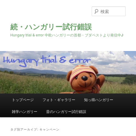
検
索
続・ハンガリー試行錯誤
Hungary trial & error 中欧ハンガリーの首都・ブダペストより発信中♪
メ
トップページ
フォト・ギャラリー
知っ得ハンガリー
メ
サ
イ
ン
雑学ハンガリー
昔のハンガリー試行錯誤
イ
ブ
メ
ニ
ン
コ
ュ
タグ別アーカイブ:
キャンペーン
ー