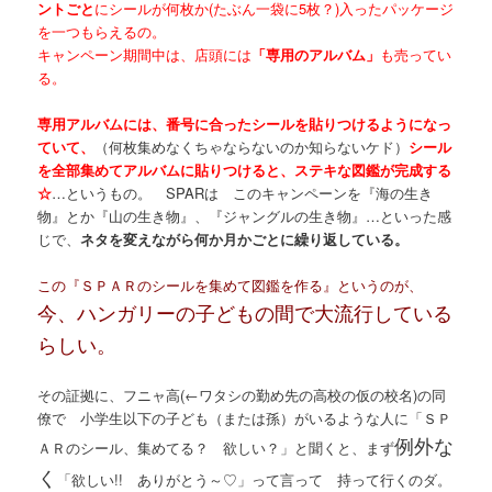
ントごと
にシールが何枚か(たぶん一袋に5枚？)入ったパッケージ
を一つもらえるの。
キャンペーン期間中は、店頭には
「専用のアルバム」
も売ってい
る。
専用アルバムには、番号に合ったシールを貼りつけるようになっ
ていて、
（何枚集めなくちゃならないのか知らないケド）
シール
を全部集めてアルバムに貼りつけると、ステキな図鑑が完成する
☆
…というもの。 SPARは このキャンペーンを『海の生き
物』とか『山の生き物』、『ジャングルの生き物』…といった感
じで、
ネタを変えながら何か月かごとに繰り返している。
この『ＳＰＡＲのシールを集めて図鑑を作る』というのが、
今、ハンガリーの子どもの間で大流行している
らしい。
その証拠に、フニャ高(←ワタシの勤め先の高校の仮の校名)の同
僚で 小学生以下の子ども（または孫）がいるような人に「ＳＰ
例外な
ＡＲのシール、集めてる？ 欲しい？」と聞くと、まず
く
「欲しい!! ありがとう～♡」って言って 持って行くのダ。