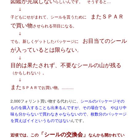
図鑑が完成しない
らしいんです。 そうすると…
↓
またＳＰＡＲ
子どもにせがまれて、シールを貰うために
で買い物
させられる羽目になる。
↓
お目当てのシール
でも、新しくゲットしたパッケージに
が入っているとは限らない
。
↓
目的は果たされず、不要なシールの山が残る
（かもしれない）。
↓
また
ＳＰＡＲでお買い物。………
2,000フォリント買い物する代わりに、
シールのパッケージその
ものを購入することも出来るんですが、その場合でも やはり中
味も分からないで買わなきゃならないので、枚数分のパッケージ
を買えばイイというものではない
んです。
「シールの交換会」
近頃では、この
なんかも開かれてい