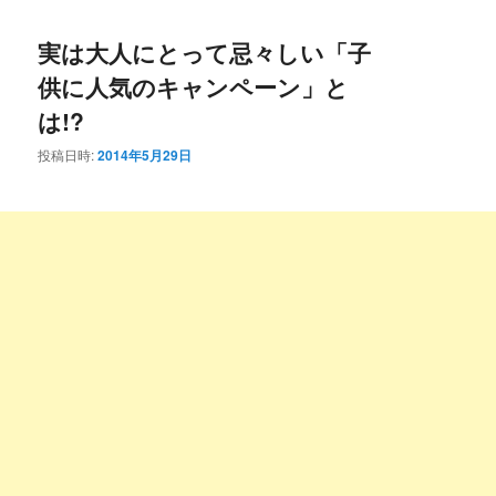
コ
ン
実は大人にとって忌々しい「子
ン
テ
供に人気のキャンペーン」と
テ
ン
は!?
ン
ツ
投稿日時:
2014年5月29日
ツ
へ
へ
移
移
動
動