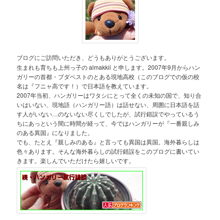
ブログにご訪問いただき、どうもありがとうございます。
生まれも育ちも上州っ子の almakkii と申します。2007年9月からハン
ガリーの首都・ブダペストのとある現地高校（このブログでの仮の校
名は『フニャ高です！）で日本語を教えています。
2007年当初、ハンガリーはワタシにとって全くの未知の国で、知り合
いはいない、現地語（ハンガリー語）は話せない、周囲に日本語を話
す人がいない…のないない尽くしでしたが、試行錯誤でやっているう
ちにあっという間に時間が経って、今ではハンガリーが『一番親しみ
のある異国』になりました。
でも、たとえ『親しみのある』と言っても異国は異国。海外暮らしは
色々あります。そんな海外暮らしの試行錯誤をこのブログに書いてい
きます。楽しんでいただけたら嬉しいです。