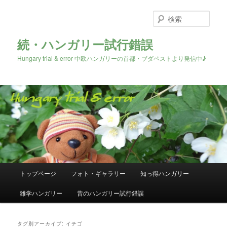
検
索
続・ハンガリー試行錯誤
Hungary trial & error 中欧ハンガリーの首都・ブダペストより発信中♪
メ
トップページ
フォト・ギャラリー
知っ得ハンガリー
メ
サ
イ
ン
雑学ハンガリー
昔のハンガリー試行錯誤
イ
ブ
メ
ニ
ン
コ
ュ
タグ別アーカイブ:
イチゴ