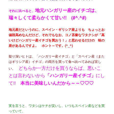
地元ハンガリー産のイチゴは、
それに比べると、
瑞々しくて柔らかくて甘い!! (#^.^#)
地元産だというのに、スペイン・ギリシア産よりも ちょっとお
値段高めなんだけど、それでもなお、コノ吝嗇なワタクシが「高
いけどハンガリー産イチゴを買おう！」と思わせるだけの 味の
差があるんですよ。 ホント～です。(^_^)
疑り深いヒトは、「ハンガリー産イチゴ」と「スペイン産（また
はギリシア産）イチゴ」の両方を買って食べ比べてみれば宜し
どちらか一方だけを買うならば、悪いこ
い。
とは言わないから
にし
「ハンガリー産イチゴ」
て!!
本当に美味しいんだから～～♡♡♡
実を言うと、ワタシは
ケチが災いし、
いつもスペイン産などを買
っていて、