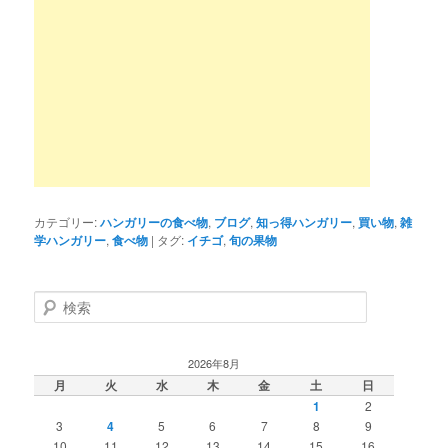
カテゴリー:
ハンガリーの食べ物
,
ブログ
,
知っ得ハンガリー
,
買い物
,
雑
学ハンガリー
,
食べ物
|
タグ:
イチゴ
,
旬の果物
検
索
2026年8月
月
火
水
木
金
土
日
1
2
3
4
5
6
7
8
9
10
11
12
13
14
15
16