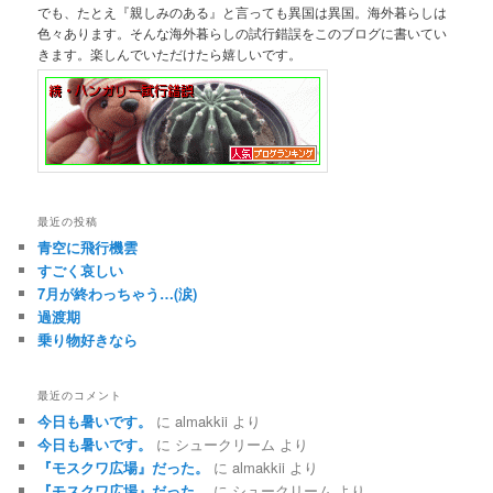
でも、たとえ『親しみのある』と言っても異国は異国。海外暮らしは
色々あります。そんな海外暮らしの試行錯誤をこのブログに書いてい
きます。楽しんでいただけたら嬉しいです。
最近の投稿
青空に飛行機雲
すごく哀しい
7月が終わっちゃう…(涙)
過渡期
乗り物好きなら
最近のコメント
今日も暑いです。
に
almakkii
より
今日も暑いです。
に
シュークリーム
より
『モスクワ広場』だった。
に
almakkii
より
『モスクワ広場』だった。
に
シュークリーム
より