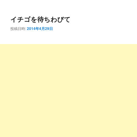
ー
コ
ン
イチゴを待ちわびて
ン
テ
投稿日時:
2014年4月29日
テ
ン
ン
ツ
ツ
へ
へ
移
移
動
動