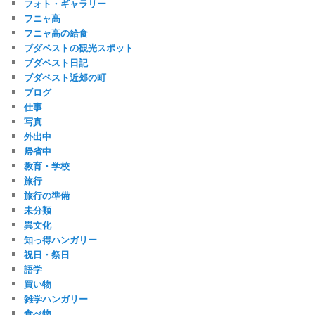
フォト・ギャラリー
フニャ高
フニャ高の給食
ブダペストの観光スポット
ブダペスト日記
ブダペスト近郊の町
ブログ
仕事
写真
外出中
帰省中
教育・学校
旅行
旅行の準備
未分類
異文化
知っ得ハンガリー
祝日・祭日
語学
買い物
雑学ハンガリー
食べ物