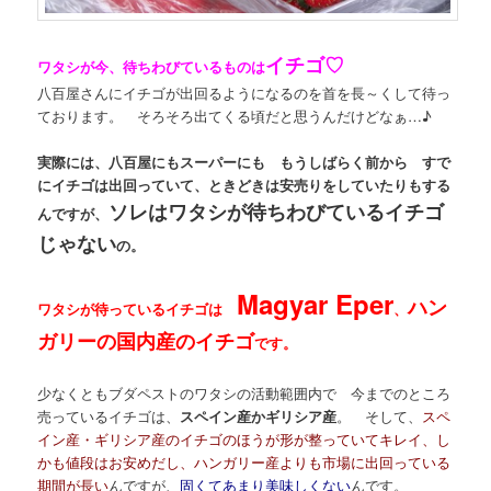
イチゴ♡
ワタシが今、待ちわびているものは
八百屋さんにイチゴが出回るようになるのを首を長～くして待っ
ております。 そろそろ出てくる頃だと思うんだけどなぁ…♪
実際には、八百屋にもスーパーにも もうしばらく前から すで
にイチゴは出回っていて、ときどきは安売りをしていたりもする
ソレはワタシが待ちわびているイチゴ
んですが、
じゃない
の。
Magyar Eper
ハン
ワタシが待っているイチゴは
、
ガリーの国内産のイチゴ
です。
少なくともブダペストのワタシの活動範囲内で 今までのところ
売っているイチゴは、
スペイン産かギリシア産
。 そして、
スペ
イン産・ギリシア産のイチゴのほうが形が整っていてキレイ、し
かも値段はお安めだし、ハンガリー産よりも市場に出回っている
期間が長い
んですが、
固くてあまり美味しくない
んです。