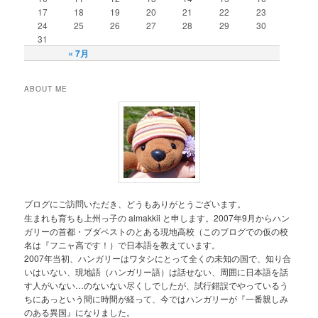
17
18
19
20
21
22
23
24
25
26
27
28
29
30
31
« 7月
ABOUT ME
ブログにご訪問いただき、どうもありがとうございます。
生まれも育ちも上州っ子の almakkii と申します。2007年9月からハン
ガリーの首都・ブダペストのとある現地高校（このブログでの仮の校
名は『フニャ高です！）で日本語を教えています。
2007年当初、ハンガリーはワタシにとって全くの未知の国で、知り合
いはいない、現地語（ハンガリー語）は話せない、周囲に日本語を話
す人がいない…のないない尽くしでしたが、試行錯誤でやっているう
ちにあっという間に時間が経って、今ではハンガリーが『一番親しみ
のある異国』になりました。