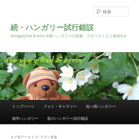
検
索
続・ハンガリー試行錯誤
Hungary trial & error 中欧ハンガリーの首都・ブダペストより発信中♪
メ
トップページ
フォト・ギャラリー
知っ得ハンガリー
メ
サ
イ
ン
雑学ハンガリー
昔のハンガリー試行錯誤
イ
ブ
メ
ニ
ン
コ
ュ
タグ別アーカイブ:
ラテン音楽