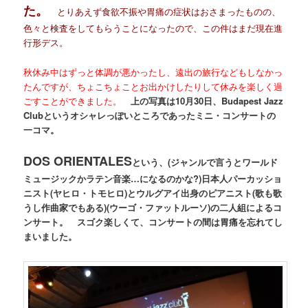
た。
とりあえず食欲不振や胃痛の症状はおさまったものの、
色々と検査をしてもらうことになったので、この件はまだ現在進
行形デス。
秋休み中はずっと体調が悪かったし、遠出の旅行などもしなかっ
たんですが、ちょこちょことお出かけしたりして休みを楽しく過
ごすことができました。
上の写真は10月30日、Budapest Jazz
Clubというオシャレっぽいところであったミニ・コンサートの
一コマ。
DOS ORIENTALES
という、(ジャンルで言うとワールド
ミュージックかラテン音楽…になるのかな?)日本人パーカッショ
ニスト(ヤヒロ・トモヒロ)とウルグアイ出身のピアニスト(歌も歌
うし作曲家でもある)(ウーゴ・ファットルーソ)の二人組によるコ
ンサート。 スゴク楽しくて、コンサートの間は胃痛を忘れてし
まいました。