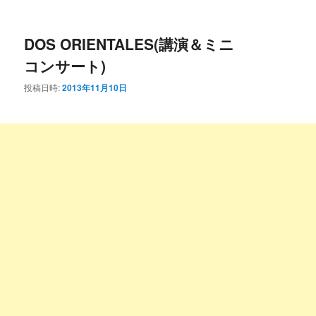
ー
コ
ン
DOS ORIENTALES(講演＆ミニ
ン
テ
コンサート)
テ
ン
投稿日時:
2013年11月10日
ン
ツ
ツ
へ
へ
移
移
動
動