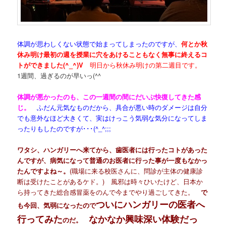
体調が思わしくない状態で始まってしまったのですが、
何とか秋
休み明け最初の週を授業に穴をあけることもなく無事に終えるコ
トができました(^_^)V
明日から秋休み明けの第二週目です。
1週間、過ぎるのが早いっ(^^ゞ
体調が悪かったのも、この一週間の間にだいぶ快復してきた感
じ。
ふだん元気なものだから、具合が悪い時のダメージは自分
でも意外なほど大きくて、実はけっこう気弱な気分になってしま
ったりもしたのですが･･･(^_^;;;
ワタシ、ハンガリーへ来てから、歯医者には行ったコトがあった
んですが、病気になって普通のお医者に行った事が一度もなかっ
たんですよね～。
(職場に来る校医さんに、問診が主体の健康診
断は受けたことがあるケド。) 風邪は時々ひいたけど、日本か
ら持ってきた総合感冒薬をのんで今までやり過ごしてきた。
で
ついにハンガリーの医者へ
も今回、気弱になったので
行ってみた
なかなか興味深い体験だっ
のだ。