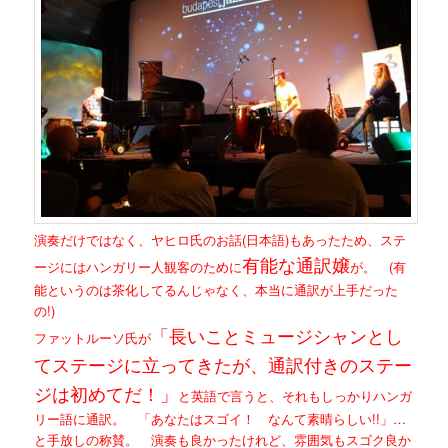
演奏だけではなく、ヤヒロ氏のお話(日本語)もあったため、ステ
有能な通訳嬢
ージにはハンガリー人観客のために
が。 (有
能というのは茶化してるんじゃなく、本当に通訳が上手だった
の!)
「長いことミュージシャンとし
ファットルーソ氏が
てステージに立ってきたが、通訳付きのステー
ジは初めてだ！」
と英語で言うと、それもしっかりハンガ
リー語に通訳。 「あなたはスゴイ！ なんて素晴らしい!!」…
と手放しの称賛。 演奏も良かったけれど、雰囲気もスゴク良か