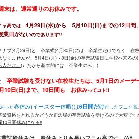
の週末は、通常通りのお休みです。
4月29日(水)から 5月10日(日)までの12日間
ニャ高では、
授業日がない
のであります!!
ナプ(4月29日)と 卒業式(4月30日)には、卒業生だけでなく 在
はなりませんが、
5月4日(月)～8日(金)の卒業試験日に学校へ来る
る人だけ。
(←だから基本的には 卒業生のみ。)
卒業試験を受けない在校生たちは、5月1日のメーデ
と、
月10日(日)まで、10日間も お休み
ってコト!!
春休み(イースター休暇)は
6日間だけ
にあった
だったフニャ高
卒業資格をとれるかどうか正念場の卒業試験を受けるので大変です
10日間休みになる!!
卒業試験休みは 春休みよりも長いフニャ高です。(^^ゞ