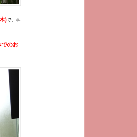
木)
で、学
全体でのお