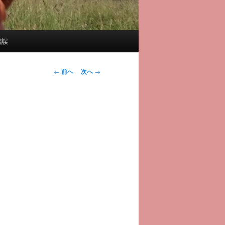
錯誤
投
←
前へ
次へ
→
稿
ナ
ビ
ゲ
ー
シ
ョ
ン