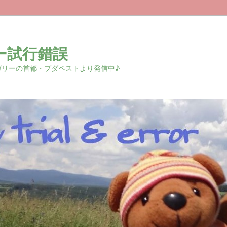
ー試行錯誤
r 中欧ハンガリーの首都・ブダペストより発信中♪