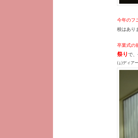
今年のフ
校はあり
卒業式の
祭り
で、
(↓)ディ