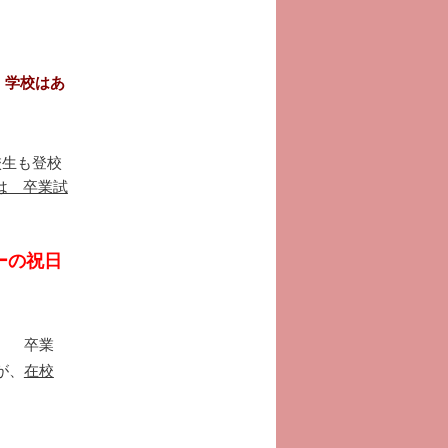
、学校はあ
校生も登校
のは 卒業試
ーの祝日
。
卒業
が、
在校