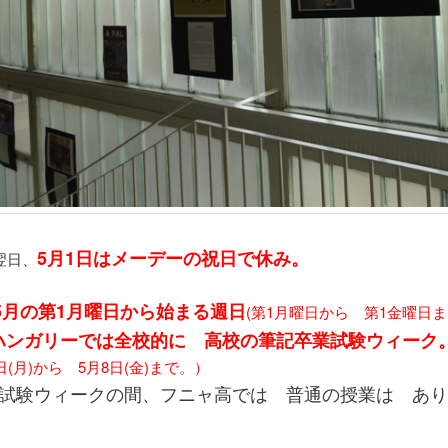
5月1日はメーデーの祝日で休み。
翌日、
5月の第1月曜日から始まる週日
(第1月曜日から 第1金曜日ま
ハンガリーでは全校的に 高校の筆記卒業試験ウィーク
日(月)から 5月8日(金)まで。）
試験ウィークの間、フニャ高では 普通の授業は あり