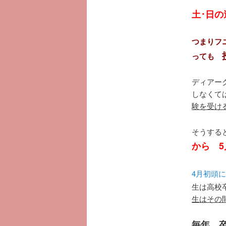
土･日
つまりフ
っても
ディアーク
しなくて
験を受け
そうする
から 5
4月初頭
生は高校
生はその間
毎年、