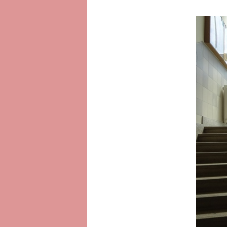
へ
移
動