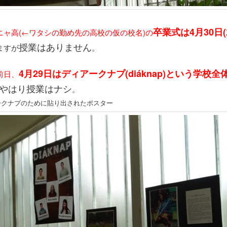
卒業式は4月30日(
ニャ高(←ワタシの勤め先の高校の仮の校名)の
授業はありません
ますが
。
4月29日はディアークナプ(diáknap)という学校
前日、
やはり授業はナシ
。
アークナプのために貼り出されたポスター