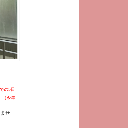
での5日
。
（今年
ませ