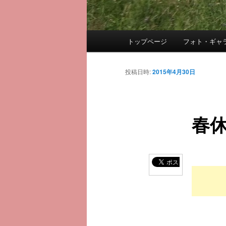
メ
トップページ
フォト・ギャ
メ
イ
ン
イ
メ
投稿日時:
2015年4月30日
ニ
ン
ュ
ー
春
コ
ン
テ
ン
ツ