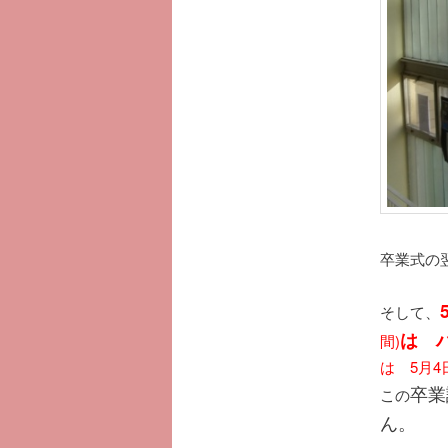
卒業式の
そして、
は 
間)
は 5月4
卒業
この
ん。