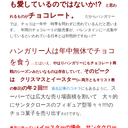
も愛しているのではないか!?
と思わ
チョコレート。
れるものが
だからハンガリー
では、チョコは一年中 時季を問わずに売れているんだと思いま
す。 年間のチョコレートの販売量が、バレンタインに一点集中
しているといわれている日本とは対照的ですね～(^^ゞ
ハンガリー人は年中無休でチョコ
を食う
…とはいえ、
やはりハンガリーにもチョコレート商
そのピーク
戦のシーズンみたいなものは存在していて、
は クリスマスとイースター
(←両方ともキリスト教
ス
の年２回!!!
の祭日)
過去記事のコチラ
にもあるように、
ーパーでは広大な売り場面積を割いて 大々的
にサンタクロースのフィギュア型等々々!!!!の
チョコ菓子を売り出す
わけですな。
イースターの場合、サンタクロー
来月に迫っている