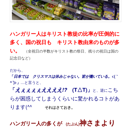
ハンガリー人はキリスト教徒の比率が圧倒的に
多く、国の祝日も キリスト教由来のものが多
い。
（全祝日の半数がキリスト教の祭日、残りの祝日は国の
記念日など）
だから、
「
日本では クリスマスは休みじゃない。皆が働いている。
<(｀
^´)>」
…と言うと、
こち
「
えぇぇぇぇええええ!?
(T△T)」
と、逆に
らが困惑してしまうくらいに驚かれるコトがあ
ります(^^ゞ
それはさておき。
神さまより
ハンガリー人の多くが
(たぶん)