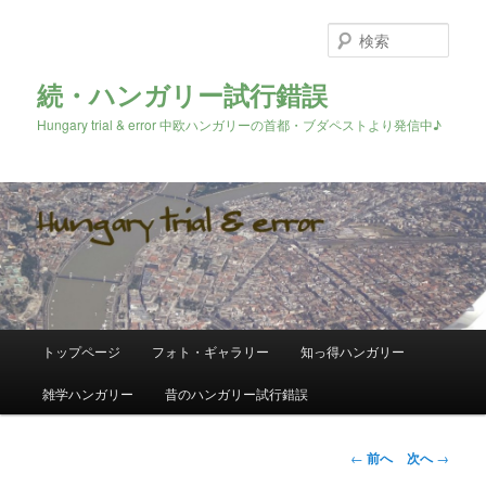
検
索
続・ハンガリー試行錯誤
Hungary trial & error 中欧ハンガリーの首都・ブダペストより発信中♪
メ
トップページ
フォト・ギャラリー
知っ得ハンガリー
メ
イ
ン
雑学ハンガリー
昔のハンガリー試行錯誤
イ
メ
ニ
ン
ュ
投
←
前へ
次へ
→
ー
稿