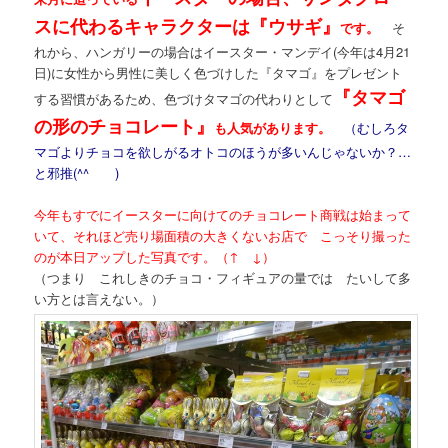
スに代わるキャラクターは『ウサギ』
です。
そ
れから、ハンガリーの場合はイースター・マンデイ(今年は4月21
日)に女性から男性に美しく色づけした『タマゴ』をプレゼント
『タマゴ
する習慣があるため、色づけタマゴの代わりとして
の形のチョコレート』
も人気があります。
（むしろタ
マゴよりチョコを欲しがるオトコのほうが多いんじゃないか？…
と邪推(^^ゞ )
今年もすでにイースターに向けてのチョコレート商戦は始まって
いて、それほど売り場面積の大きくないお店で こっそり撮った
のが本日アップした写真です。（↑ ↓）
（つまり これしきのチョコ・フィギュアの量では たいして多
い方とは言えない。）