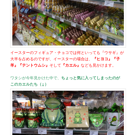
イースターのフィギュア・チョコでは何といっても『ウサギ』が
大半を占めるのですが、イースターの場合は、
『ヒヨコ』『子
羊』『テントウムシ』
そして
『カエル』
なども見かけます。
ワタシが今年見かけた中で、
ちょっと気に入ってしまったのが
このカエルたち（↓）