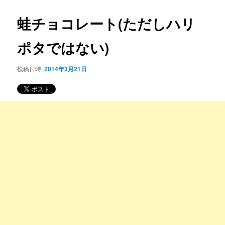
コ
ナ
ビ
蛙チョコレート(ただしハリ
ン
ゲ
ー
ポタではない)
テ
シ
ョ
ン
投稿日時:
2014年3月21日
ン
ツ
へ
移
動