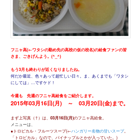
フニャ高(←ワタシの勤め先の高校の仮の校名)の給食ファンの皆
さま、ごきげんよう。(^_^)
もう3月も終わりが近くなりましたね。
何だか最近、色々あって超忙しい日々。ま、あくまでも「ワタシ
にしては」…ですケド！
今週も 先週のフニャ高給食をご紹介します。
2015年03月16日(月) ～ 03月20日(金)まで。
まず上写真（↑）は、
03月16日(月)
のフニャ高給食。
メニューは、
●トロピカル・フルーツスープ(←
ハンガリー名物の甘いスープ
。
「トロピカル」なので、パイナップルとかが入っていた。)