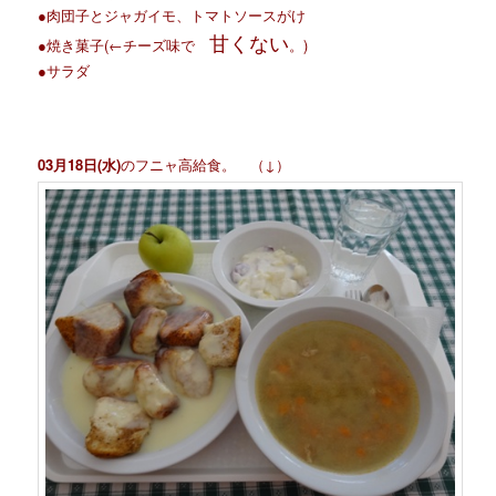
●肉団子とジャガイモ、トマトソースがけ
甘くない
●焼き菓子(←チーズ味で
。)
●サラダ
03月18日(水)
のフニャ高給食。 （↓）