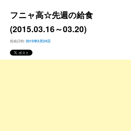
コ
ナ
ビ
フニャ高☆先週の給食
ン
ゲ
ー
(2015.03.16～03.20)
テ
シ
ョ
ン
投稿日時:
2015年3月24日
ン
ツ
へ
移
動