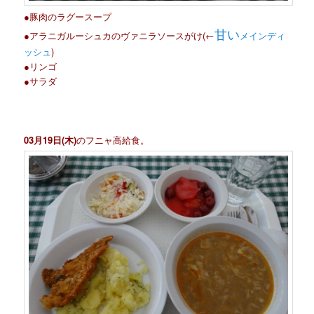
●豚肉のラグースープ
甘い
●アラニガルーシュカのヴァニラソースがけ(←
メインディ
ッシュ
)
●リンゴ
●サラダ
03月19日(木)
のフニャ高給食。