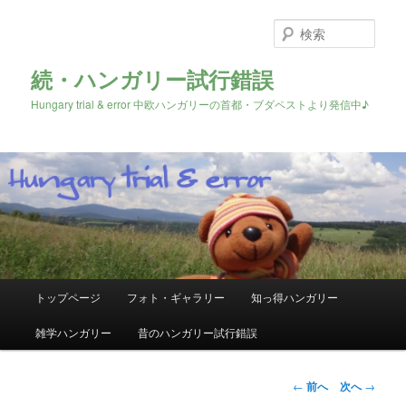
検
索
続・ハンガリー試行錯誤
Hungary trial & error 中欧ハンガリーの首都・ブダペストより発信中♪
メ
トップページ
フォト・ギャラリー
知っ得ハンガリー
メ
イ
ン
雑学ハンガリー
昔のハンガリー試行錯誤
イ
メ
ニ
ン
ュ
投
←
前へ
次へ
→
ー
稿