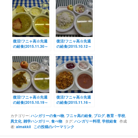
復活!フニャ高☆先週
復活!フニャ高☆先週
の給食(2015.11.30～
の給食(2015.10.12～
12.04)
10.16)
復活!フニャ高☆先週
復活!フニャ高☆先週
の給食(2015.10.19～
の給食(2015.11.16～
10.22)
11.20)
カテゴリー:
ハンガリーの食べ物
,
フニャ高の給食
,
ブログ
,
教育・学校
,
異文化
,
雑学ハンガリー
,
食べ物
タグ:
ハンガリー料理
,
学校給食
作成
者:
almakkii
この投稿のパーマリンク