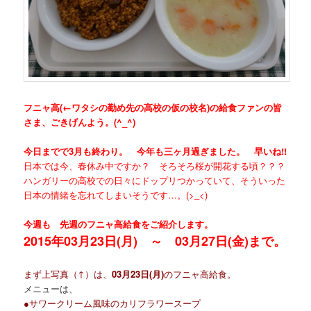
フニャ高(←ワタシの勤め先の高校の仮の校名)の給食ファンの皆
さま、ごきげんよう。(^_^)
今日までで3月も終わり。 今年も三ヶ月過ぎました。 早いね!!
日本では今、春休み中ですか？ そろそろ桜が開花する頃？？？
ハンガリーの高校での日々にドップリつかっていて、そういった
日本の情緒を忘れてしまいそうです…。(>_<)
今週も 先週のフニャ高給食をご紹介します。
2015年03月23日(月) ～ 03月27日(金)まで。
まず上写真（↑）は、
03月23日(月)
のフニャ高給食。
メニューは、
●サワークリーム風味のカリフラワースープ