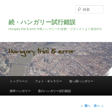
検
索
続・ハンガリー試行錯誤
Hungary trial & error 中欧ハンガリーの首都・ブダペストより発信中♪
メ
トップページ
フォト・ギャラリー
知っ得ハンガリー
メ
イ
ン
雑学ハンガリー
昔のハンガリー試行錯誤
イ
メ
ニ
ン
ュ
投
←
前へ
次へ
→
ー
稿