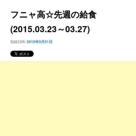
コ
ナ
ビ
フニャ高☆先週の給食
ン
ゲ
ー
(2015.03.23～03.27)
テ
シ
ョ
ン
投稿日時:
2015年3月31日
ン
ツ
へ
移
動