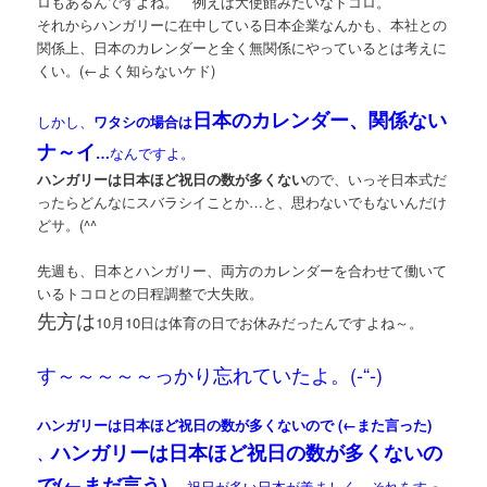
ロもあるんですよね。 例えば大使館みたいなトコロ。
それからハンガリーに在中している日本企業なんかも、本社との
関係上、日本のカレンダーと全く無関係にやっているとは考えに
くい。(←よく知らないケド)
日本のカレンダー、関係ない
しかし、
ワタシの場合は
ナ～イ
…
なんですよ。
ハンガリーは日本ほど祝日の数が多くない
ので、いっそ日本式だ
ったらどんなにスバラシイことか…と、思わないでもないんだけ
どサ。(^^ゞ
先週も、日本とハンガリー、両方のカレンダーを合わせて働いて
いるトコロとの日程調整で大失敗。
先方は
10月10日は体育の日でお休みだったんですよね～。
す～～～～～っかり忘れていたよ。(-“-)
ハンガリーは日本ほど祝日の数が多くないので (←また言った)
ハンガリーは日本ほど祝日の数が多くないの
、
、
で(←まだ言う)
祝日が多い日本が羨ましく、それをすっ