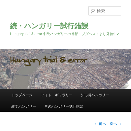
検
索
続・ハンガリー試行錯誤
Hungary trial & error 中欧ハンガリーの首都・ブダペストより発信中♪
メ
トップページ
フォト・ギャラリー
知っ得ハンガリー
メ
イ
ン
雑学ハンガリー
昔のハンガリー試行錯誤
イ
メ
ニ
ン
ュ
投
←
前へ
次へ
→
ー
稿