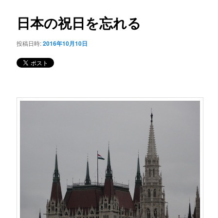
コ
ナ
ビ
日本の祝日を忘れる
ン
ゲ
ー
投稿日時:
2016年10月10日
テ
シ
ョ
ン
ン
ツ
へ
移
動