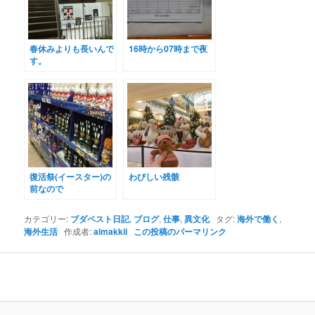
春休みよりも長いんで
16時から07時まで夜
す。
復活祭(イースター)の
わびしい残骸
前なので
カテゴリー:
ブダペスト日記
,
ブログ
,
仕事
,
異文化
タグ:
海外で働く
,
海外生活
作成者:
almakkii
この投稿のパーマリンク