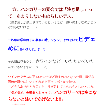
一方、ハンガリーの宴会では「注ぎ足し」っ
て あまりしないものらしいデス。
（注ぎ足しが禁止されているというほど 強い決まりなのかどう
か知らないけど…。）
ヒデェ
一昨年の
学年終了の宴会
の時、ワタシ、そのせいで
めに
あいました。(>_<)
赤ワインなど いただいていた
その日はワタクシ、
んでございますの。ヾ( ￣▽)ゞ
ワインがグラスの下1.5センチほど残すのみとなった頃、親切な
同僚が新たに注いでくれると言ってボトルを持つ
。
「どうもありがとう♡」と、注ぎ足してもらおうとしたところ、
ハンガリーでは空にな
「ダメダメ、全部飲んじゃって!
らないと注いであげないよ!!
」
…と言われた。