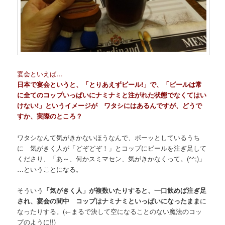
宴会といえば…
日本で宴会というと、「とりあえずビール!」で、「ビールは常
に全てのコップいっぱいにナミナミと注がれた状態でなくてはい
けない!」というイメージが ワタシにはあるんですが、どうで
すか、実際のところ？
ワタシなんて気がきかないほうなんで、ボーッとしているうち
に 気がきく人が「どぞどぞ！」とコップにビールを注ぎ足して
くださり、「あ～、何かスミマセン、気がきかなくって。(^^;)」
…ということになる。
そういう
「気がきく人」が複数いたりすると、一口飲めば注ぎ足
され、宴会の間中 コップはナミナミといっぱいになったまま
に
なったりする。(←まるで決して空になることのない魔法のコッ
プのように!!)