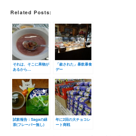
Related Posts:
それは、そこに果物が
「赦された」暴飲暴食
あるから…
デー
試飲報告：Sagaの緑
年に2回の大チョコレ
茶(フレーバー無し)
ート商戦