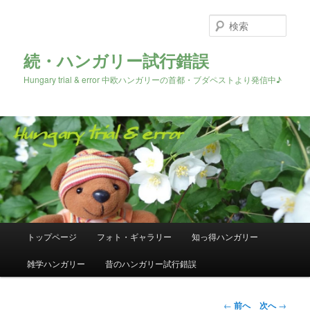
検
索
続・ハンガリー試行錯誤
Hungary trial & error 中欧ハンガリーの首都・ブダペストより発信中♪
メ
トップページ
フォト・ギャラリー
知っ得ハンガリー
メ
イ
ン
雑学ハンガリー
昔のハンガリー試行錯誤
イ
メ
ニ
ン
ュ
投
←
前へ
次へ
→