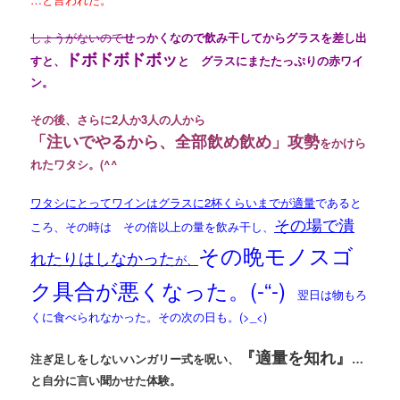
しょうがないので
せっかくなので飲み干してからグラスを差し出
ドボドボドボッ
すと、
と グラスにまたたっぷりの赤ワイ
ン。
その後、さらに2人か3人の人から
「注いでやるから、全部飲め飲め」攻勢
をかけら
れたワタシ。(^^ゞ
ワタシにとってワインはグラスに2杯くらいまでが適量
であると
その場で潰
ころ、その時は その倍以上の量を飲み干し、
その晩モノスゴ
れたりはしなかった
が、
ク具合が悪くなった。(-“-)
翌日は物もろ
くに食べられなかった。その次の日も。(>_<)
『適量を知れ』
注ぎ足しをしないハンガリー式を呪い、
…
と自分に言い聞かせた体験。