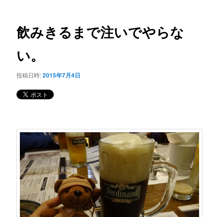
ー
稿
コ
ナ
ビ
飲みきるまで注いでやらな
ン
ゲ
ー
い。
テ
シ
ョ
ン
投稿日時:
2015年7月4日
ン
ツ
へ
移
動