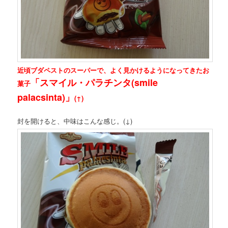
近頃ブダペストのスーパーで、よく見かけるようになってきたお
「スマイル・パラチンタ(smile
菓子
palacsinta)」
(↑)
封を開けると、中味はこんな感じ。(↓)