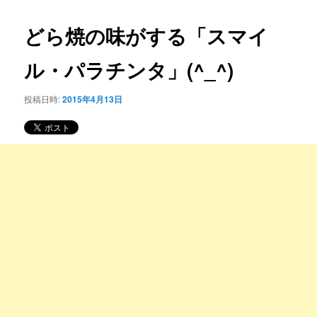
コ
ナ
ビ
どら焼の味がする「スマイ
ン
ゲ
ー
ル・パラチンタ」(^_^)
テ
シ
ョ
ン
投稿日時:
2015年4月13日
ン
ツ
へ
移
動