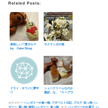
Related Posts:
美味しい♡雪ダルマ
サクランボの桜
by Cake Shop
ドライ・キウイに夢中
シュークリームなのか
♡
微妙…な、「ケープヴ
ィシェルーファーン
ク」
カテゴリー:
ハンガリーの食べ物
,
ブダペスト日記
,
ブログ
,
知っ得ハン
ガリー
,
買い物
,
雑学ハンガリー
,
食べ物
タグ:
ハンガリーのお菓子
,
ハ