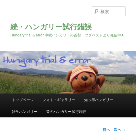
検
索
続・ハンガリー試行錯誤
Hungary trial & error 中欧ハンガリーの首都・ブダペストより発信中♪
メ
トップページ
フォト・ギャラリー
知っ得ハンガリー
メ
イ
ン
雑学ハンガリー
昔のハンガリー試行錯誤
イ
メ
ニ
ン
ュ
投
←
前へ
次へ
→
ー
稿