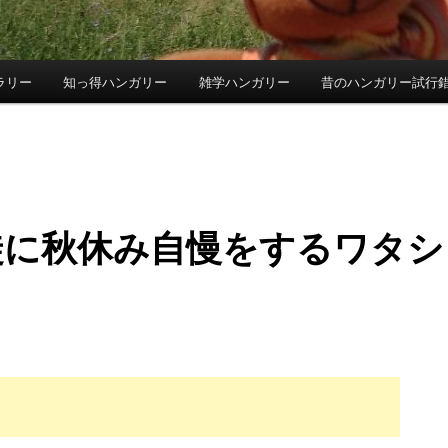
ラリー
知っ得ハンガリー
雑学ハンガリー
昔のハンガリー試行
徒に秋休み自慢をするワタシ
^ゞ