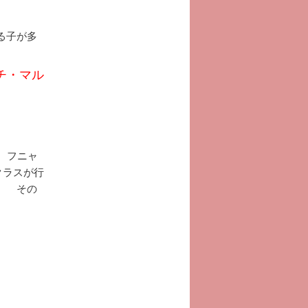
る子が多
チ・マル
、フニャ
クラスが行
。 その