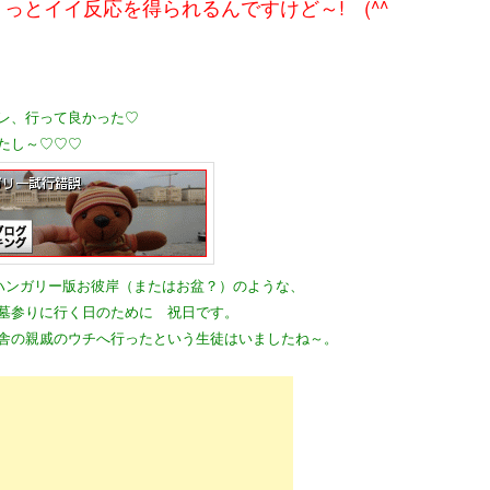
っとイイ反応を得られるんですけど～! (^^ゞ
レ、行って良かった♡
たし～♡♡♡
はハンガリー版お彼岸（またはお盆？）のような、
墓参りに行く日のために 祝日です。
舎の親戚のウチへ行ったという生徒はいましたね～。