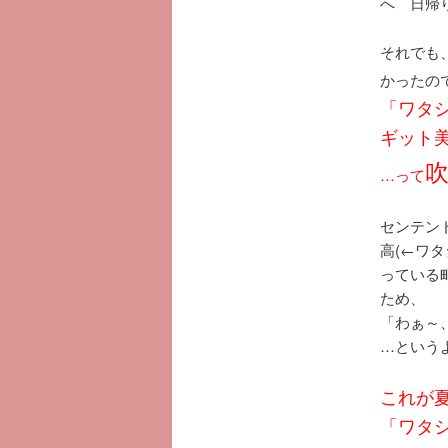
へ 日帰
それでも
かったの
「ワタ
ギット
…って
センテン
高(←ワ
っている
ため、
「わぁ～
…という
これが
「ワタ