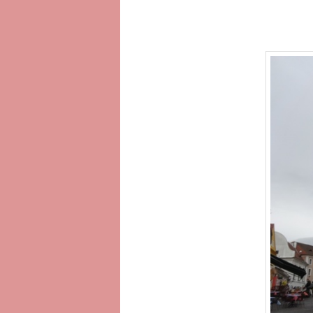
へ
移
動