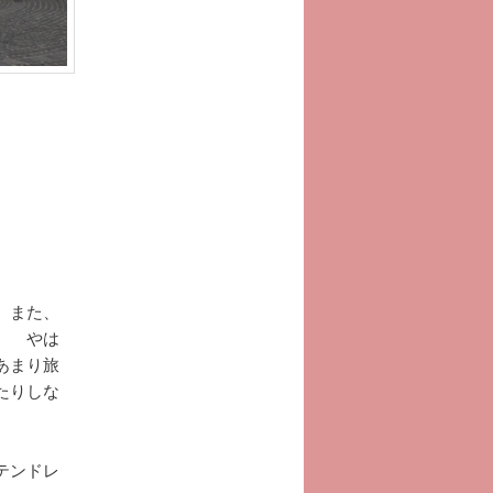
 また、
。 やは
あまり旅
たりしな
テンドレ