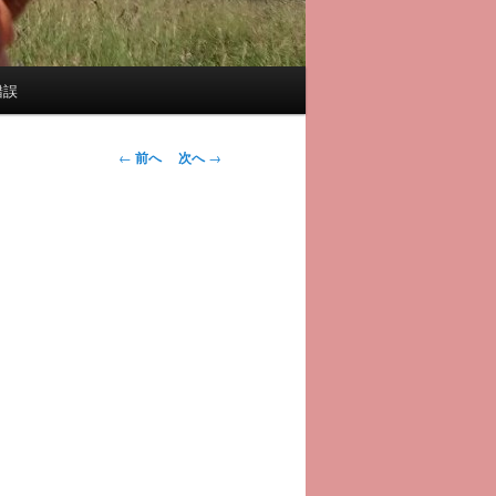
錯誤
投
←
前へ
次へ
→
稿
ナ
ビ
ゲ
ー
シ
ョ
ン