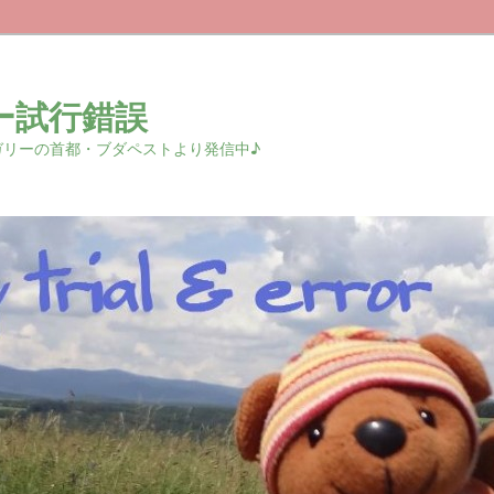
ー試行錯誤
r 中欧ハンガリーの首都・ブダペストより発信中♪