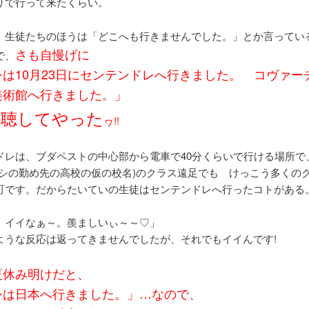
りで行って来たくらい。
、生徒たちのほうは「どこへも行きませんでした。」とか言ってい
さも自慢げに
で、
シは10月23日にセンテンドレへ行きました。 コヴァー
美術館へ行きました。」
吹聴してやった
ヮ!!
ドレは、ブダペストの中心部から電車で40分くらいで行ける場所で
タシの勤め先の高校の仮の校名)のクラス遠足でも けっこう多くの
町です。だからたいていの生徒はセンテンドレへ行ったコトがある
、イイなぁ～。羨ましいぃ～～♡」
ような反応は返ってきませんでしたが、それでもイイんです!
夏休み明けだと、
シは日本へ行きました。」…なので、