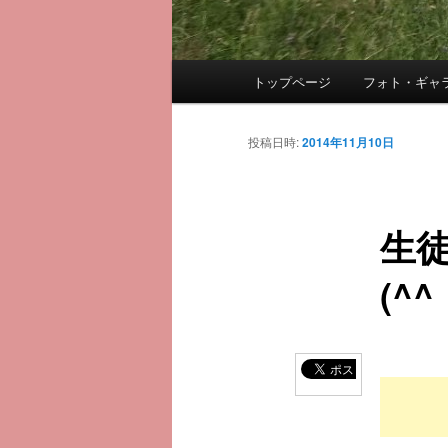
メ
トップページ
フォト・ギャ
メ
イ
ン
イ
メ
投稿日時:
2014年11月10日
ニ
ン
ュ
ー
生
コ
(^
ン
テ
ン
ツ