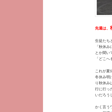
先週は、
生徒たち
「秋休み
とか聞い
「どこへ
これが夏
冬休み明
り秋休み
行に行っ
いだろう
かく言う