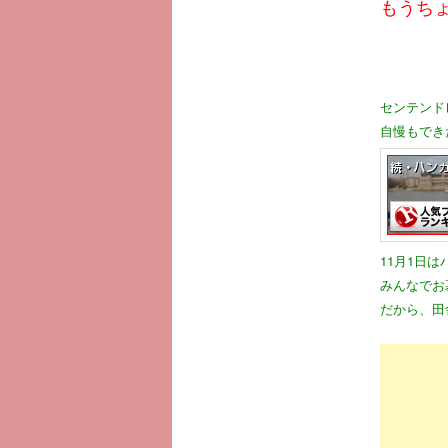
もうちょ
センテンド
自慢もでき
11月1日
みんなでお
だから、田