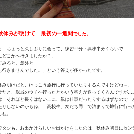
秋休みが明けて 最初の一週間
でした。
と ちょっと久しぶりに会って、練習半分・興味半分くらいで
にどこかへ行きましたか？」
てみると、意外と
も行きませんでした。」という答えが多かったです。
休み明けだと、けっこう旅行に行っていたりするんですけどね～。
けだと、親戚のウチへ行ったとかいう答えが返ってくるんですが…
は それほど長くはない上に、親は仕事だったりするはずなので 
たりしないのかもね。 高校生、友だち同士で泊まりで旅行に行っ
しね。
ワタシも、お出かけらしいお出かけをしたのは 秋休み初日にセン