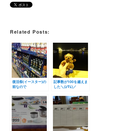
Related Posts:
復活祭(イースター)の
記事数が100を越えま
前なので
した＼(≧∇≦)／