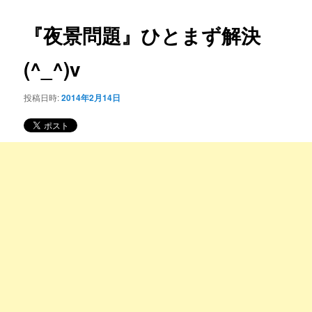
コ
ナ
ビ
『夜景問題』ひとまず解決
ン
ゲ
ー
(^_^)v
テ
シ
ョ
ン
投稿日時:
2014年2月14日
ン
ツ
へ
移
動