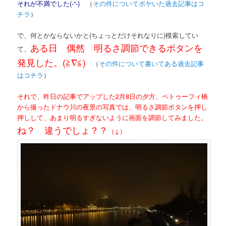
それが不満でした(-“-)
（
その件についてボヤいた過去記事はコ
チラ
）
で、何とかならないかと(ちょっとだけそれなりに)模索してい
ある日 偶然 明るさ調節できるボタンを
て、
発見した。(≧∇≦)
（
その件について書いてある過去記事
はコチラ
）
それで、昨日の記事でアップした2月8日の夕方、ペトゥーフィ橋
から撮ったドナウ川の夜景の写真では、明るさ調節ボタンを押し
押しして、あまり明るすぎないように画面を調節してみました。
ね？ 違うでしょ？？
（↓）