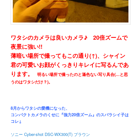
ワタシのカメラは良いカメラ♪ 20倍ズームで
夜景に強い!!
薄暗い場所で撮ってもこの通り(↑)、シャイン
君の可愛いお顔がくっきりキレイに写るんであ
ります。
明るい場所で撮ったのと遜色ない写り具合(…と思
うのはワタシだけ？)。
8月からワタシの愛機になった、
コンパクトカメラのくせに『強力20倍ズーム』のスバラシイ子は
コレ↓
ソニー Cyber-shot DSC-WX300(T) ブラウン