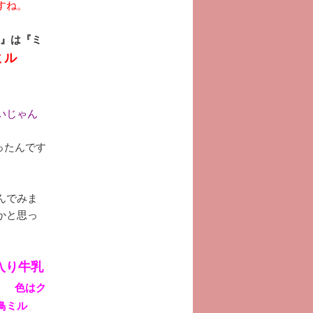
すね。
j)』は『ミ
ミル
いじゃん
ったんです
んでみま
かと思っ
入り牛乳
。 色はク
鳥ミル