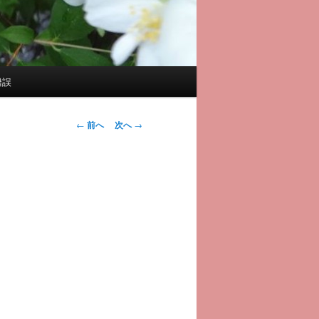
錯誤
投
←
前へ
次へ
→
稿
ナ
ビ
ゲ
ー
シ
ョ
ン