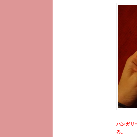
ツ
へ
移
動
ハンガリ
る。