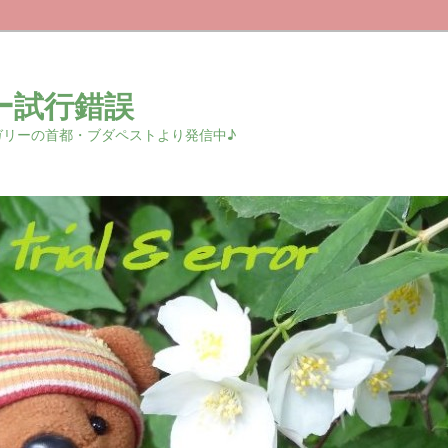
ー試行錯誤
r 中欧ハンガリーの首都・ブダペストより発信中♪