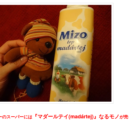
『マダールテイ(madártej)』なるモノ
ーのスーパーには
が売