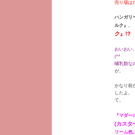
売り場は
ハンガリー
ルク』
ク』!?
おいおい
(^^ゞ
哺乳類な
が。
かなり前
したよ。
て。
『マダール
(カス
リーム色