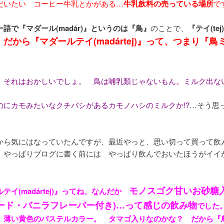
だいたい コーヒー牛乳とかがある…
牛乳飲料の売っている場所
で
語で『マダール(madár)』というのは『鳥』
のことで、
『テイ(te
だから『マダールテイ(madártej)』って、つまり『鳥
。
、それはおかしいでしょ。 鳥は哺乳類じゃないもん。ミルク出な
のにカモみたいなクチバシがあるカモノハシのミルクか!?
…そう思
から気にはなっていたんですが、最近やっと、思い切って買って飲
 やっぱりブログに書く前には やっぱり飲んでおいたほうがイイ
モノスゴク甘いお砂糖
テイ(madártej)』ってね、なんだか
タード・バニラフレーバー付き)…って感じの飲み物
でした
。薄い黄色のパステルカラー。 タマゴ入りなのかな？ だから『