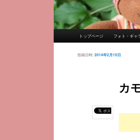
メ
トップページ
フォト・ギャ
メ
イ
ン
イ
メ
投稿日時:
2014年2月15日
ニ
ン
ュ
ー
カ
コ
ン
テ
ン