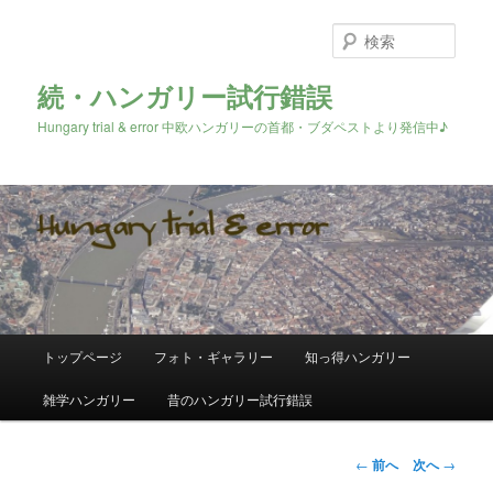
検
索
続・ハンガリー試行錯誤
Hungary trial & error 中欧ハンガリーの首都・ブダペストより発信中♪
メ
トップページ
フォト・ギャラリー
知っ得ハンガリー
メ
イ
ン
雑学ハンガリー
昔のハンガリー試行錯誤
イ
メ
ニ
ン
ュ
投
←
前へ
次へ
→
ー
稿