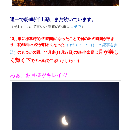
週一で朝6時半出勤、まだ続いています。
（それについて書いた最初の記事は
コチラ
）
10月末に標準時間(冬時間)になったことで日の出の時間が早ま
り、朝6時半の空が明るくなった
（それについてはこの記事を参
月が美し
照）
のもつかの間、11月末(11月27日)の6時半出勤は
く輝く下
での出勤でございました(;_;)
あぁ、お月様がキレイ♡