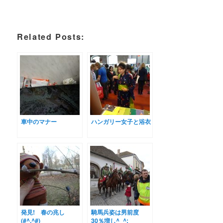
Related Posts:
車中のマナー
ハンガリー女子と浴衣
発見! 春の兆し
騎馬兵姿は男前度
(#^.^#)
30％増し^_^;