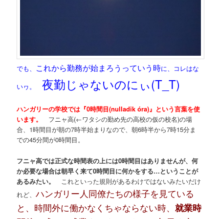
これから勤務が始まろうっていう時
でも、
に、コレはな
夜勤じゃないのにぃ(T_T)
いヮ。
ハンガリーの学校では『0時間目(nulladik óra)』という言葉を使
います。
フニャ高(←ワタシの勤め先の高校の仮の校名)の場
合、1時間目が朝の7時半始まりなので、朝6時半から7時15分ま
での45分間が0時間目。
フニャ高では正式な時間表の上には0時間目はありませんが、何
か必要な場合は朝早く来て0時間目に何かをする…ということが
あるみたい。
これといった規則があるわけではないみたいだけ
ハンガリー人同僚たちの様子を見ている
れど、
と、時間外に働かなくちゃならない時、
就業時