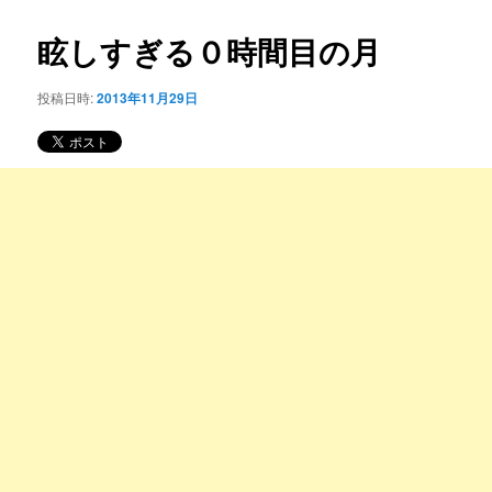
コ
ナ
ビ
眩しすぎる０時間目の月
ン
ゲ
ー
投稿日時:
2013年11月29日
テ
シ
ョ
ン
ン
ツ
へ
移
動