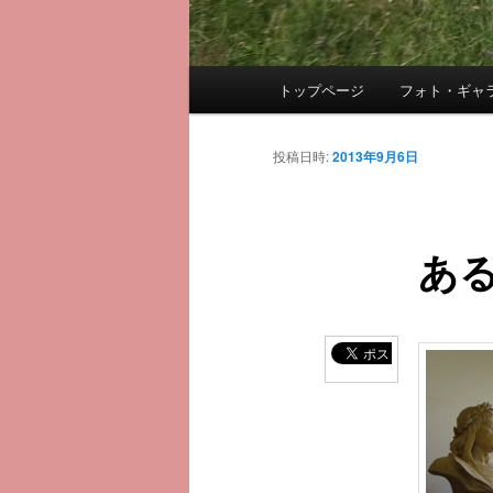
メ
トップページ
フォト・ギャ
メ
イ
ン
イ
メ
投稿日時:
2013年9月6日
ニ
ン
ュ
ー
あ
コ
ン
テ
ン
ツ