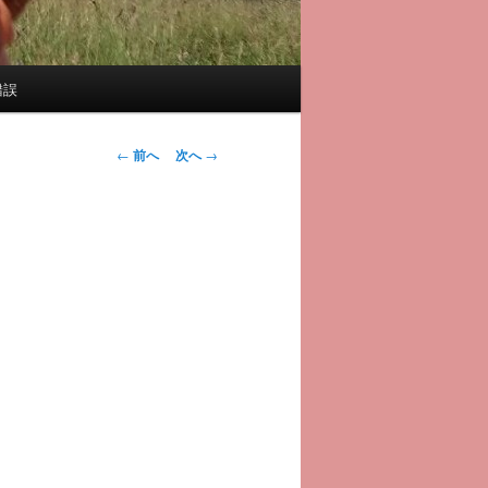
錯誤
投
←
前へ
次へ
→
稿
ナ
ビ
ゲ
ー
シ
ョ
ン