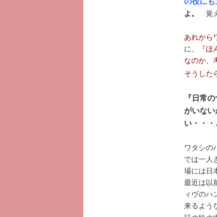
の役にも
よ。
覚え
あれから
に、『ほ
なのか、
そうした
『日常の
がいない
い・・・
ワタシの
では一人
場には日
最近は以
ィヴのハ
来るよう