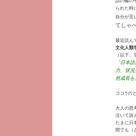
話の輪の
られた時
自分が言
てしゃ
最近読ん
文化人類
（以下、
「日本語
力、状況
然成長を
ココ↑の
大人の思
泣いて訴
たまに日
間でも（