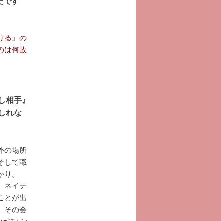
たです
ける』の
のは何故
し相手』
しれな
外の場所
そして職
かり。
、ネイテ
ことが出
、その会