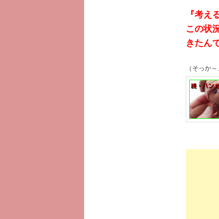
『考え
この状
きたんで
（そっか～