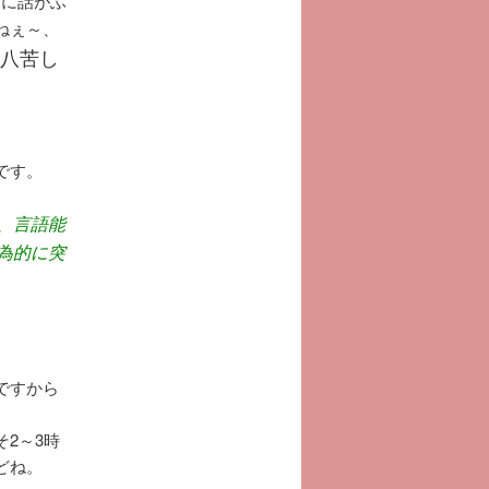
シに話がふ
ねぇ～、
八苦し
です。
、言語能
為的に突
ですから
2～3時
どね。