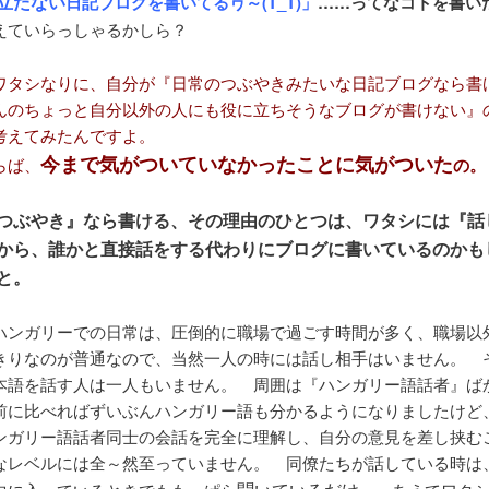
立たない
日記ブログを書いてるヮ～(T_T)」
……ってなコトを書い
ていらっしゃるかしら？
ワタシなりに、自分が『日常のつぶやきみたいな日記ブログなら書
んのちょっと自分以外の人にも役に立ちそうなブログが書けない』
考えてみたんですよ。
今まで気がついていなかったことに気がついた
らば、
の。
つぶやき』なら書ける、その理由のひとつは、ワタシには『話
から、誰かと直接話をする代わりにブログに書いているのかも
と。
ハンガリーでの日常は、圧倒的に職場で過ごす時間が多く、職場以
きりなのが普通なので、当然一人の時には話し相手はいません。 
本語を話す人は一人もいません。 周囲は『ハンガリー語話者』ば
前に比べればずいぶんハンガリー語も分かるようになりましたけど
ンガリー語話者同士の会話を完全に理解し、自分の意見を差し挟む
なレベルには全～然至っていません。 同僚たちが話している時は