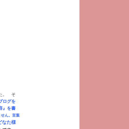
た。 そ
ブログを
容』を書
ません。言葉
どなた様