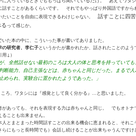
聞いているだけ
中に入っているときでももっぱら
。 あえてワタ
に話すことがあるくらいです。 それでもやっぱり外国語ですから
話すことに四苦
いたいことを自由に表現できるわけじゃない。
べる
って感じか。
でいた本の中に、こういった事が書いてありました。
学の研究者、李仁子
というかたが書かれたか、話されたことのよう
引用↓）
が、全然話せない最初のころは大人の体と思考を持っていても
判断能力、自己主張などは、赤ちゃんと同じだった。まるで人
止められ、実験台に置かれたようであった。」
ところ、ワタシには『感覚として良く分かる』…と思いました。
考があっても、それを表現する力は赤ちゃんと同じ。 でもオトナ
えることも出来ません。
本人とまとまった時間話すことの出来る機会に恵まれると、それこそ
さらにもっと長時間でも）会話し続けることが出来ちゃうんですけ