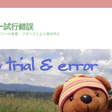
ー試行錯誤
r 中欧ハンガリーの首都・ブダペストより発信中♪