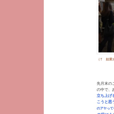
へ
移
動
（↑ 始業
先月末の
の中で、
立ち上げ
こうと思
のアヤって