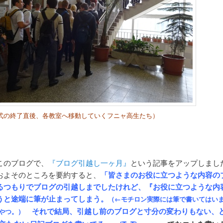
式の終了直後、各教室へ移動していくフニャ高生たち）
このブログで、
『ブログ引越し一ヶ月』
という記事をアップしまし
およそのところを要約すると、
「皆さまのお役に立つような内容の
るつもりでブログの引越しまでしたけれど、『お役に立つような内
うと途端に筆が止まってしまう。
（←モチロン実際には筆で書いてはい
それで結局、引越し前のブログと寸分の変わりもない、
やつ。）