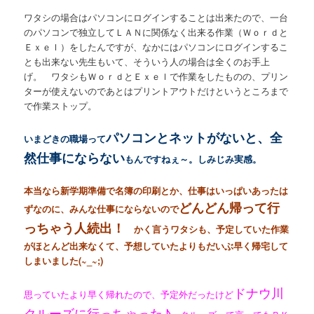
ワタシの場合はパソコンにログインすることは出来たので、一台
のパソコンで独立してＬＡＮに関係なく出来る作業（Ｗｏｒｄと
Ｅｘｅｌ）をしたんですが、なかにはパソコンにログインするこ
とも出来ない先生もいて、そういう人の場合は全くのお手上
げ。 ワタシもＷｏｒｄとＥｘｅｌで作業をしたものの、プリン
ターが使えないのであとはプリントアウトだけというところまで
で作業ストップ。
パソコンとネットがないと、全
いまどきの職場って
然仕事にならない
もんですねぇ～。しみじみ実感。
本当なら新学期準備で名簿の印刷とか、仕事はいっぱいあったは
どんどん帰って行
ずなのに、みんな仕事にならないので
っちゃう人続出！
かく言うワタシも、予定していた作業
がほとんど出来なくて、予想していたよりもだいぶ早く帰宅して
しまいました(~_~;)
ドナウ川
思っていたより早く帰れたので、予定外だったけど
クルーズに行っちゃった♪