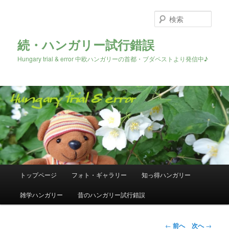
検
索
続・ハンガリー試行錯誤
Hungary trial & error 中欧ハンガリーの首都・ブダペストより発信中♪
メ
トップページ
フォト・ギャラリー
知っ得ハンガリー
メ
イ
ン
雑学ハンガリー
昔のハンガリー試行錯誤
イ
メ
ニ
ン
ュ
投
←
前へ
次へ
→