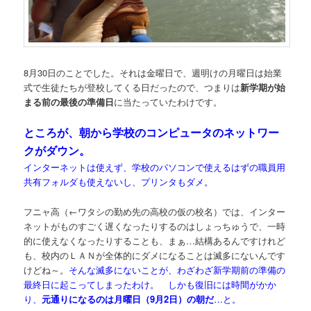
8月30日のことでした。それは金曜日で、週明けの月曜日は始業
式で生徒たちが登校してくる日だったので、つまりは
新学期が始
まる前の最後の準備日
に当たっていたわけです。
ところが、朝から学校のコンピュータのネットワー
クがダウン。
インターネットは使えず、学校のパソコンで使えるはずの職員用
共有フォルダも使えないし、プリンタもダメ。
フニャ高（←ワタシの勤め先の高校の仮の校名）では、インター
ネットがものすごく遅くなったりするのはしょっちゅうで、一時
的に使えなくなったりすることも、まぁ…結構あるんですけれど
も、校内のＬＡＮが全体的にダメになることは滅多にないんです
けどね～。
そんな滅多にないことが、わざわざ新学期前の準備の
最終日に起こってしまったわけ。 しかも復旧には時間がかか
り、
元通りになるのは月曜日（9月2日）の朝だ
…と。