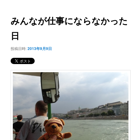
ー
稿
コ
ナ
ビ
みんなが仕事にならなかった
ン
ゲ
ー
日
テ
シ
ョ
ン
投稿日時:
2013年9月9日
ン
ツ
へ
移
動