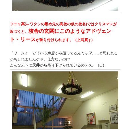
フニャ高(←ワタシの勤め先の高校の仮の校名)ではクリスマスが
校舎の玄関にこのようなアドヴェン
近づくと、
ト・リース
が飾り付けられます。（上写真↑）
「
リース？ どういう角度から撮ってるんじゃ!?
」…と思われる
かもしれませんケド、仕方ないの(^^ゞ
こんなふうに
天井から吊り下げられている
のデス。（↓）