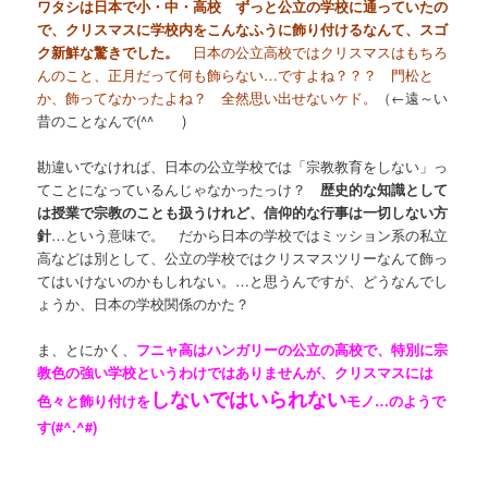
ワタシは日本で小・中・高校 ずっと公立の学校に通っていたの
で、クリスマスに学校内をこんなふうに飾り付けるなんて、スゴ
ク新鮮な驚きでした。
日本の公立高校ではクリスマスはもちろ
んのこと、正月だって何も飾らない…ですよね？？？ 門松と
か、飾ってなかったよね？ 全然思い出せないケド。
（←遠～い
昔のことなんで(^^ゞ )
勘違いでなければ、日本の公立学校では「宗教教育をしない」っ
てことになっているんじゃなかったっけ？
歴史的な知識として
は授業で宗教のことも扱うけれど、信仰的な行事は一切しない方
針
…という意味で。 だから日本の学校ではミッション系の私立
高などは別として、公立の学校ではクリスマスツリーなんて飾っ
てはいけないのかもしれない。…と思うんですが、どうなんでし
ょうか、日本の学校関係のかた？
ま、とにかく、
フニャ高はハンガリーの公立の高校で、特別に宗
教色の強い学校というわけではありませんが、クリスマスには
しないではいられない
色々と飾り付けを
モノ…のようで
す(#^.^#)