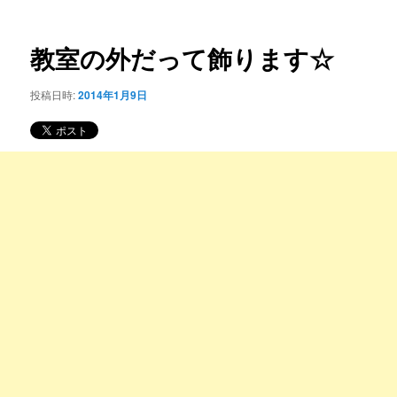
ー
稿
コ
ナ
ビ
教室の外だって飾ります☆
ン
ゲ
ー
投稿日時:
2014年1月9日
テ
シ
ョ
ン
ン
ツ
へ
移
動