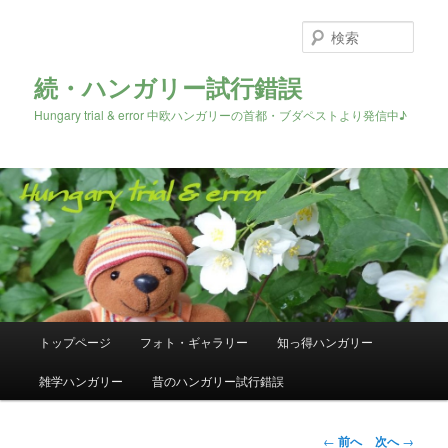
検
索
続・ハンガリー試行錯誤
Hungary trial & error 中欧ハンガリーの首都・ブダペストより発信中♪
メ
トップページ
フォト・ギャラリー
知っ得ハンガリー
メ
イ
ン
雑学ハンガリー
昔のハンガリー試行錯誤
イ
メ
ニ
ン
ュ
投
←
前へ
次へ
→