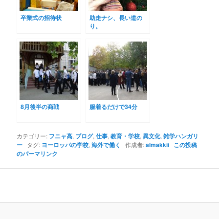
卒業式の招待状
助走ナシ、長い道の
り。
8月後半の商戦
服着るだけで34分
カテゴリー:
フニャ高
,
ブログ
,
仕事
,
教育・学校
,
異文化
,
雑学ハンガリ
ー
タグ:
ヨーロッパの学校
,
海外で働く
作成者:
almakkii
この投稿
のパーマリンク