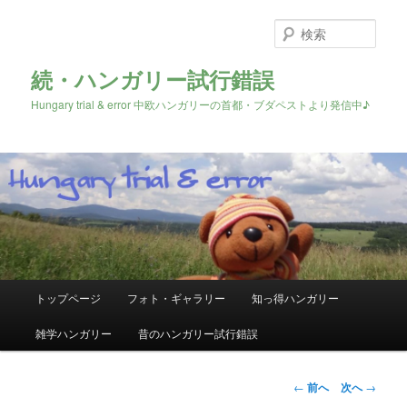
検
索
続・ハンガリー試行錯誤
Hungary trial & error 中欧ハンガリーの首都・ブダペストより発信中♪
メ
トップページ
フォト・ギャラリー
知っ得ハンガリー
メ
イ
ン
雑学ハンガリー
昔のハンガリー試行錯誤
イ
メ
ニ
ン
ュ
投
←
前へ
次へ
→
ー
稿