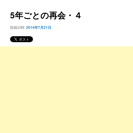
コ
ナ
ビ
5年ごとの再会・４
ン
ゲ
ー
投稿日時:
2014年7月21日
テ
シ
ョ
ン
ン
ツ
へ
移
動