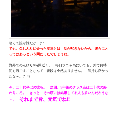
暗くて誰が誰だか…(^^ゞ
でも、久しぶりに会った友達とは 話が尽きないから、彼らにと
ってはあっという間だったでしょうね。
野外でのんびり6時間近く。 毎日フニャ高にいても、外で何時
間も過ごすことなんて、普段は全然ありません。 気持ち良かっ
たな～。(^_^)
今、二十代半ばの彼ら。 次回、5年後のクラス会は二十代の終
わりころ。 きっと その頃には結婚してる人も多いんだろうな
それまで皆、元気でね!!
～。