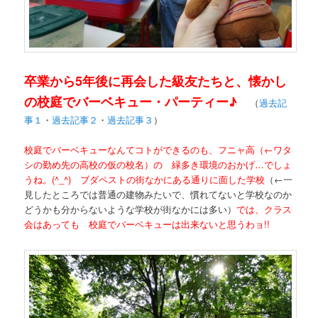
卒業から5年後に再会した級友たちと、懐かし
の校庭でバーベキュー・パーティー♪
（
過去記
事１
・
過去記事２
・
過去記事３
）
校庭でバーベキューなんてコトができるのも、フニャ高（←ワタ
シの勤め先の高校の仮の校名）の 緑多き環境のおかげ…でしょ
うね。(^_^) ブダペストの街なかにある通りに面した学校
（←一
見したところでは普通の建物みたいで、慣れてないと学校なのか
どうかも分からないような学校が街なかには多い）
では、クラス
会はあっても 校庭でバーベキューは出来ないと思うわョ!!