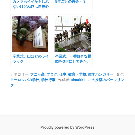
カメラもイイかもしれ
5年ごとの再会・３
ないけどね!?…自尊心
が損なわれる その一
言
卒業式、山ほどのライ
卒業式、一番好きな構
ラック
図をGIFにしてみた。
カテゴリー:
フニャ高
,
ブログ
,
仕事
,
教育・学校
,
雑学ハンガリー
タグ:
ヨーロッパの学校
,
学校行事
作成者:
almakkii
この投稿のパーマリン
ク
Proudly powered by WordPress