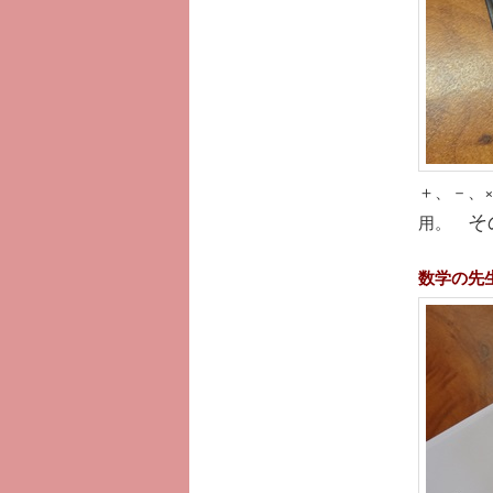
＋、－、
そ
用。
数学の先