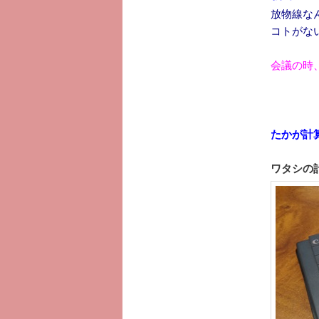
放物線な
コトがない
会議の時
たかが計
ワタシの計