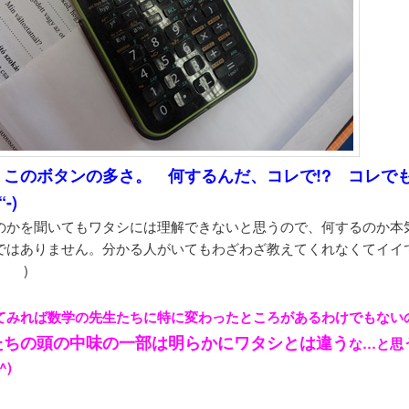
、このボタンの多さ。 何するんだ、コレで!? コレで
-)
のかを聞いてもワタシには理解できないと思うので、何するのか本
ではありません。分かる人がいてもわざわざ教えてくれなくてイイ
ゞ )
てみれば数学の先生たちに特に変わったところがあるわけでもない
たちの頭の中味の一部は明らかにワタシとは違う
な…と思
^)