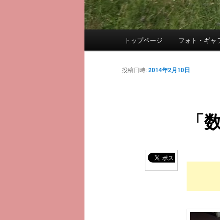
メ
トップページ
フォト・ギャ
メ
イ
ン
イ
メ
投稿日時:
2014年2月10日
ニ
ン
ュ
ー
「
コ
ン
テ
ン
ツ