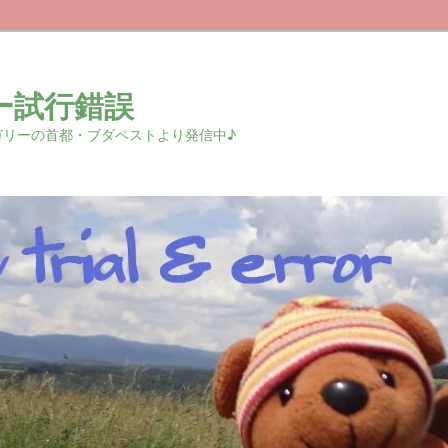
ー試行錯誤
r 中欧ハンガリーの首都・ブダペストより発信中♪