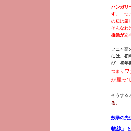
ハンガリ
す。
つま
の辺は厳し
そんなわ
授業があ
フニャ高
には、初
び 初年
ワ
つまり
が座っ
そうする
る。
数学の先
物線」