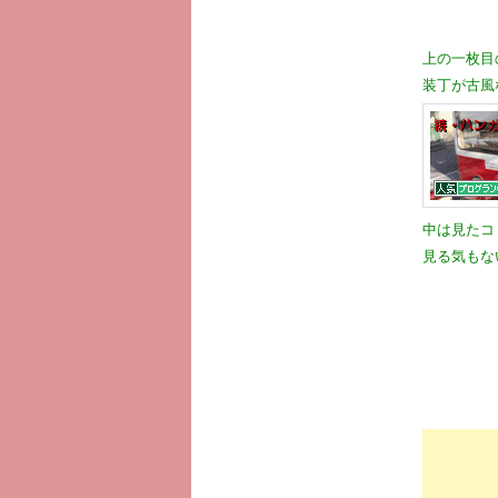
上の一枚目
装丁が古風
中は見たコ
見る気もな