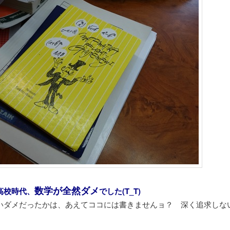
数学が全然ダメ
高校時代、
でした(T_T)
いダメだったかは、あえてココには書きませんョ？ 深く追求しな