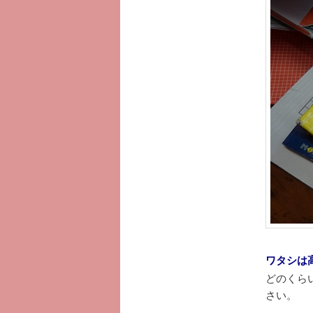
へ
移
動
ワタシは
どのくら
さい。