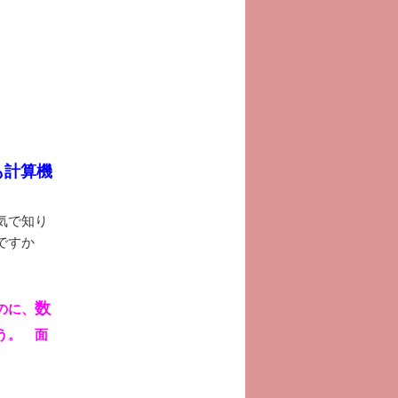
も計算機
気で知り
ですか
数
のに、
う。 面