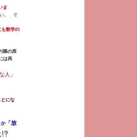
いま
い。 そ
にも数学の
の隣の席
には再
な人」
ことにな
「放
とか
!?