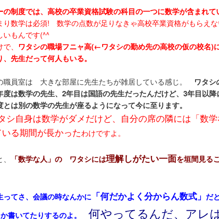
ーの制度では、高校の卒業資格試験の科目の一つに数学が含まれて
り数学は必須! 数学の点数が足りなきゃ高校卒業資格がもらえな
いもんです(^^ゞ
けで、
ワタシの職場フニャ高(←ワタシの勤め先の高校の仮の校名)
り、先生だって何人もいる。
の職員室は 大きな部屋に先生たちが雑居している感じ。
ワタシ
年度は数学の先生、2年目は国語の先生だったんだけど、3年目以降
度とは別の数学の先生が座るようになって今に至ります。
タシ自身は数学がダメだけど、自分の席の隣には「数学
ている期間が長かった
わけですよ。
理解しがたい一面
と、
「数学な人」の ワタシには
を垣間見る
「何だかよく分からん数式」
生ってさ、会議の時なんかに
だ
何やってるんだ、アレは
とか書いてたりするのよ。