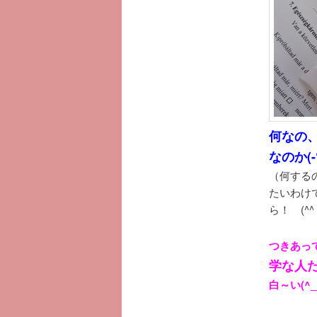
何なの
なのか(-“
（何する
たいわけ
ら！ (^^
つきあっ
学な人
白～い(^_