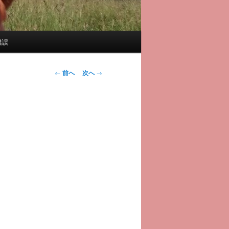
錯誤
投
←
前へ
次へ
→
稿
ナ
ビ
ゲ
ー
シ
ョ
ン