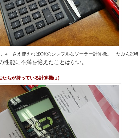
×、÷ さえ使えればOKのシンプルなソーラー計算機。 たぶん20
の性能に不満を憶えたことはない。
生たちが持っている計算機(↓)