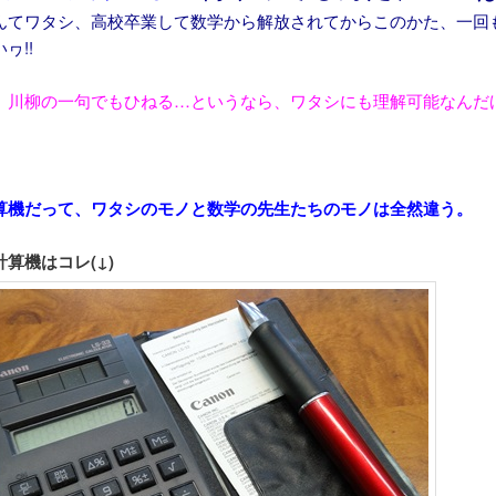
んてワタシ、高校卒業して数学から解放されてからこのかた、一回
ヮ!!
、川柳の一句でもひねる…というなら、ワタシにも理解可能なんだ
算機だって、ワタシのモノと数学の先生たちのモノは全然違う。
算機はコレ(↓)