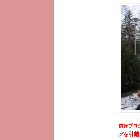
ツ
へ
移
動
前身ブロ
引越
グを