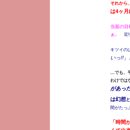
それから
は4ヶ
当面の目
ぁ。
近
キツイの
」
いっ!!
…でも、
わけでは
があっ
は幻想
間がたっ
「時間が