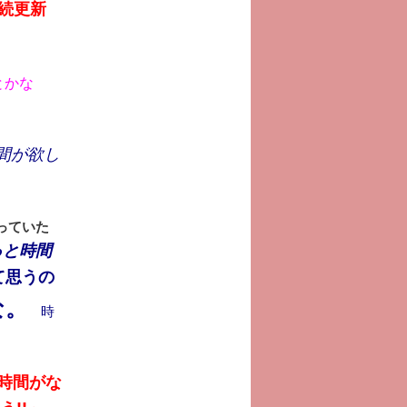
続更新
とかな
間が欲し
っていた
っと時間
て思うの
な。
時
が時間がな