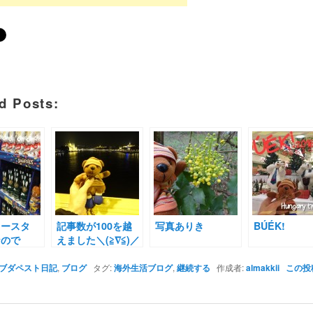
d Posts:
イースタ
記事数が100を越
写真ありき
BÚÉK!
なので
えました＼(≧∇≦)／
ブダペスト日記
,
ブログ
タグ:
海外生活ブログ
,
継続する
作成者:
almakkii
この投