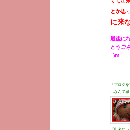
くて出
とか思
に来
最後に
とうござ
_)m
「ブログを
…なんて思
『出来ない