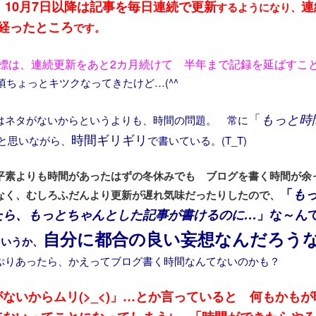
10月7日以降は記事を毎日連続で更新
連
、
するようになり、
月経ったところ
です。
標は、連続更新をあと2カ月続けて 半年まで記録を延ばすこ
頃ちょっとキツクなってきたけど…(^^ゞ
「
もっと時
はネタがないからというよりも、時間の問題。 常に
時間ギリギリ
と思いながら、
で書いている。(T_T)
平素よりも時間があったはずの冬休みでも ブログを書く時間が余
「
も
なく、むしろふだんより更新が遅れ気味だったりしたので、
たら、もっとちゃんとした記事が書けるのに…
」な～ん
自分に都合の良い妄想なんだろう
というか、
ぷりあったら、かえってブログ書く時間なんてないのかも？
ないからムリ(>_<)」…とか言っていると 何もかも