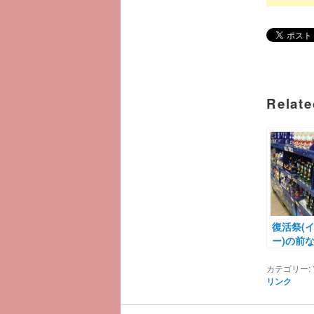
Relate
復活祭(
ー)の前
カテゴリー:
リンク