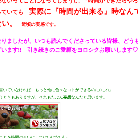
来ないってことになってしまう
「時間ができたらやろ
し、
実際に『時間が出来る』時なん
っていても
ない。
近頃の実感です。
なりましたが、いつも読んでくださっている皆様、どう
います!! 引き続きのご愛顧をヨロシクお願いします♡ 
書いていなければ、もっと他に色々なコトができるのに(>_<)」
うときもありますが、それもたぶん
妄想
なんだと思います。
ことを時間のせいにしてはいけない!!』