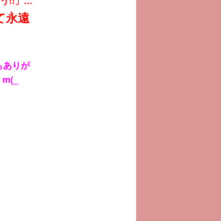
う!!」…
て永遠
もありが
m(_