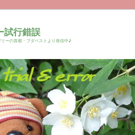
ー試行錯誤
r 中欧ハンガリーの首都・ブダペストより発信中♪