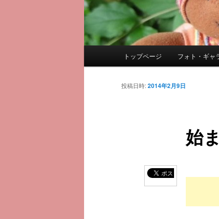
メ
トップページ
フォト・ギャ
メ
イ
ン
イ
メ
投稿日時:
2014年2月9日
ニ
ン
ュ
ー
始
コ
ン
テ
ン