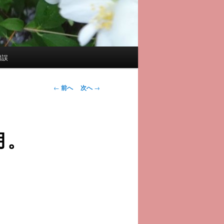
錯誤
投
←
前へ
次へ
→
稿
ナ
ビ
月。
ゲ
ー
シ
ョ
ン