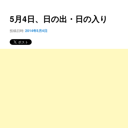
ー
稿
コ
ナ
ビ
5月4日、日の出・日の入り
ン
ゲ
ー
投稿日時:
2014年5月4日
テ
シ
ョ
ン
ン
ツ
へ
移
動