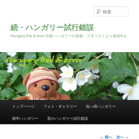
検
索
続・ハンガリー試行錯誤
Hungary trial & error 中欧ハンガリーの首都・ブダペストより発信中♪
メ
トップページ
フォト・ギャラリー
知っ得ハンガリー
メ
イ
ン
雑学ハンガリー
昔のハンガリー試行錯誤
イ
メ
ニ
ン
ュ
投
←
前へ
次へ
→