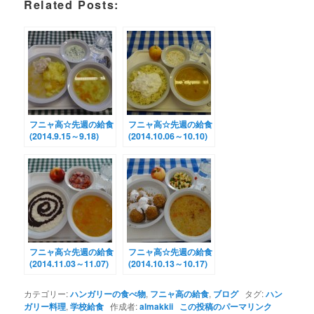
Related Posts:
フニャ高☆先週の給食
フニャ高☆先週の給食
(2014.9.15～9.18)
(2014.10.06～10.10)
フニャ高☆先週の給食
フニャ高☆先週の給食
(2014.11.03～11.07)
(2014.10.13～10.17)
カテゴリー:
ハンガリーの食べ物
,
フニャ高の給食
,
ブログ
タグ:
ハン
ガリー料理
,
学校給食
作成者:
almakkii
この投稿のパーマリンク