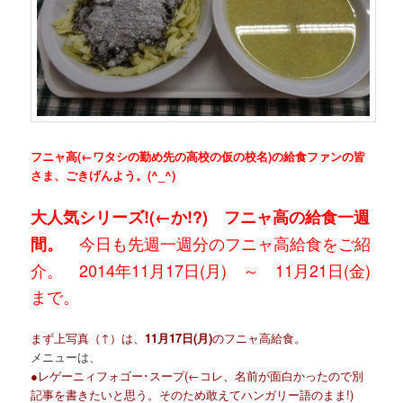
フニャ高(←ワタシの勤め先の高校の仮の校名)の給食ファンの皆
さま、ごきげんよう。(^_^)
大人気シリーズ!(←か!?) フニャ高の給食一週
今日も先週一週分のフニャ高給食をご紹
間。
介。 2014年11月17日(月) ～ 11月21日(金)
まで。
まず上写真（↑）は、
11月17日(月)
のフニャ高給食。
メニューは、
●レゲーニィフォゴー･スープ(←コレ、名前が面白かったので別
記事を書きたいと思う。そのため敢えてハンガリー語のまま!)