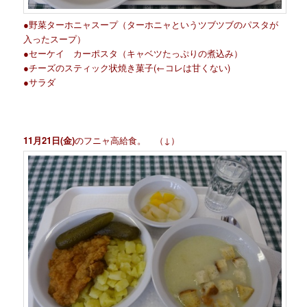
●野菜ターホニャスープ（ターホニャというツブツブのパスタが
入ったスープ）
●セーケイ カーポスタ（キャベツたっぷりの煮込み）
●チーズのスティック状焼き菓子(←コレは甘くない)
●サラダ
11月21日(金)
のフニャ高給食。 （↓）