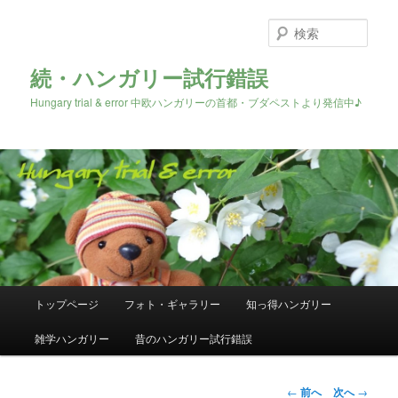
検
索
続・ハンガリー試行錯誤
Hungary trial & error 中欧ハンガリーの首都・ブダペストより発信中♪
メ
トップページ
フォト・ギャラリー
知っ得ハンガリー
メ
イ
ン
雑学ハンガリー
昔のハンガリー試行錯誤
イ
メ
ニ
ン
ュ
投
←
前へ
次へ
→