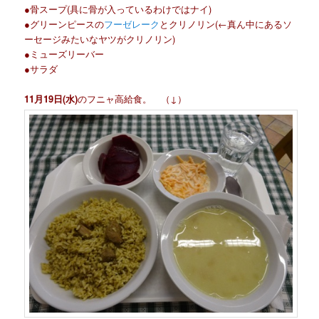
●骨スープ(具に骨が入っているわけではナイ)
●グリーンピースの
フーゼレーク
とクリノリン(←真ん中にあるソ
ーセージみたいなヤツがクリノリン)
●ミューズリーバー
●サラダ
11月19日(水)
のフニャ高給食。 （↓）