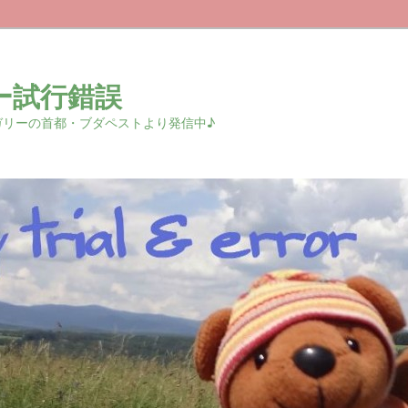
ー試行錯誤
r 中欧ハンガリーの首都・ブダペストより発信中♪