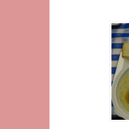
へ
移
動