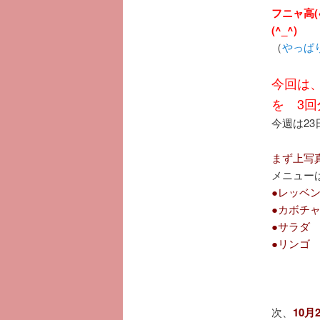
フニャ高
(^_^)
（
やっぱ
今回は、
を 3
今週は23
まず上写
メニュー
●レッベ
●カボチ
●サラダ
●リンゴ
次、
10月