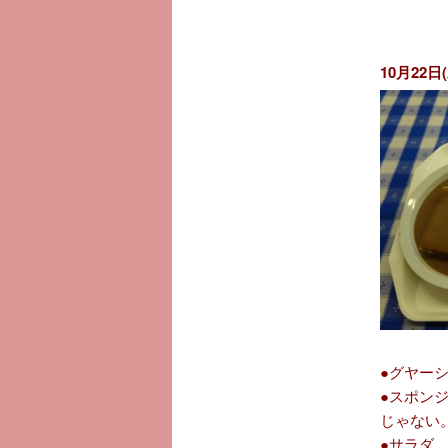
10月22日(
●グヤー
●スポン
じゃない
●サラダ