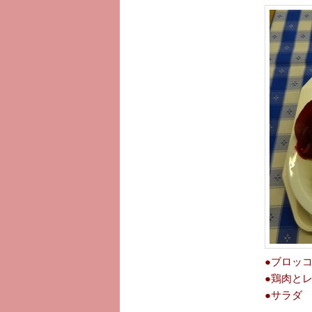
●ブロッ
●鶏肉と
●サラダ