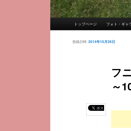
メ
トップページ
フォト・ギャ
メ
イ
ン
イ
メ
投稿日時:
2014年10月26日
ニ
ン
ュ
ー
フニ
コ
～10
ン
テ
ン
ツ