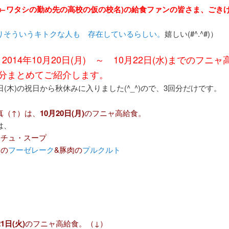
(←ワタシの勤め先の高校の仮の校名)の給食ファンの皆さま、ごき
りそういうキトクな人も 存在しているらしい。
嬉しい(#^.^#)）
2014年10月20日(月) ～ 10月22日(水)までのフニャ
回分まとめてご紹介します。
日(木)の祝日から秋休みに入りました(^_^)
ので
、3回分だけです。
真（↑）は、
10月20日(月)
のフニャ高給食。
は、
ンチュ・スープ
ャの
フーゼレーク
&豚肉の
プルクルト
21日(火)
のフニャ高給食。（↓）