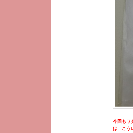
今回もワ
は こう