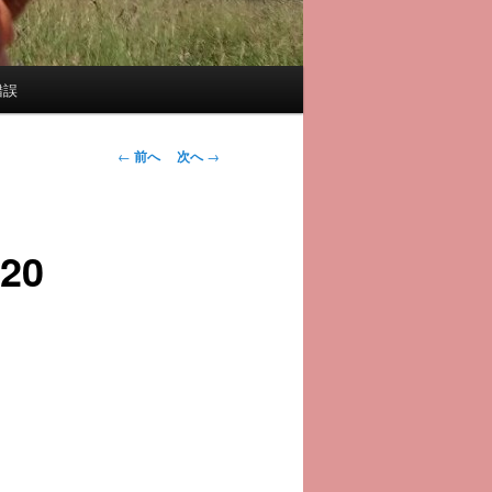
錯誤
投
←
前へ
次へ
→
稿
ナ
ビ
20
ゲ
ー
シ
ョ
ン