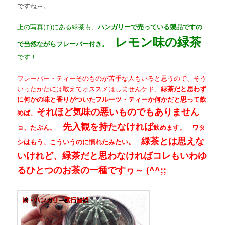
ですね～。
上の写真(↑)にある緑茶も、
ハンガリーで売っている製品ですの
レモン味の緑茶
で当然ながらフレーバー付き。
です！
フレーバー・ティーそのものが苦手な人もいると思うので、そう
いったかたには敢えてオススメはしませんケド、
緑茶だと思わず
に何かの味と香りがついたフルーツ・ティーか何かだと思って飲
それほど気味の悪いものでもありません
めば、
先入観を持たなければ
ョ、たぶん。
飲めます。 ワタ
緑茶とは思えな
シはもう、こういうのに慣れたみたい。
いけれど、緑茶だと思わなければコレもいわゆ
るひとつのお茶の一種ですヮ～ (^^;;