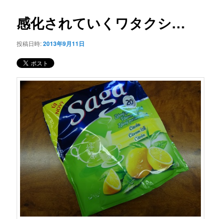
コ
ナ
ビ
感化されていくワタクシ…
ン
ゲ
ー
投稿日時:
2013年9月11日
テ
シ
ョ
ン
ン
ツ
へ
移
動