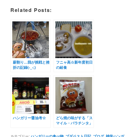
Related Posts:
薪割り…我が挑戦と挫
フニャ高☆新年度初日
折の記録(-_-;)
の給食
ハンガリー醤油考☆
どら焼の味がする「ス
マイル・パラチンタ」
(^_^)
カテゴリー:
ハンガリーの食べ物
,
ブダペスト日記
,
ブログ
,
雑学ハンガ