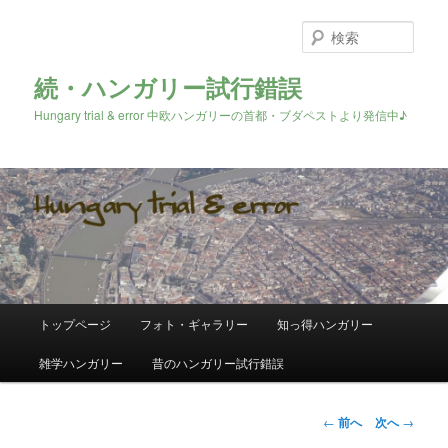
検
索
続・ハンガリー試行錯誤
Hungary trial & error 中欧ハンガリーの首都・ブダペストより発信中♪
メ
トップページ
フォト・ギャラリー
知っ得ハンガリー
メ
イ
ン
雑学ハンガリー
昔のハンガリー試行錯誤
イ
メ
ニ
ン
ュ
投
←
前へ
次へ
→
ー
稿