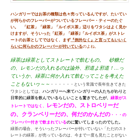
ハンガリーではお茶の種類は色々売っているんですが、たいてい
が何らかのフレーバーがついているフレーバー・ティーのたぐ
い。 「紅茶」「緑茶」「ルイボス茶」辺りをワタシはよく見か
けますが、そういった「紅茶」「緑茶｣「ルイボス茶」がストレ
ートのお茶としてではなく、まず
『例外なく』と言ってもいいく
らいに何らかのフレーバーが付いている
のよね。
緑茶は緑茶としてストレートで飲むもの。 砂糖だ
の、レモンだの入れるのは論外、邪道よ邪道！…っ
ていうか、緑茶に何か入れて飲むってことを考えた
こともないヮ～～
・・・・・・という常識で長年生きてきた
ワタシとしては、
ハンガリーへ来てハンガリーの人たちがわりと
日常的に緑茶を飲んでいるらしいことも驚きでしたが、
緑茶がス
レモンだの、ストロベリーだ
トレートではなく、
の、クランベリーだの、何だのかんだの
・・・の
フレーバー付きで飲まれている
のに驚いてしまったのでした。
緑茶の場合、そういったフレーバーが付いていない「ただのスト
レートの緑茶」が売っているのは、今まで一度も見たことがない