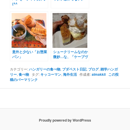
(^^ゞ
意外と少ない「お惣菜
シュークリームなのか
パン」
微妙…な、「ケープヴ
ィシェルーファーン
ク」
カテゴリー:
ハンガリーの食べ物
,
ブダペスト日記
,
ブログ
,
雑学ハンガ
リー
,
食べ物
タグ:
キッコーマン
,
海外生活
作成者:
almakkii
この投
稿のパーマリンク
Proudly powered by WordPress