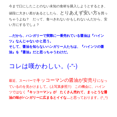
今まで口にしたことのない未知の食材を購入しようとするとき、
とりあえず安い方
値段に大きい差があるとしたら、
を買っ
ちゃうよね？ だって、食べきれないかもしれないんだから、安
い方にするでしょ？
…だから、ハンガリーで実際に一番売れている醤油は『ハイン
ツ』なんじゃないかと思う。
そして、醤油を知らないハンガリー人たちは、『ハインツの醤
油』を『醤油』だと思っちゃうわけだ。
コレは嘆かわしい。(-“-)
キッコーマンの醤油が安売り
最近、スーパーで
になっ
ているのを見かけまして。(上写真参照↑) この機会に、ハイン
ツではなく
『キッコーマン』が たくさん売れて、まっとうな醤
油の味がハンガリーに広まるとイイな…
と思っております。(^_^)