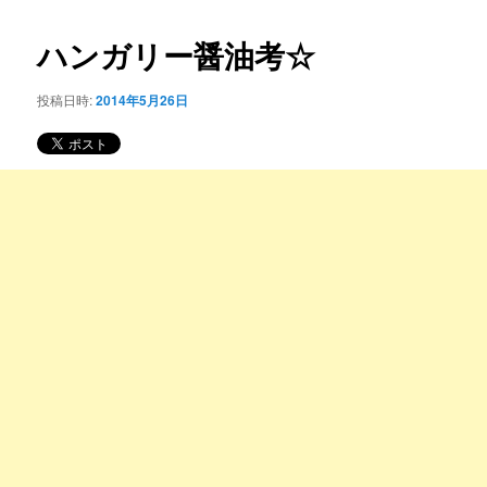
コ
ナ
ビ
ハンガリー醤油考☆
ン
ゲ
ー
投稿日時:
2014年5月26日
テ
シ
ョ
ン
ン
ツ
へ
移
動