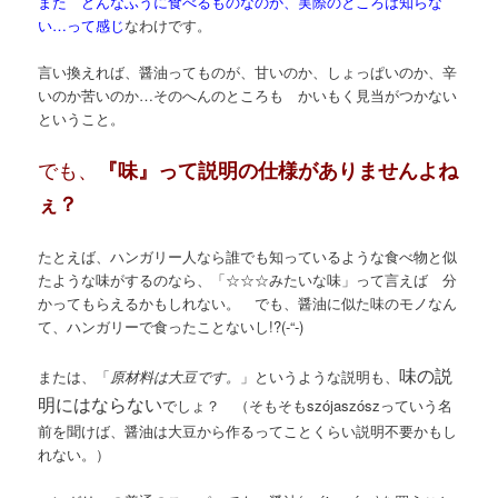
また どんなふうに食べるものなのか、実際のところは知らな
い…って感じ
なわけです。
言い換えれば、醤油ってものが、甘いのか、しょっぱいのか、辛
いのか苦いのか…そのへんのところも かいもく見当がつかない
ということ。
でも、
『味』って説明の仕様がありませんよね
ぇ？
たとえば、ハンガリー人なら誰でも知っているような食べ物と似
たような味がするのなら、「☆☆☆みたいな味」って言えば 分
かってもらえるかもしれない。 でも、醤油に似た味のモノなん
て、ハンガリーで食ったことないし!?(-“-)
味の説
または、「
原材料は大豆です。
」というような説明も、
明にはならない
でしょ？ （そもそもszójaszószっていう名
前を聞けば、醤油は大豆から作るってことくらい説明不要かもし
れない。）