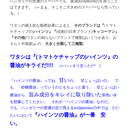
ハンガリーの普通のスーパーでも、醤油(szójaszósz)を買うこと
はできます。（←まぁ、そこそこ大きめのスーパーなら売ってい
る。）
ワタシの個人的な観察結果によると、
そのブランドは『
(トマト
ケチャップの)
ハインツ』『
(信頼の日本ブランド)
キッコーマン』
『その他
(ワタシの知らないブランドで種類はいくつかあり、お
そらく中国産)
』
の、
大きく分類して三種類
。
ワタシは『(トマトケチャップの)ハインツ』の
醤油がキライだ!!!!
（←ハッキリ言った(^^ゞ)
甘い
『ハインツの醤油』ってね、
の。 甘じょっぱいの。 で
も、「砂糖醤油」っていうのともちょっと違う。 甘じょっぱい
旨み成分をキレイに取り除いた
醤油から、
茶色い水
を想像してください。 それが『ハインツの醤油』なのだ。
でも、ハンガリーの普通の店で買えるszójaszószの中では、だい
『ハインツの醤油』が一番 安
たいにおいて
い。