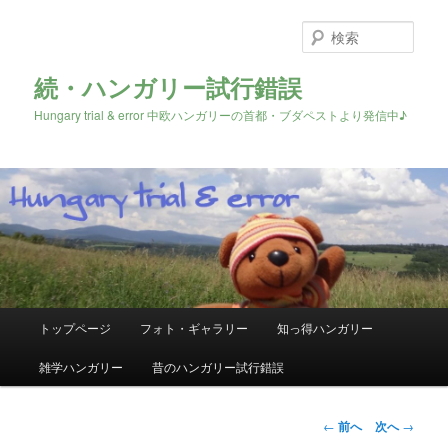
検
索
続・ハンガリー試行錯誤
Hungary trial & error 中欧ハンガリーの首都・ブダペストより発信中♪
メ
トップページ
フォト・ギャラリー
知っ得ハンガリー
メ
イ
ン
雑学ハンガリー
昔のハンガリー試行錯誤
イ
メ
ニ
ン
ュ
投
←
前へ
次へ
→
ー
稿