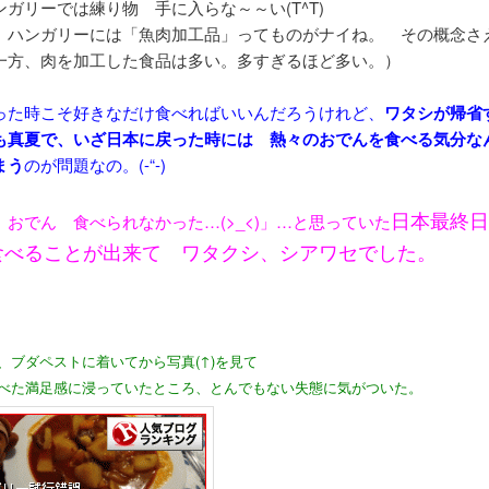
ガリーでは練り物 手に入らな～～い(T^T)
 ハンガリーには「魚肉加工品」ってものがナイね。 その概念さ
一方、肉を加工した食品は多い。多すぎるほど多い。）
った時こそ好きなだけ食べればいいんだろうけれど、
ワタシが帰省
も真夏で、いざ日本に戻った時には 熱々のおでんを食べる気分な
まう
のが問題なの。(-“-)
日本最終日
 おでん 食べられなかった…(>_<)」…と思っていた
食べることが出来て ワタクシ、シアワセでした。
、ブダペストに着いてから写真(↑)を見て
べた満足感に浸っていたところ、とんでもない失態に気がついた。