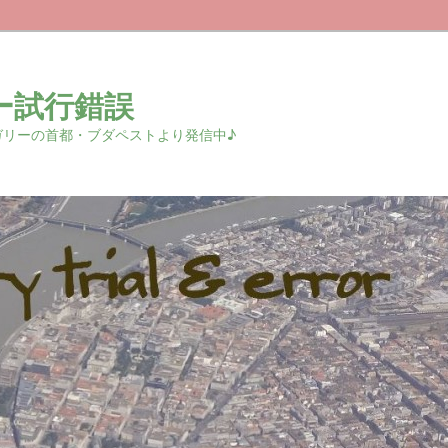
ー試行錯誤
r 中欧ハンガリーの首都・ブダペストより発信中♪