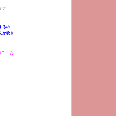
えナ
するの
んか吹き
に、お