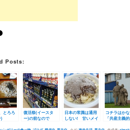
d Posts:
、とろろ
復活祭(イースタ
日本の常識は通用
コチラはかな
)
ー)の前なので
しない! 甘いメイ
「共産主義的」
ンディッシュの世
界へようこそ。
ハンガリーの食べ物
,
ブログ
,
帰省中
,
異文化
タグ:
海外生活
,
異文化
作成者:
almakk