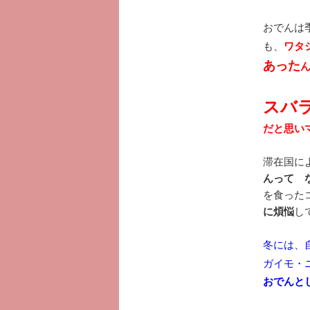
おでんは
も、
ワタ
あった
スバラ
だと思いマ
滞在国に
んって 
を食った
に煩悩
し
冬には、
ガイモ・
おでんとし