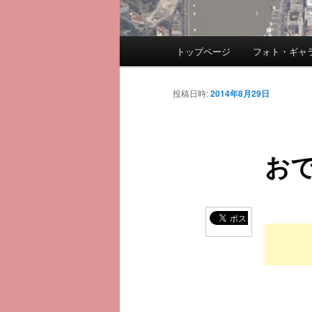
メ
トップページ
フォト・ギャ
メ
イ
ン
イ
メ
投稿日時:
2014年8月29日
ニ
ン
ュ
ー
お
コ
ン
テ
ン
ツ