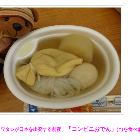
「コンビニおでん」
日、ワタシが日本を出発する前夜、
(↑)を食