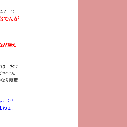
ね？ で
おでんが
な品揃え
では おで
でおでん
かなり頻繁
は、ジャ
よねぇ、