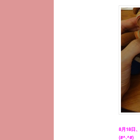
へ
移
動
8月18
(#^.^#)