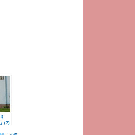
り
(?)
ii
この投