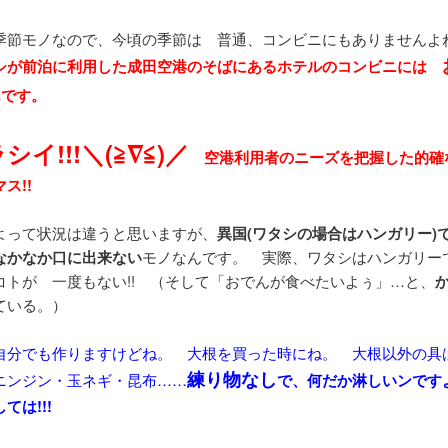
季節モノなので、今頃の季節は 普通、コンビニにもありませんよ
シが前泊に利用した成田空港のそばにあるホテルのコンビニには
んです。
シイ!!!＼(≧∇≦)／
空港利用者のニーズを把握した的確
ス!!
よって状況は違うと思いますが、
異国(ワタシの場合はハンガリー)
なかなか口に出来ない
モノなんです。 実際、ワタシはハンガリー
コトが 一度もない!! （そして「おでんが食べたいよぅ」…と、
ている。）
自分でも作りますけどね。 大根を買った時にね。 大根以外の具
練り物なし
ニンジン・玉ネギ・昆布……
で、何だか淋しいンです
ては!!!