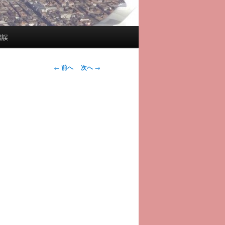
錯誤
投
←
前へ
次へ
→
稿
ナ
ビ
ゲ
ー
シ
ョ
ン