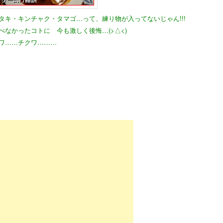
タキ・キンチャク・タマゴ…って、練り物が入ってないじゃん!!!
べなかったコトに 今も激しく後悔…(>△<)
ワ……チクワ………