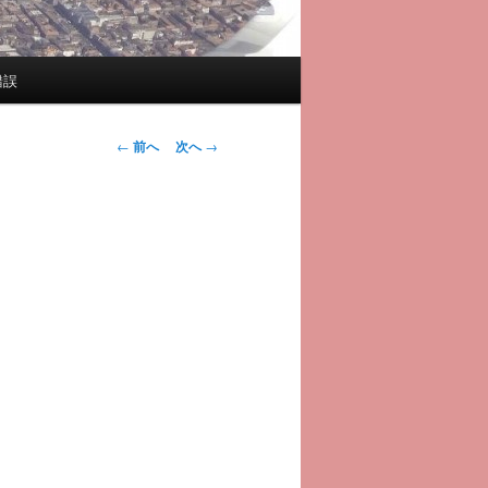
錯誤
投
←
前へ
次へ
→
稿
ナ
ビ
ゲ
ー
シ
ョ
ン