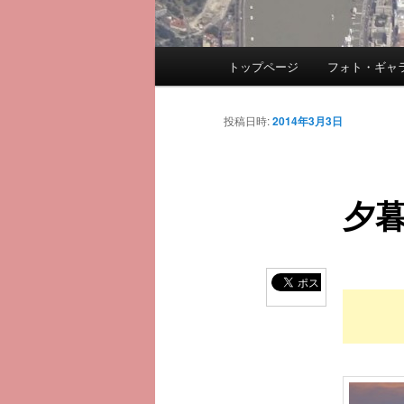
メ
トップページ
フォト・ギャ
メ
イ
ン
イ
メ
投稿日時:
2014年3月3日
ニ
ン
ュ
ー
夕
コ
ン
テ
ン
ツ