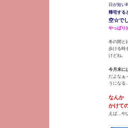
日が短い
帰宅する
空☆で
やっぱり(#
冬の間と
歩ける時
けどね。
今月末に
だよなぁ
うになる
なんか
かけて
えば…や