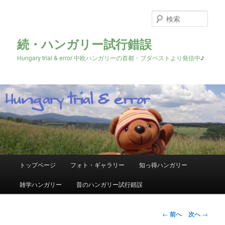
検
索
続・ハンガリー試行錯誤
Hungary trial & error 中欧ハンガリーの首都・ブダペストより発信中♪
メ
トップページ
フォト・ギャラリー
知っ得ハンガリー
メ
イ
ン
雑学ハンガリー
昔のハンガリー試行錯誤
イ
メ
ニ
ン
ュ
投
←
前へ
次へ
→
ー
稿