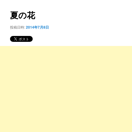
コ
ナ
ビ
夏の花
ン
ゲ
ー
投稿日時:
2014年7月8日
テ
シ
ョ
ン
ン
ツ
へ
移
動