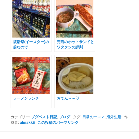
復活祭(イースター)の
売店のホットサンドと
前なので
ワタクシの評判
ラーメンランチ
おでん～～♡
カテゴリー:
ブダペスト日記
,
ブログ
タグ:
日常の一コマ
,
海外生活
作
成者:
almakkii
この投稿のパーマリンク