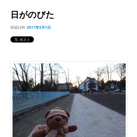
コ
ナ
ビ
日がのびた
ン
ゲ
ー
投稿日時:
2017年3月1日
テ
シ
ョ
ン
ン
ツ
へ
移
動