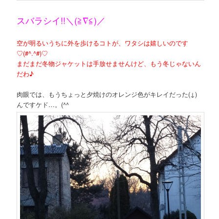
スバラシイ!!＼(≧∇≦)／
空が明るいうちに外を歩けるコトが、ワタシは嬉しいのです
♡(#^.^#)♡
まだまだ冬物ジャケットは手放せませんけど、もう冬じゃないん
だわ♪
肉眼では、もうちょっと夕焼けのオレンジ色がキレイだった(↓)
んですケド…。(^^ゞ