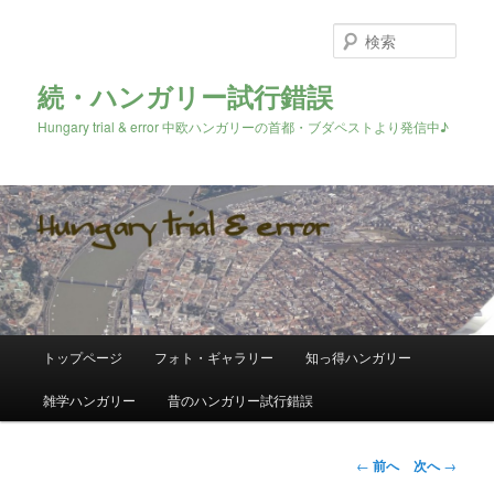
検
索
続・ハンガリー試行錯誤
Hungary trial & error 中欧ハンガリーの首都・ブダペストより発信中♪
メ
トップページ
フォト・ギャラリー
知っ得ハンガリー
メ
イ
ン
雑学ハンガリー
昔のハンガリー試行錯誤
イ
メ
ニ
ン
ュ
投
←
前へ
次へ
→
ー
稿