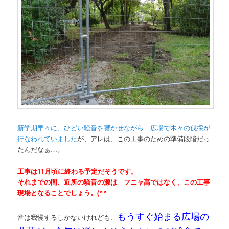
新学期早々に、ひどい騒音を響かせながら 広場で木々の伐採が
行なわれていました
が、アレは、この工事のための準備段階だっ
たんだなぁ…。
工事は11月頃に終わる予定だそうです。
それまでの間、近所の騒音の源は フニャ高ではなく、この工事
現場となることでしょう。(^^ゞ
もうすぐ始まる広場の
音は我慢するしかないけれども、