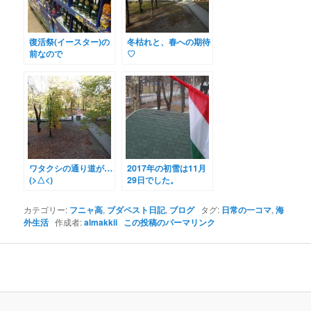
復活祭(イースター)の
冬枯れと、春への期待
前なので
♡
ワタクシの通り道が…
2017年の初雪は11月
(>△<)
29日でした。
カテゴリー:
フニャ高
,
ブダペスト日記
,
ブログ
タグ:
日常の一コマ
,
海
外生活
作成者:
almakkii
この投稿のパーマリンク