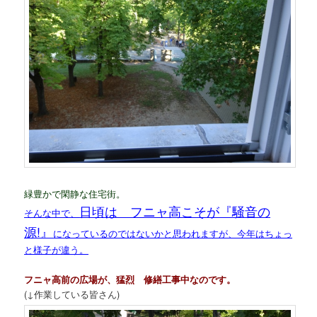
緑豊かで閑静な住宅街。
日頃は フニャ高こそが『騒音の
そんな中で、
源!』
になっているのではないかと思われますが、今年はちょっ
と様子が違う。
フニャ高前の広場が、猛烈 修繕工事中なのです。
(↓作業している皆さん)