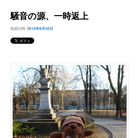
コ
ナ
ビ
騒音の源、一時返上
ン
ゲ
ー
投稿日時:
2016年9月30日
テ
シ
ョ
ン
ン
ツ
へ
移
動