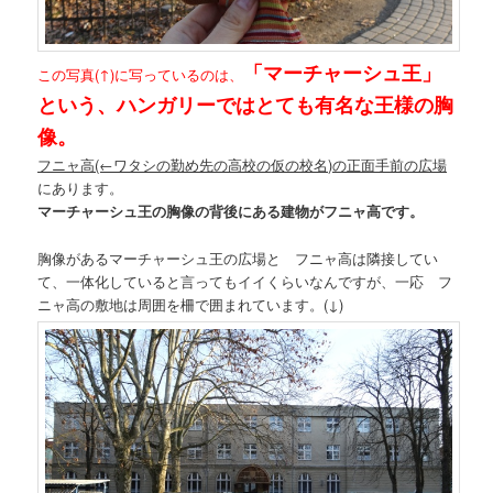
「マーチャーシュ王」
この写真(↑)に写っているのは、
という、ハンガリーではとても有名な王様の胸
像。
フニャ高(←ワタシの勤め先の高校の仮の校名)の正面手前の広場
にあります。
マーチャーシュ王の胸像の背後にある建物がフニャ高です。
胸像があるマーチャーシュ王の広場と フニャ高は隣接してい
て、一体化していると言ってもイイくらいなんですが、一応 フ
ニャ高の敷地は周囲を柵で囲まれています。(↓)