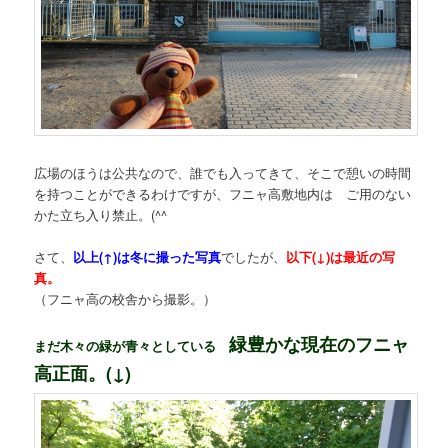
広場のほうは公共なので、誰でも入ってきて、そこで憩いの時間
を持つことができるわけですが、フニャ高敷地内は ご用のない
かた立ち入り禁止。(^^ゞ
さて、
以上(↑)は冬に撮った写真
でしたが、
以下(↓)は最近の写
真。
（フニャ高の校舎から撮影。）
緑豊かな現在のフニャ
まだ木々の緑が青々としている
高正面。(↓)