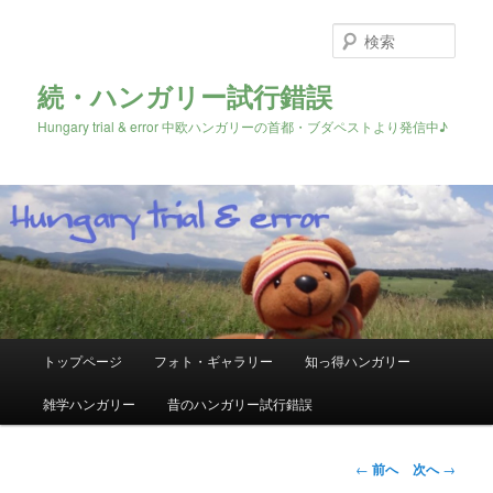
検
索
続・ハンガリー試行錯誤
Hungary trial & error 中欧ハンガリーの首都・ブダペストより発信中♪
メ
トップページ
フォト・ギャラリー
知っ得ハンガリー
メ
イ
ン
雑学ハンガリー
昔のハンガリー試行錯誤
イ
メ
ニ
ン
ュ
投
←
前へ
次へ
→
ー
稿