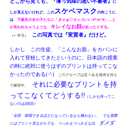
どこから見ても、『薄っ気味の悪い不審者』
に
スケベマスク
しか見えないけれど、この
の向こうに
は
下級生の女の子たちに「
きゃぁ
♡
カッコいい
#^m^#」…と
キレイなお顔
か言われちゃうような
があったりする。
この写真では『変質者』だけど。
（←本当）
しかし この生徒、「こんなお面」をカバンに
入れて登校してきたというのに、日本語の授業
の時に絶対に使うはずのプリントは持ってこな
かったのである(-“-)
このグループは近々ある発表を控え
それに必要なプリントを持
て練習中。
ってこなくてどうする!!
（しかも持ってこ
ないのは2回目）
「
全部 暗唱できるほどになっているなら構わない。 でも実際
ダメダ
にはプリント見ながらでも つっかえつっかえな位