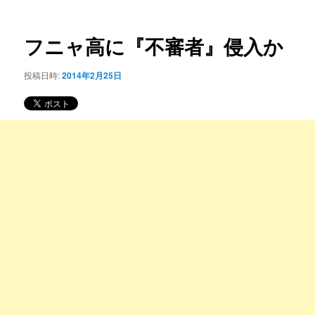
ー
稿
コ
ナ
ビ
フニャ高に『不審者』侵入か
ン
ゲ
ー
投稿日時:
2014年2月25日
テ
シ
ョ
ン
ン
ツ
へ
移
動