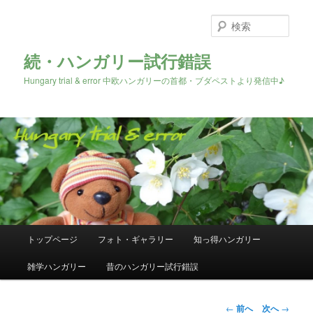
検
索
続・ハンガリー試行錯誤
Hungary trial & error 中欧ハンガリーの首都・ブダペストより発信中♪
メ
トップページ
フォト・ギャラリー
知っ得ハンガリー
メ
イ
ン
雑学ハンガリー
昔のハンガリー試行錯誤
イ
メ
ニ
ン
ュ
投
←
前へ
次へ
→