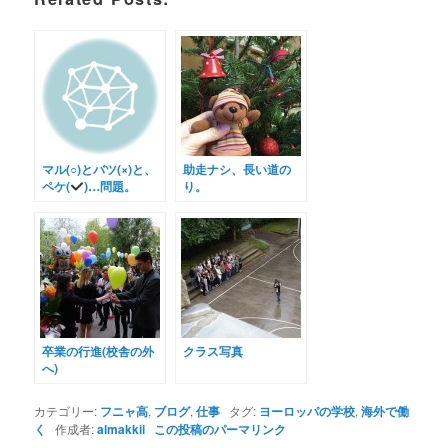
マル(○)とバツ(×)と、
助走ナシ、長い道の
ペケ(
)…問題。
り。
卒業の行進(校舎の外
クラス写真
へ)
カテゴリー:
フニャ高
,
ブログ
,
仕事
タグ:
ヨーロッパの学校
,
海外で働
く
作成者:
almakkii
この投稿のパーマリンク