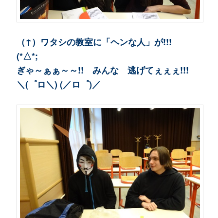
（↑）ワタシの教室に「ヘンな人」が!!!
(*△*;
ぎゃ～ぁぁ～～!! みんな 逃げてぇぇぇ!!!
＼(゜ロ＼) (／ロ゜)／